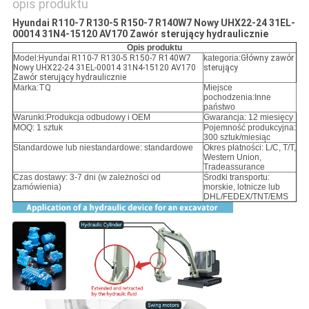
opis produktu
Hyundai R110-7 R130-5 R150-7 R140W7 Nowy UHX22-24 31EL-
00014 31N4-15120 AV170 Zawór sterujący hydraulicznie
Opis produktu
Model:
Hyundai R110-7 R130-5 R150-7 R140W7
kategoria:
Główny zawór
Nowy UHX22-24 31EL-00014 31N4-15120 AV170
sterujący
Zawór sterujący hydraulicznie
Marka:
TQ
Miejsce
pochodzenia:Inne
państwo
Warunki:
Produkcja odbudowy i OEM
Gwarancja: 12 miesięcy
MOQ: 1 sztuk
Pojemność produkcyjna:
300 sztuk/miesiąc
Standardowe lub niestandardowe: standardowe
Okres płatności: L/C, T/T,
Western Union,
Tradeassurance
Czas dostawy: 3-7 dni (w zależności od
Środki transportu:
zamówienia)
morskie, lotnicze lub
DHL/FEDEX/TNT/EMS