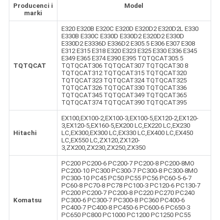
Producenci i
Model
marki
E320 E320B E320C E320D E320D2 E320D2L E330
E330B E330C E330D E330D2 E320D2 E330D
E330D2 E3336D E336D2 E305.5 E306 E307 E308
E312 E315 E318 E320 E323 E325 E330 E336 E345
E349 E365 E374 E390 E395 TQTQCAT305.5
TQTQCAT
TQTQCAT306 TQTQCAT307 TQTQCAT30 8
TQTQCAT312 TQTQCAT315 TQTQCAT320
TQTQCAT323 TQTQCAT324 TQTQCAT325
TQTQCAT326 TQTQCAT330 TQTQCAT336
TQTQCAT345 TQTQCAT349 TQTQCAT365
TQTQCAT374 TQTQCAT390 TQTQCAT395
EX100,EX100-2,EX100-3,EX100-5,EX120-2,EX120-
3,EX120-5,EX160-5,EX200 LC,EX220 LC,EX230
Hitachi
LC,EX300,EX300 LC,EX330 LC,EX400 LC,EX450
LC,EX550 LC,ZX120,ZX120-
3,ZX200,ZX230,ZX250,ZX350
PC200 PC200-6 PC200-7 PC200-8 PC200-8MO
PC200-10 PC300 PC300-7 PC300-8 PC300-8MO
PC300-10 PC45 PC50 PC55 PC56 PC60-5-6-7
PC60-8 PC70-8 PC78 PC100-3 PC120-6 PC130-7
PC200 PC200-7 PC200-8 PC220 PC270 PC240
Komatsu
PC300-6 PC300-7 PC300-8 PC360 PC400-6
PC400-7 PC400-8 PC450-6 PC600-6 PC650-3
PC650 PC800 PC1000 PC1200 PC1250 PC55