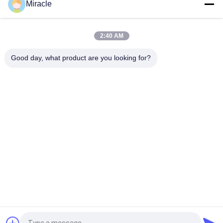
Miracle
PC160LC-7 PC160-7 Wynęgarka z zawórami sterującymi
Komatsu, 723-57-16100 Główne części wykopalni
2:40 AM
VOE14541591 Główny zawór sterujący koparki dla Volvo
EC290B EC290C FC329C
Good day, what product are you looking for?
popularne kategorie
Wszystko
Pompa Hydrauliczna 
Główny Zawór 
Koparki
Sterujący Koparki
Napęd Końcowy 
Przekładnia 
Koparki
Obrotowa Koparki
Hydrauliczna Pompa 
Części Pompy 
Wentylatora
Hydraulicznej
Pompa Hydrauliczna 
Silnik Jazdy Koparki
KAWASAK