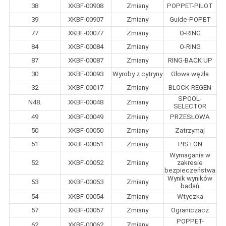
38
XKBF-00908
Zmiany
POPPET-PILOT
39
XKBF-00907
Zmiany
Guide-POPET
77
XKBF-00077
Zmiany
O-RING
84
XKBF-00084
Zmiany
O-RING
87
XKBF-00087
Zmiany
RING-BACK UP
30
XKBF-00093
Wyroby z cytryny
Głowa węzła
32
XKBF-00017
Zmiany
BLOCK-REGEN
SPOOL-
N48.
XKBF-00048
Zmiany
SELECTOR
49
XKBF-00049
Zmiany
PRZESŁOWA
50
XKBF-00050
Zmiany
Zatrzymaj
51
XKBF-00051
Zmiany
PISTON
Wymagania w
52
XKBF-00052
Zmiany
zakresie
bezpieczeństwa
Wynik wyników
53
XKBF-00053
Zmiany
badań
54
XKBF-00054
Zmiany
Wtyczka
57
XKBF-00057
Zmiany
Ograniczacz
POPPET-
62
XKBF-00062
Zmiany