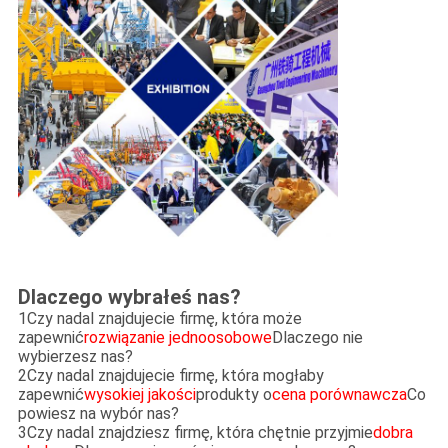
Dlaczego wybrałeś nas?
1Czy nadal znajdujecie firmę, która może
zapewnić
rozwiązanie jednoosobowe
Dlaczego nie
wybierzesz nas?
2Czy nadal znajdujecie firmę, która mogłaby
zapewnić
wysokiej jakości
produkty o
cena porównawcza
Co
powiesz na wybór nas?
3Czy nadal znajdziesz firmę, która chętnie przyjmie
dobra