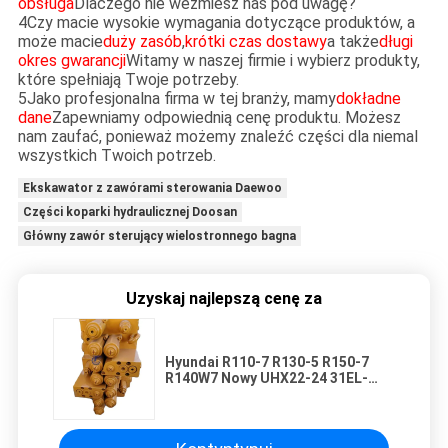
obsługa
Dlaczego nie weźmiesz nas pod uwagę?
4Czy macie wysokie wymagania dotyczące produktów, a
może macie
duży zasób
,
krótki czas dostawy
a także
długi
okres gwarancji
Witamy w naszej firmie i wybierz produkty,
które spełniają Twoje potrzeby.
5Jako profesjonalna firma w tej branży, mamy
dokładne
dane
Zapewniamy odpowiednią cenę produktu. Możesz
nam zaufać, ponieważ możemy znaleźć części dla niemal
wszystkich Twoich potrzeb.
Ekskawator z zawórami sterowania Daewoo
Części koparki hydraulicznej Doosan
Główny zawór sterujący wielostronnego bagna
Uzyskaj najlepszą cenę za
Hyundai R110-7 R130-5 R150-7
R140W7 Nowy UHX22-24 31EL-
00014 31N4-15120 AV170 Główny
zawór sterujący hydrauliczny