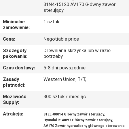
31N4-15120 AV170 Główny zawór
sterujący
WYCIECZKA
PO
Minimalne
1 sztuk
zamówienie:
FABRYCE
Cena:
Negotiable price
KONTROLA
Szczegóły
Drewniana skrzynka lub w razie
pakowania:
potrzeby
JAKOŚCI
Czas dostawy:
5-8 dni powszednie
SKONTAKTUJ
Zasady
Western Union, T/T,
płatności:
SIĘ
Możliwość
300 sztuk / miesiąc
Z
Supply:
NAMI
Atrakcja:
,
31EL-00014 Główny zawór sterujący
,
Hyundai R140W7 Główny zawór sterujący
AKTUALNOŚCI
AV170 Zawór hydrauliczny głównego sterowania