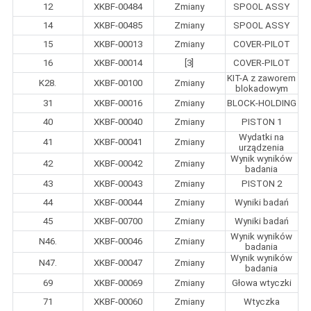
12
XKBF-00484
Zmiany
SPOOL ASSY
14
XKBF-00485
Zmiany
SPOOL ASSY
15
XKBF-00013
Zmiany
COVER-PILOT
16
XKBF-00014
[3]
COVER-PILOT
KIT-A z zaworem
K28.
XKBF-00100
Zmiany
blokadowym
31
XKBF-00016
Zmiany
BLOCK-HOLDING
40
XKBF-00040
Zmiany
PISTON 1
Wydatki na
41
XKBF-00041
Zmiany
urządzenia
Wynik wyników
42
XKBF-00042
Zmiany
badania
43
XKBF-00043
Zmiany
PISTON 2
44
XKBF-00044
Zmiany
Wyniki badań
45
XKBF-00700
Zmiany
Wyniki badań
Wynik wyników
N46.
XKBF-00046
Zmiany
badania
Wynik wyników
N47.
XKBF-00047
Zmiany
badania
69
XKBF-00069
Zmiany
Głowa wtyczki
71
XKBF-00060
Zmiany
Wtyczka