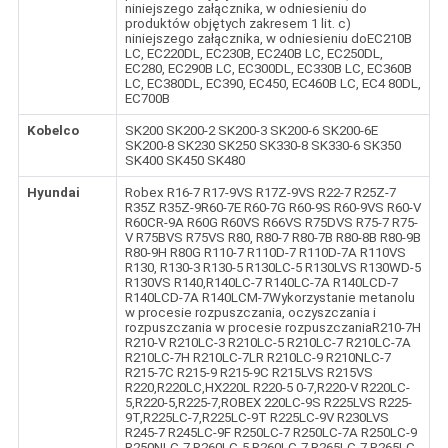
niniejszego załącznika, w odniesieniu do
produktów objętych zakresem 1 lit. c)
niniejszego załącznika, w odniesieniu doEC210B
LC, EC220DL, EC230B, EC240B LC, EC250DL,
EC280, EC290B LC, EC300DL, EC330B LC, EC360B
LC, EC380DL, EC390, EC450, EC460B LC, EC4 80DL,
EC700B
Kobelco
SK200 SK200-2 SK200-3 SK200-6 SK200-6E
SK200-8 SK230 SK250 SK330-8 SK330-6 SK350
SK400 SK450 SK480
Hyundai
Robex R16-7 R17-9VS R17Z-9VS R22-7 R25Z-7
R35Z R35Z-9R60-7E R60-7G R60-9S R60-9VS R60-V
R60CR-9A R60G R60VS R66VS R75DVS R75-7 R75-
V R75BVS R75VS R80, R80-7 R80-7B R80-8B R80-9B
R80-9H R80G R110-7 R110D-7 R110D-7A R110VS
R130, R130-3 R130-5 R130LC-5 R130LVS R130WD-5
R130VS R140,R140LC-7 R140LC-7A R140LCD-7
R140LCD-7A R140LCM-7Wykorzystanie metanolu
w procesie rozpuszczania, oczyszczania i
rozpuszczania w procesie rozpuszczaniaR210-7H
R210-V R210LC-3 R210LC-5 R210LC-7 R210LC-7A
R210LC-7H R210LC-7LR R210LC-9 R210NLC-7
R215-7C R215-9 R215-9C R215LVS R215VS
R220,R220LC,HX220L R220-5 0-7,R220-V R220LC-
5,R220-5,R225-7,ROBEX 220LC-9S R225LVS R225-
9T,R225LC-7,R225LC-9T R225LC-9V R230LVS
R245-7 R245LC-9F R250LC-7 R250LC-7A R250LC-9
R250NLC-7 R260LC-5 R260LC-7 R265LC-7 R265LC-