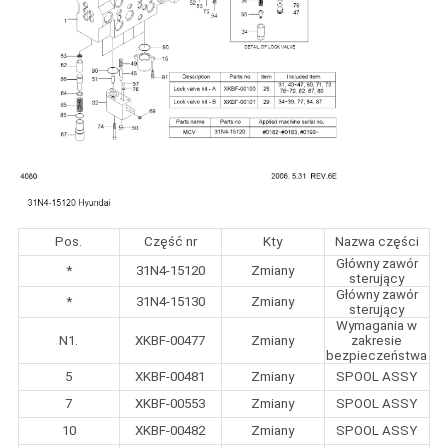
Pos.
Część nr
Kty
Nazwa części
Główny zawór
*
31N4-15120
Zmiany
sterujący
Główny zawór
*
31N4-15130
Zmiany
sterujący
Wymagania w
N1.
XKBF-00477
Zmiany
zakresie
bezpieczeństwa
5
XKBF-00481
Zmiany
SPOOL ASSY
7
XKBF-00553
Zmiany
SPOOL ASSY
10
XKBF-00482
Zmiany
SPOOL ASSY