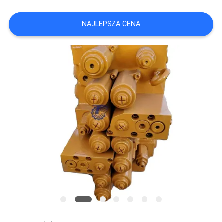
WSZYSTKIE
NAJLEPSZA CENA
PRZYPADKI
POPROSIĆ
O
WYCENĘ
SITEMAP
POLITYKA
PRYWATNOŚCI