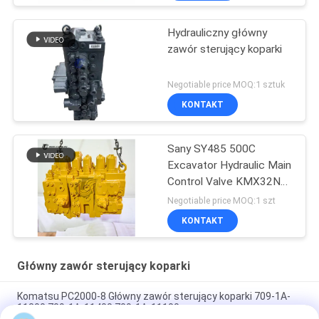
Hydrauliczny główny
zawór sterujący koparki
Negotiable price MOQ:1 sztuk
KONTAKT
Sany SY485 500C
Excavator Hydraulic Main
Control Valve KMX32NA
High Quality
Negotiable price MOQ:1 szt
KONTAKT
Główny zawór sterujący koparki
Komatsu PC2000-8 Główny zawór sterujący koparki 709-1A-
11300 709-1A-11400 709-1A-11100