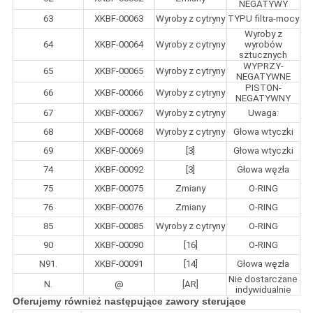
NEGATYWY
63
XKBF-00063
Wyroby z cytryny
TYPU filtra-mocy
Wyroby z
64
XKBF-00064
Wyroby z cytryny
wyrobów
sztucznych
WYPRZY-
65
XKBF-00065
Wyroby z cytryny
NEGATYWNE
PISTON-
66
XKBF-00066
Wyroby z cytryny
NEGATYWNY
67
XKBF-00067
Wyroby z cytryny
Uwaga:
68
XKBF-00068
Wyroby z cytryny
Głowa wtyczki
69
XKBF-00069
[3]
Głowa wtyczki
74
XKBF-00092
[3]
Głowa węzła
75
XKBF-00075
Zmiany
O-RING
76
XKBF-00076
Zmiany
O-RING
85
XKBF-00085
Wyroby z cytryny
O-RING
90
XKBF-00090
[16]
O-RING
N91.
XKBF-00091
[14]
Głowa węzła
Nie dostarczane
N.
@
[AR]
indywidualnie
Oferujemy również następujące zawory sterujące