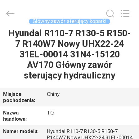
Tieqi
Construction
Machinery
Co.,
Ltd..
Główny zawór sterujący koparki
All
Rights
Hyundai R110-7 R130-5 R150-
DOM
Reserved.
7 R140W7 Nowy UHX22-24
PRODUKTY
31EL-00014 31N4-15120
AV170 Główny zawór
FILMY
sterujący hydrauliczny
POKAZ
Miejsce
Chiny
pochodzenia:
VR
Nazwa
TQ
handlowa:
O
NAS
Numer modelu:
Hyundai R110-7 R130-5 R150-7
R140W7 Nowy UHX22-24 31EL-00014