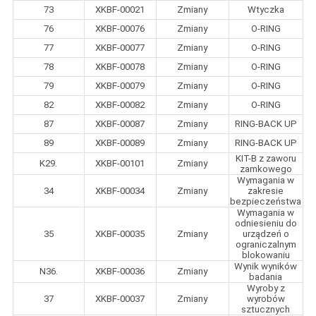
73
XKBF-00021
Zmiany
Wtyczka
76
XKBF-00076
Zmiany
O-RING
77
XKBF-00077
Zmiany
O-RING
78
XKBF-00078
Zmiany
O-RING
79
XKBF-00079
Zmiany
O-RING
82
XKBF-00082
Zmiany
O-RING
87
XKBF-00087
Zmiany
RING-BACK UP
89
XKBF-00089
Zmiany
RING-BACK UP
KIT-B z zaworu
K29.
XKBF-00101
Zmiany
zamkowego
Wymagania w
34
XKBF-00034
Zmiany
zakresie
bezpieczeństwa
Wymagania w
odniesieniu do
35
XKBF-00035
Zmiany
urządzeń o
ograniczalnym
blokowaniu
Wynik wyników
N36.
XKBF-00036
Zmiany
badania
Wyroby z
37
XKBF-00037
Zmiany
wyrobów
sztucznych