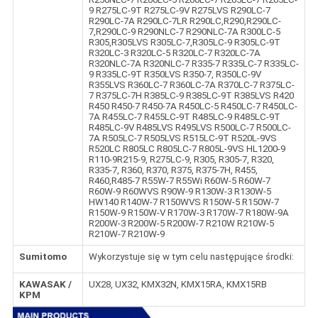
9 R275LC-9T R275LC-9V R275LVS R290LC-7
R290LC-7A R290LC-7LR R290LC,R290,R290LC-
7,R290LC-9 R290NLC-7 R290NLC-7A R300LC-5
R305,R305LVS R305LC-7,R305LC-9 R305LC-9T
R320LC-3 R320LC-5 R320LC-7 R320LC-7A
R320NLC-7A R320NLC-7 R335-7 R335LC-7 R335LC-
9 R335LC-9T R350LVS R350-7, R350LC-9V
R355LVS R360LC-7 R360LC-7A R370LC-7 R375LC-
7 R375LC-7H R385LC-9 R385LC-9T R385LVS R420
R450 R450-7 R450-7A R450LC-5 R450LC-7 R450LC-
7A R455LC-7 R455LC-9T R485LC-9 R485LC-9T
R485LC-9V R485LVS R495LVS R500LC-7 R500LC-
7A R505LC-7 R505LVS R515LC-9T R520L-9VS
R520LC R805LC R805LC-7 R805L-9VS HL1200-9
R110-9R215-9, R275LC-9, R305, R305-7, R320,
R335-7, R360, R370, R375, R375-7H, R455,
R460,R485-7 R55W-7 R55Wi R60W-5 R60W-7
R60W-9 R60WVS R90W-9 R130W-3 R130W-5
HW140 R140W-7 R150WVS R150W-5 R150W-7
R150W-9 R150W-V R170W-3 R170W-7 R180W-9A
R200W-3 R200W-5 R200W-7 R210W R210W-5
R210W-7 R210W-9
Sumitomo
Wykorzystuje się w tym celu następujące środki:
KAWASAK /
UX28, UX32, KMX32N, KMX15RA, KMX15RB
KPM