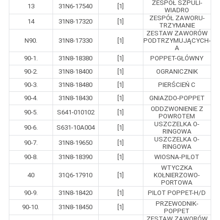
ZESPÓŁ SZPULI-
13
31N6-17540
[1]
WIADRO
ZESPÓŁ ZAWORU-
14
31N8-17320
[1]
TRZYMANIE
ZESTAW ZAWORÓW
N90.
31N8-17330
[1]
PODTRZYMUJĄCYCH-
A
90-1.
31N8-18380
[1]
POPPET-GŁÓWNY
90-2.
31N8-18400
[1]
OGRANICZNIK
90-3.
31N8-18480
[1]
PIERŚCIEŃ C
90-4.
31N8-18430
[1]
GNIAZDO-POPPET
ODDZWONIENIE Z
90-5.
S641-010102
[1]
POWROTEM
USZCZELKA O-
90-6.
S631-10A004
[1]
RINGOWA
USZCZELKA O-
90-7.
31N8-19650
[1]
RINGOWA
90-8.
31N8-18390
[1]
WIOSNA-PILOT
WTYCZKA
40
31Q6-17910
[1]
KOŁNIERZOWO-
PORTOWA
90-9.
31N8-18420
[1]
PILOT POPPET-H/D
PRZEWODNIK-
90-10.
31N8-18450
[1]
POPPET
ZESTAW ZAWORÓW