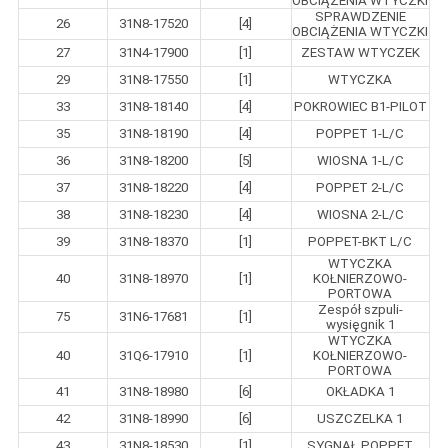
OBCIĄŻENIA WTYCZKI
SPRAWDZENIE
26
31N8-17520
[4]
OBCIĄŻENIA WTYCZKI
27
31N4-17900
[1]
ZESTAW WTYCZEK
29
31N8-17550
[1]
WTYCZKA
33
31N8-18140
[4]
POKROWIEC B1-PILOT
35
31N8-18190
[4]
POPPET 1-L/C
36
31N8-18200
[5]
WIOSNA 1-L/C
37
31N8-18220
[4]
POPPET 2-L/C
38
31N8-18230
[4]
WIOSNA 2-L/C
39
31N8-18370
[1]
POPPET-BKT L/C
WTYCZKA
40
31N8-18970
[1]
KOŁNIERZOWO-
PORTOWA
Zespół szpuli-
75
31N6-17681
[1]
wysięgnik 1
WTYCZKA
40
31Q6-17910
[1]
KOŁNIERZOWO-
PORTOWA
41
31N8-18980
[6]
OKŁADKA 1
42
31N8-18990
[6]
USZCZELKA 1
43
31N8-18530
[1]
SYGNAŁ POPPET