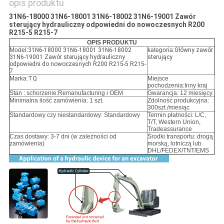
opis produktu
31N6-18000 31N6-18001 31N6-18002 31N6-19001 Zawór
sterujący hydrauliczny odpowiedni do nowoczesnych R200
R215-5 R215-7
OPIS PRODUKTU
Model:
31N6-18000 31N6-18001 31N6-18002
kategoria:
Główny zawór
31N6-19001 Zawór sterujący hydrauliczny
sterujący
odpowiedni do nowoczesnych R200 R215-5 R215-
7
Marka:
TQ
Miejsce
pochodzenia:Inny kraj
Stan : schorzenie:
Remanufacturing i OEM
Gwarancja: 12 miesięcy
Minimalna ilość zamówienia: 1 szt.
Zdolność produkcyjna:
300szt./miesiąc
Standardowy czy niestandardowy: Standardowy
Termin płatności: L/C,
T/T, Western Union,
Tradeassurance
Czas dostawy: 3-7 dni (w zależności od
Środki transportu: drogą
zamówienia)
morską, lotniczą lub
DHL/FEDEX/TNT/EMS