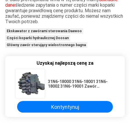
dane
śledzenie zapytania o numer części marki koparki
gwarantuje prawidłową cenę produktu. Możesz nam
zaufać, ponieważ znajdziemy części do niemal wszystkich
Twoich potrzeb.
Ekskawator z zawórami sterowania Daewoo
Części koparki hydraulicznej Doosan
Główny zawór sterujący wielostronnego bagna
Uzyskaj najlepszą cenę za
31N6-18000 31N6-18001 31N6-
18002 31N6-19001 Zawór
sterujący hydrauliczny
odpowiedni do nowoczesnych
R200 R215-5 R215-7
Kontyntynuj