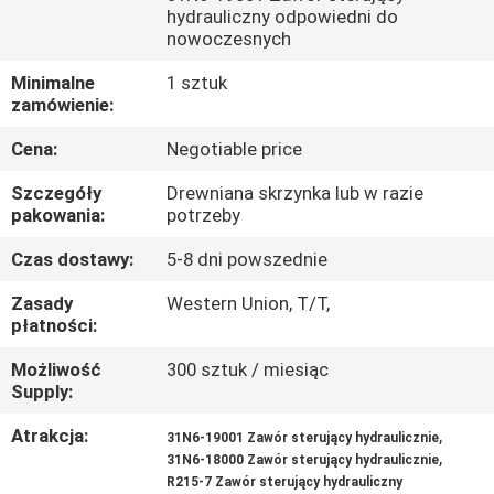
hydrauliczny odpowiedni do
nowoczesnych
WYCIECZKA
PO
Minimalne
1 sztuk
zamówienie:
FABRYCE
Cena:
Negotiable price
KONTROLA
Szczegóły
Drewniana skrzynka lub w razie
pakowania:
potrzeby
JAKOŚCI
Czas dostawy:
5-8 dni powszednie
SKONTAKTUJ
Zasady
Western Union, T/T,
płatności:
SIĘ
Możliwość
300 sztuk / miesiąc
Z
Supply:
NAMI
Atrakcja:
,
31N6-19001 Zawór sterujący hydraulicznie
,
31N6-18000 Zawór sterujący hydraulicznie
AKTUALNOŚCI
R215-7 Zawór sterujący hydrauliczny