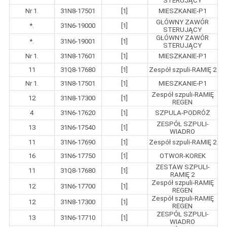
STERUJĄCY
Nr 1.
31N8-17501
[1]
MIESZKANIE-P1
GŁÓWNY ZAWÓR
*.
31N6-19000
[1]
STERUJĄCY
GŁÓWNY ZAWÓR
*.
31N6-19001
[1]
STERUJĄCY
Nr 1.
31N8-17601
[1]
MIESZKANIE-P1
11
31Q8-17680
[1]
Zespół szpuli-RAMIĘ 2
Nr 1.
31N8-17501
[1]
MIESZKANIE-P1
Zespół szpuli-RAMIĘ
12
31N8-17300
[1]
REGEN
4
31N6-17620
[1]
SZPULA-PODRÓŻ
ZESPÓŁ SZPULI-
13
31N6-17540
[1]
WIADRO
11
31N6-17690
[1]
Zespół szpuli-RAMIĘ 2
16
31N6-17750
[1]
OTWOR-KOREK
ZESTAW SZPULI-
11
31Q8-17680
[1]
RAMIĘ 2
Zespół szpuli-RAMIĘ
12
31N6-17700
[1]
REGEN
Zespół szpuli-RAMIĘ
12
31N8-17300
[1]
REGEN
ZESPÓŁ SZPULI-
13
31N6-17710
[1]
WIADRO