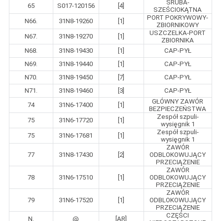
ŚRUBA-
65
S017-120156
[4]
SZEŚCIOKĄTNA
PORT POKRYWOWY-
N66.
31N8-19260
[1]
ZBIORNIKOWY
USZCZELKA-PORT
N67.
31N8-19270
[1]
ZBIORNIKA
N68.
31N8-19430
[1]
CAP-PYŁ
N69.
31N8-19440
[1]
CAP-PYŁ
N70.
31N8-19450
[7]
CAP-PYŁ
N71.
31N8-19460
[3]
CAP-PYŁ
GŁÓWNY ZAWÓR
74
31N6-17400
[1]
BEZPIECZEŃSTWA
Zespół szpuli-
75
31N6-17720
[1]
wysięgnik 1
Zespół szpuli-
75
31N6-17681
[1]
wysięgnik 1
ZAWÓR
77
31N8-17430
[2]
ODBLOKOWUJĄCY
PRZECIĄŻENIE
ZAWÓR
78
31N6-17510
[1]
ODBLOKOWUJĄCY
PRZECIĄŻENIE
ZAWÓR
79
31N6-17520
[1]
ODBLOKOWUJĄCY
PRZECIĄŻENIE
CZĘŚCI
N.
@
[AR]