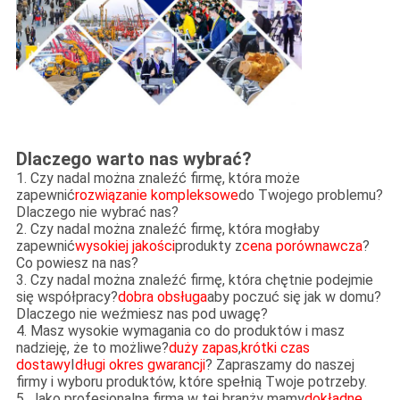
Dlaczego warto nas wybrać?
1. Czy nadal można znaleźć firmę, która może
zapewnić
rozwiązanie kompleksowe
do Twojego problemu?
Dlaczego nie wybrać nas?
2. Czy nadal można znaleźć firmę, która mogłaby
zapewnić
wysokiej jakości
produkty z
cena porównawcza
?
Co powiesz na nas?
3. Czy nadal można znaleźć firmę, która chętnie podejmie
się współpracy?
dobra obsługa
aby poczuć się jak w domu?
Dlaczego nie weźmiesz nas pod uwagę?
4. Masz wysokie wymagania co do produktów i masz
nadzieję, że to możliwe?
duży zapas
,
krótki czas
dostawy
I
długi okres gwarancji
? Zapraszamy do naszej
firmy i wyboru produktów, które spełnią Twoje potrzeby.
5. Jako profesjonalna firma w tej branży mamy
dokładne