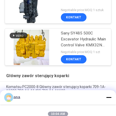
Negotiable price MOQ:1 sztuk
KONTAKT
Sany SY485 500C
Excavator Hydraulic Main
Control Valve KMX32NA
High Quality
Negotiable price MOQ:1 szt
KONTAKT
Główny zawór sterujący koparki
Komatsu PC2000-8 Główny zawór sterujący koparki 709-1A-
11300 709-1A-11400 709-1A-11100
asa
PC160LC-7 PC160-7 Wynęgarka z zawórami sterującymi
Komatsu, 723-57-16100 Główne części wykopalni
10:04 AM