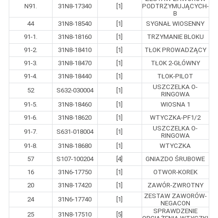
N91.
31N8-17340
[1]
PODTRZYMUJĄCYCH-
B
44
31N8-18540
[1]
SYGNAŁ WIOSENNY
91-1.
31N8-18160
[1]
TRZYMANIE BLOKU
91-2.
31N8-18410
[1]
TŁOK PROWADZĄCY
91-3.
31N8-18470
[1]
TŁOK 2-GŁÓWNY
91-4.
31N8-18440
[1]
TŁOK-PILOT
USZCZELKA O-
52
S632-030004
[1]
RINGOWA
91-5.
31N8-18460
[1]
WIOSNA 1
91-6.
31N8-18620
[1]
WTYCZKA-PF1/2
USZCZELKA O-
91-7.
S631-018004
[1]
RINGOWA
91-8.
31N8-18680
[1]
WTYCZKA
57
S107-100204
[4]
GNIAZDO ŚRUBOWE
16
31N6-17750
[1]
OTWOR-KOREK
20
31N8-17420
[1]
ZAWÓR-ZWROTNY
ZESTAW ZAWORÓW-
24
31N6-17740
[1]
NEGACON
SPRAWDZENIE
25
31N8-17510
[5]