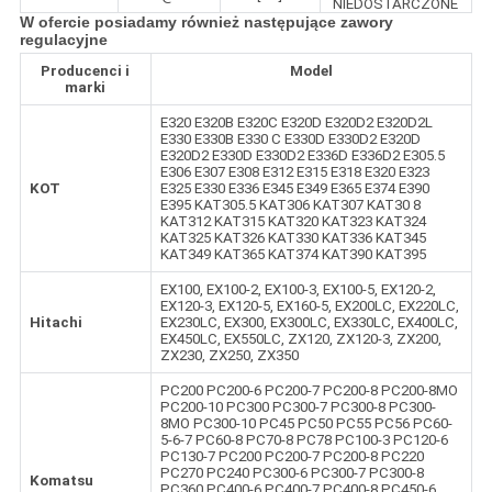
NIEDOSTARCZONE
W ofercie posiadamy również następujące zawory
regulacyjne
Producenci i
Model
marki
E320 E320B E320C E320D E320D2 E320D2L
E330 E330B E330 C E330D E330D2 E320D
E320D2 E330D E330D2 E336D E336D2 E305.5
E306 E307 E308 E312 E315 E318 E320 E323
KOT
E325 E330 E336 E345 E349 E365 E374 E390
E395 KAT305.5 KAT306 KAT307 KAT30 8
KAT312 KAT315 KAT320 KAT323 KAT324
KAT325 KAT326 KAT330 KAT336 KAT345
KAT349 KAT365 KAT374 KAT390 KAT395
EX100, EX100-2, EX100-3, EX100-5, EX120-2,
EX120-3, EX120-5, EX160-5, EX200LC, EX220LC,
Hitachi
EX230LC, EX300, EX300LC, EX330LC, EX400LC,
EX450LC, EX550LC, ZX120, ZX120-3, ZX200,
ZX230, ZX250, ZX350
PC200 PC200-6 PC200-7 PC200-8 PC200-8MO
PC200-10 PC300 PC300-7 PC300-8 PC300-
8MO PC300-10 PC45 PC50 PC55 PC56 PC60-
5-6-7 PC60-8 PC70-8 PC78 PC100-3 PC120-6
PC130-7 PC200 PC200-7 PC200-8 PC220
PC270 PC240 PC300-6 PC300-7 PC300-8
Komatsu
PC360 PC400-6 PC400-7 PC400-8 PC450-6