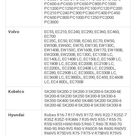
PC600-6 PC650-3 PC650 PC800 PC1000
PC1200 PC1250 PC55 PC100 PC120 PC200
PC210 PC240 PC300 PC360 PC400 PC450
PC600 PC800 PC1000 PC1250 PC2000
PC3000
Volvo
EC55, EC210, EC240, EC290, EC360, EC460,
EC700
EC35C, EC50, EC55B, EC60, EC70, EW50,
EW50B, EW60C, EW70, EW130, EW130C,
EW140B, EW150C, EW160B, EW170, EW180B,
EW200B, EW230B, EC130C, EC135B LC,
EC140LC, EC140B LC, EC150LC, EC160B LC,
EC180B LC, EC200, EC200B, EC210B LC,
EC220DL, EC230B, EC240B LC, EC250DL,
EC280, EC290B LC, EC300DL, EC330B LC,
EC360B LC, EC380DL, EC390, EC450, EC460B
LC, EC4 80DL, EC700B
Kobelco
SK200 SK200-2 SK200-3 SK200-6 SK200-6E
SK200-8 SK230 SK250 SK330-8 SK330-6
SK350 SK400 SK450 SK480 SK200 SK200-6
SK200-6E SK200-8 SK200-8 SK330 SK330-8
Hyundai
Robex R16-7 R17-9VS R17Z-9VS R22-7 R25Z-7
R35Z R35Z-9 R36N-7 R35-9VS R55-7 R55-7S
R55I HX55 HX60 R60-5 R60-7, R60-7E R60-7G
R60-9S R60-9VS R60-V R60CR-9A R60G R60VS
R66VS R75DVS R75-7 R75-V R75BVS R75VS