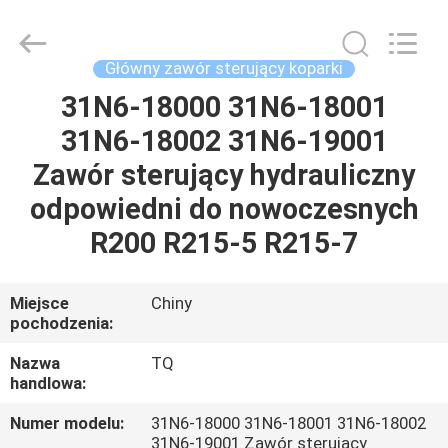
Tieqi
Construction
Machinery
Co.,
Ltd..
Główny zawór sterujący koparki
All
Rights
31N6-18000 31N6-18001
DOM
Reserved.
31N6-18002 31N6-19001
PRODUKTY
Zawór sterujący hydrauliczny
odpowiedni do nowoczesnych
FILMY
R200 R215-5 R215-7
POKAZ
Miejsce
Chiny
pochodzenia:
VR
Nazwa
TQ
handlowa:
O
NAS
Numer modelu:
31N6-18000 31N6-18001 31N6-18002
31N6-19001 Zawór sterujący