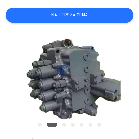
WSZYSTKIE
NAJLEPSZA CENA
PRZYPADKI
POPROSIĆ
O
WYCENĘ
SITEMAP
POLITYKA
PRYWATNOŚCI