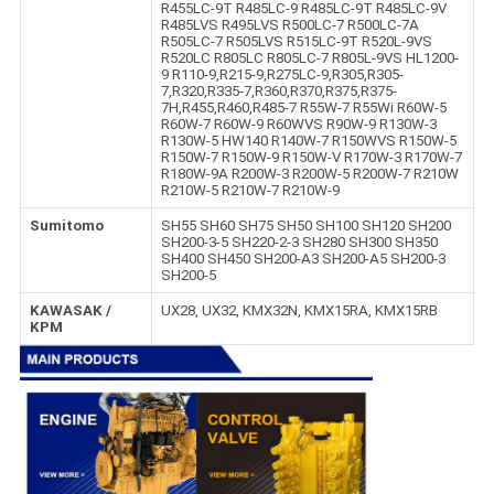
R455LC-9T R485LC-9 R485LC-9T R485LC-9V
R485LVS R495LVS R500LC-7 R500LC-7A
R505LC-7 R505LVS R515LC-9T R520L-9VS
R520LC R805LC R805LC-7 R805L-9VS HL1200-
9 R110-9,R215-9,R275LC-9,R305,R305-
7,R320,R335-7,R360,R370,R375,R375-
7H,R455,R460,R485-7 R55W-7 R55Wi R60W-5
R60W-7 R60W-9 R60WVS R90W-9 R130W-3
R130W-5 HW140 R140W-7 R150WVS R150W-5
R150W-7 R150W-9 R150W-V R170W-3 R170W-7
R180W-9A R200W-3 R200W-5 R200W-7 R210W
R210W-5 R210W-7 R210W-9
Sumitomo
SH55 SH60 SH75 SH50 SH100 SH120 SH200
SH200-3-5 SH220-2-3 SH280 SH300 SH350
SH400 SH450 SH200-A3 SH200-A5 SH200-3
SH200-5
KAWASAK /
UX28, UX32, KMX32N, KMX15RA, KMX15RB
KPM