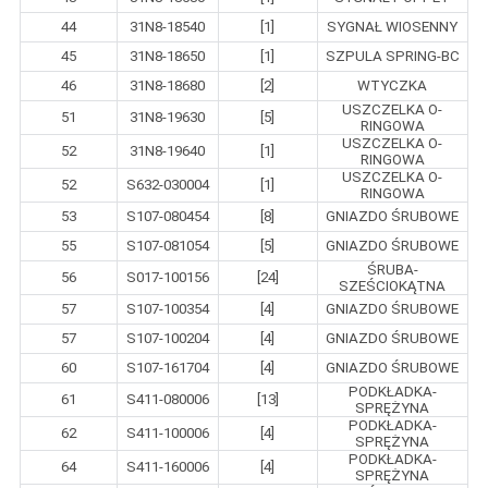
44
31N8-18540
[1]
SYGNAŁ WIOSENNY
45
31N8-18650
[1]
SZPULA SPRING-BC
46
31N8-18680
[2]
WTYCZKA
USZCZELKA O-
51
31N8-19630
[5]
RINGOWA
USZCZELKA O-
52
31N8-19640
[1]
RINGOWA
USZCZELKA O-
52
S632-030004
[1]
RINGOWA
53
S107-080454
[8]
GNIAZDO ŚRUBOWE
55
S107-081054
[5]
GNIAZDO ŚRUBOWE
ŚRUBA-
56
S017-100156
[24]
SZEŚCIOKĄTNA
57
S107-100354
[4]
GNIAZDO ŚRUBOWE
57
S107-100204
[4]
GNIAZDO ŚRUBOWE
60
S107-161704
[4]
GNIAZDO ŚRUBOWE
PODKŁADKA-
61
S411-080006
[13]
SPRĘŻYNA
PODKŁADKA-
62
S411-100006
[4]
SPRĘŻYNA
PODKŁADKA-
64
S411-160006
[4]
SPRĘŻYNA