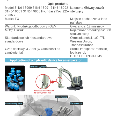
Opis produktu
Model:
31N6-18000 31N6-18001 31N6-18002
kategoria:
Główny zawór
31N6-19001 31N6-19000 Hyundai 215-7 225-
sterujący
7 265-7
Marka:
TQ
Miejsce pochodzenia:Inne
państwo
Warunki:
Produkcja odbudowy i OEM
Gwarancja: 12 miesięcy
MOQ: 1 sztuk
Pojemność produkcyjna: 300
sztuk/miesiąc
Standardowe lub niestandardowe:
Okres płatności: L/C, T/T,
standardowe
Western Union,
Tradeassurance
Czas dostawy: 3-7 dni (w zależności od
Środki transportu: morskie,
zamówienia)
lotnicze lub
DHL/FEDEX/TNT/EMS