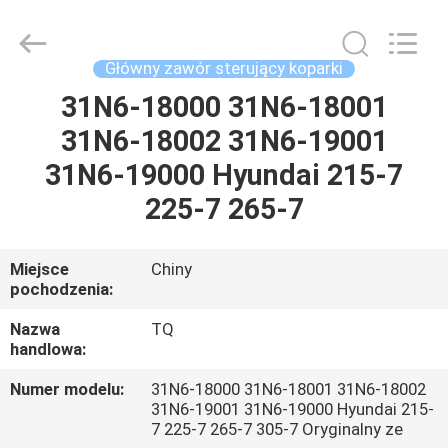
Tieqi
Construction
Machinery
Co.,
Ltd..
Główny zawór sterujący koparki
All
Rights
31N6-18000 31N6-18001
DOM
Reserved.
31N6-18002 31N6-19001
PRODUKTY
31N6-19000 Hyundai 215-7
225-7 265-7
FILMY
Miejsce
Chiny
pochodzenia:
POKAZ
VR
Nazwa
TQ
handlowa:
O
Numer modelu:
31N6-18000 31N6-18001 31N6-18002
31N6-19001 31N6-19000 Hyundai 215-
NAS
7 225-7 265-7 305-7 Oryginalny ze