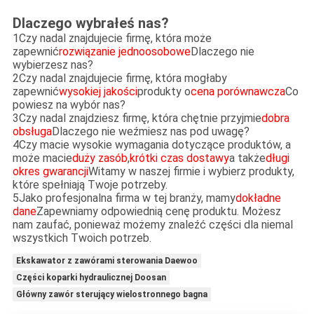
Dlaczego wybrałeś nas?
1Czy nadal znajdujecie firmę, która może
zapewnić
rozwiązanie jednoosobowe
Dlaczego nie
wybierzesz nas?
2Czy nadal znajdujecie firmę, która mogłaby
zapewnić
wysokiej jakości
produkty o
cena porównawcza
Co
powiesz na wybór nas?
3Czy nadal znajdziesz firmę, która chętnie przyjmie
dobra
obsługa
Dlaczego nie weźmiesz nas pod uwagę?
4Czy macie wysokie wymagania dotyczące produktów, a
może macie
duży zasób
,
krótki czas dostawy
a także
długi
okres gwarancji
Witamy w naszej firmie i wybierz produkty,
które spełniają Twoje potrzeby.
5Jako profesjonalna firma w tej branży, mamy
dokładne
dane
Zapewniamy odpowiednią cenę produktu. Możesz
nam zaufać, ponieważ możemy znaleźć części dla niemal
wszystkich Twoich potrzeb.
Ekskawator z zawórami sterowania Daewoo
Części koparki hydraulicznej Doosan
Główny zawór sterujący wielostronnego bagna