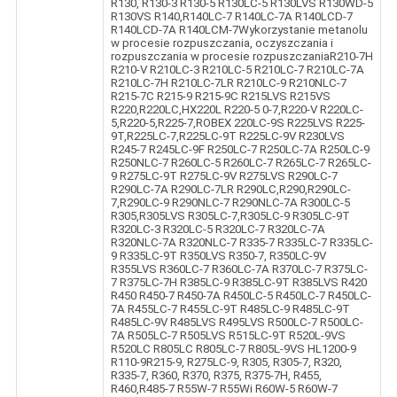
R130, R130-3 R130-5 R130LC-5 R130LVS R130WD-5
R130VS R140,R140LC-7 R140LC-7A R140LCD-7
R140LCD-7A R140LCM-7Wykorzystanie metanolu
w procesie rozpuszczania, oczyszczania i
rozpuszczania w procesie rozpuszczaniaR210-7H
R210-V R210LC-3 R210LC-5 R210LC-7 R210LC-7A
R210LC-7H R210LC-7LR R210LC-9 R210NLC-7
R215-7C R215-9 R215-9C R215LVS R215VS
R220,R220LC,HX220L R220-5 0-7,R220-V R220LC-
5,R220-5,R225-7,ROBEX 220LC-9S R225LVS R225-
9T,R225LC-7,R225LC-9T R225LC-9V R230LVS
R245-7 R245LC-9F R250LC-7 R250LC-7A R250LC-9
R250NLC-7 R260LC-5 R260LC-7 R265LC-7 R265LC-
9 R275LC-9T R275LC-9V R275LVS R290LC-7
R290LC-7A R290LC-7LR R290LC,R290,R290LC-
7,R290LC-9 R290NLC-7 R290NLC-7A R300LC-5
R305,R305LVS R305LC-7,R305LC-9 R305LC-9T
R320LC-3 R320LC-5 R320LC-7 R320LC-7A
R320NLC-7A R320NLC-7 R335-7 R335LC-7 R335LC-
9 R335LC-9T R350LVS R350-7, R350LC-9V
R355LVS R360LC-7 R360LC-7A R370LC-7 R375LC-
7 R375LC-7H R385LC-9 R385LC-9T R385LVS R420
R450 R450-7 R450-7A R450LC-5 R450LC-7 R450LC-
7A R455LC-7 R455LC-9T R485LC-9 R485LC-9T
R485LC-9V R485LVS R495LVS R500LC-7 R500LC-
7A R505LC-7 R505LVS R515LC-9T R520L-9VS
R520LC R805LC R805LC-7 R805L-9VS HL1200-9
R110-9R215-9, R275LC-9, R305, R305-7, R320,
R335-7, R360, R370, R375, R375-7H, R455,
R460,R485-7 R55W-7 R55Wi R60W-5 R60W-7