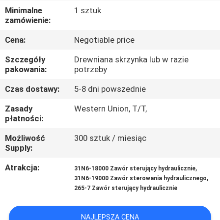
Minimalne
1 sztuk
WYCIECZKA
zamówienie:
PO
Cena:
Negotiable price
FABRYCE
Szczegóły
Drewniana skrzynka lub w razie
pakowania:
potrzeby
KONTROLA
Czas dostawy:
5-8 dni powszednie
JAKOŚCI
Zasady
Western Union, T/T,
płatności:
SKONTAKTUJ
Możliwość
300 sztuk / miesiąc
Supply:
SIĘ
Z
Atrakcja:
,
31N6-18000 Zawór sterujący hydraulicznie
,
31N6-19000 Zawór sterowania hydraulicznego
NAMI
265-7 Zawór sterujący hydraulicznie
AKTUALNOŚCI
NAJLEPSZA CENA