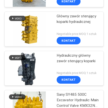
KONTAKT
Główny zawór sterujący
koparki hydraulicznej
Negotiable price MOQ:1 sztuk
KONTAKT
Hydrauliczny główny
zawór sterujący koparki
Negotiable price MOQ:1 sztuk
KONTAKT
Sany SY485 500C
Excavator Hydraulic Main
Control Valve KMX32NA