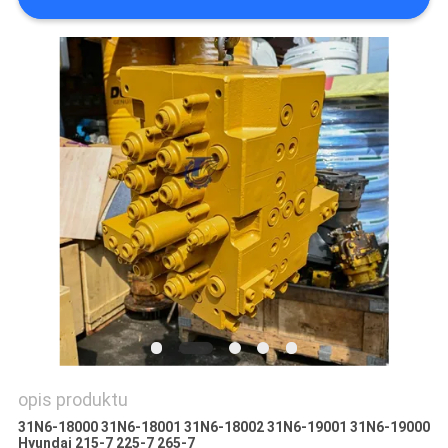
WSZYSTKIE
PRZYPADKI
POPROSIĆ
O
WYCENĘ
SITEMAP
POLITYKA
PRYWATNOŚCI
opis produktu
31N6-18000 31N6-18001 31N6-18002 31N6-19001 31N6-19000
Hyundai 215-7 225-7 265-7