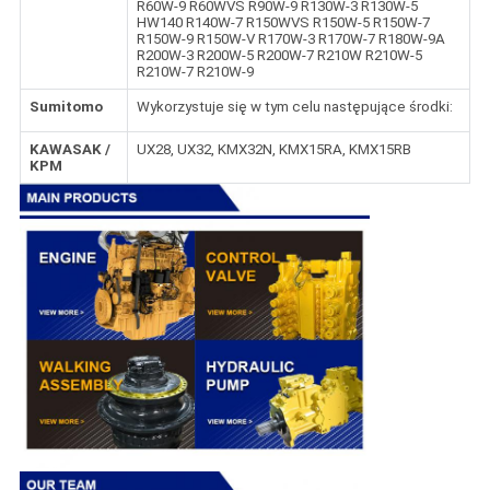
R60W-9 R60WVS R90W-9 R130W-3 R130W-5
HW140 R140W-7 R150WVS R150W-5 R150W-7
R150W-9 R150W-V R170W-3 R170W-7 R180W-9A
R200W-3 R200W-5 R200W-7 R210W R210W-5
R210W-7 R210W-9
Sumitomo
Wykorzystuje się w tym celu następujące środki:
KAWASAK /
UX28, UX32, KMX32N, KMX15RA, KMX15RB
KPM