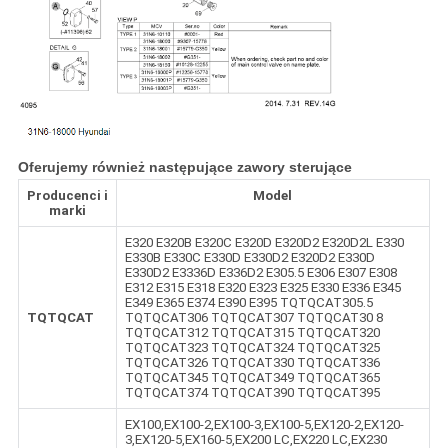
Oferujemy również następujące zawory sterujące
Producenci i
Model
marki
E320 E320B E320C E320D E320D2 E320D2L E330
E330B E330C E330D E330D2 E320D2 E330D
E330D2 E3336D E336D2 E305.5 E306 E307 E308
E312 E315 E318 E320 E323 E325 E330 E336 E345
E349 E365 E374 E390 E395 TQTQCAT305.5
TQTQCAT
TQTQCAT306 TQTQCAT307 TQTQCAT30 8
TQTQCAT312 TQTQCAT315 TQTQCAT320
TQTQCAT323 TQTQCAT324 TQTQCAT325
TQTQCAT326 TQTQCAT330 TQTQCAT336
TQTQCAT345 TQTQCAT349 TQTQCAT365
TQTQCAT374 TQTQCAT390 TQTQCAT395
EX100,EX100-2,EX100-3,EX100-5,EX120-2,EX120-
3,EX120-5,EX160-5,EX200 LC,EX220 LC,EX230