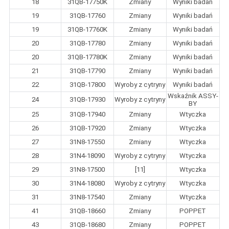
18
31QB-17750K
Zmiany
Wyniki badań
19
31QB-17760
Zmiany
Wyniki badań
19
31QB-17760K
Zmiany
Wyniki badań
20
31QB-17780
Zmiany
Wyniki badań
20
31QB-17780K
Zmiany
Wyniki badań
21
31QB-17790
Zmiany
Wyniki badań
22
31QB-17800
Wyroby z cytryny
Wyniki badań
Wskaźnik ASSY-
24
31QB-17930
Wyroby z cytryny
BY
25
31QB-17940
Zmiany
Wtyczka
26
31QB-17920
Zmiany
Wtyczka
27
31N8-17550
Zmiany
Wtyczka
28
31N4-18090
Wyroby z cytryny
Wtyczka
29
31N8-17500
[11]
Wtyczka
30
31N4-18080
Wyroby z cytryny
Wtyczka
31
31N8-17540
Zmiany
Wtyczka
41
31QB-18660
Zmiany
POPPET
43
31QB-18680
Zmiany
POPPET