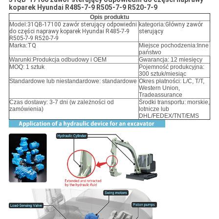
koparek Hyundai R485-7-9 R505-7-9 R520-7-9
Opis produktu
Model:
31QB-17100 zawór sterujący odpowiedni
kategoria:
Główny zawór
do części naprawy koparek Hyundai R485-7-9
sterujący
R505-7-9 R520-7-9
Marka:
TQ
Miejsce pochodzenia:Inne
państwo
Warunki:
Produkcja odbudowy i OEM
Gwarancja: 12 miesięcy
MOQ: 1 sztuk
Pojemność produkcyjna:
300 sztuk/miesiąc
Standardowe lub niestandardowe: standardowe
Okres płatności: L/C, T/T,
Western Union,
Tradeassurance
Czas dostawy: 3-7 dni (w zależności od
Środki transportu: morskie,
zamówienia)
lotnicze lub
DHL/FEDEX/TNT/EMS