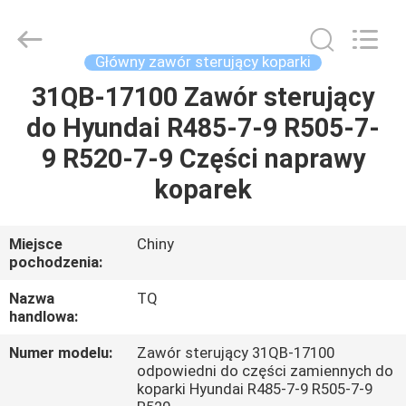
Tieqi
Construction
Machinery
Co.,
Ltd..
Główny zawór sterujący koparki
All
Rights
31QB-17100 Zawór sterujący
DOM
Reserved.
do Hyundai R485-7-9 R505-7-
PRODUKTY
9 R520-7-9 Części naprawy
koparek
FILMY
Miejsce
Chiny
pochodzenia:
POKAZ
VR
Nazwa
TQ
handlowa:
O
Numer modelu:
Zawór sterujący 31QB-17100
odpowiedni do części zamiennych do
NAS
koparki Hyundai R485-7-9 R505-7-9