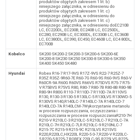
produktów objętych zakresem 1 lit. b)
niniejszego załącznika, w odniesieniu do
produktów objętych zakresem 1 lit. c)
niniejszego załącznika, w odniesieniu do
produktów objętych zakresem 1 lit. c)
niniejszego załącznika, w odniesieniu doEC210B
LC, EC220DL, EC230B, EC240B LC, EC250DL,
EC280, EC290B LC, EC300DL, EC330B LC, EC360B
LC, EC380DL, EC390, EC450, EC460B LC, EC4 80DL,
EC700B
Kobelco
SK200 SK200-2 SK200-3 SK200-6 SK200-6E
SK200-8 SK230 SK250 SK330-8 SK330-6 SK350
SK400 SK450 SK480
Hyundai
Robex R16-7 R17-9VS R17Z-9VS R22-7 R25Z-7
R35Z R35Z-9R60-7E R60-7G R60-9S R60-9VS R60-V
R60CR-9A R60G R60VS R66VS R75DVS R75-7 R75-
V R75BVS R75VS R80, R80-7 R80-7B R80-8B R80-9B
R80-9H R80G R110-7 R110D-7 R110D-7A R110VS
R130, R130-3 R130-5 R130LC-5 R130LVS R130WD-5
R130VS R140,R140LC-7 R140LC-7A R140LCD-7
R140LCD-7A R140LCM-7Wykorzystanie metanolu
w procesie rozpuszczania, oczyszczania i
rozpuszczania w procesie rozpuszczaniaR210-7H
R210-V R210LC-3 R210LC-5 R210LC-7 R210LC-7A
R210LC-7H R210LC-7LR R210LC-9 R210NLC-7
R215-7C R215-9 R215-9C R215LVS R215VS
R220,R220LC,HX220L R220-5 0-7,R220-V R220LC-
5,R220-5,R225-7,ROBEX 220LC-9S R225LVS R225-