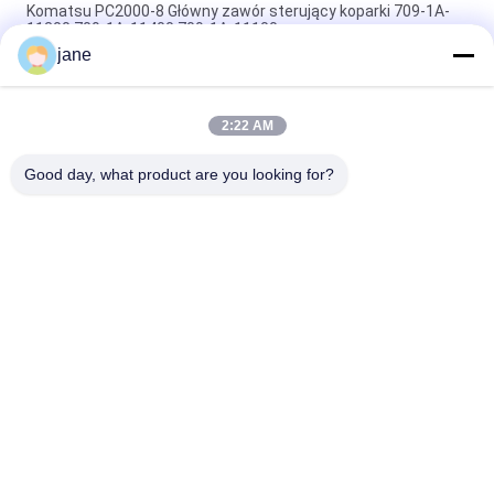
Komatsu PC2000-8 Główny zawór sterujący koparki 709-1A-
11300 709-1A-11400 709-1A-11100
jane
PC160LC-7 PC160-7 Wynęgarka z zawórami sterującymi
Komatsu, 723-57-16100 Główne części wykopalni
2:22 AM
VOE14541591 Główny zawór sterujący koparki dla Volvo
EC290B EC290C FC329C
Good day, what product are you looking for?
popularne kategorie
Wszystko
Pompa Hydrauliczna 
Główny Zawór 
Koparki
Sterujący Koparki
Napęd Końcowy 
Przekładnia 
Koparki
Obrotowa Koparki
Hydrauliczna Pompa 
Części Pompy 
Wentylatora
Hydraulicznej
Pompa Hydrauliczna 
Silnik Jazdy Koparki