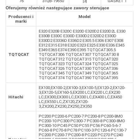
76
31QB-19650
[3]
GASKET 1
Oferujemy również następujące zawory sterujące
Producenci i
Model
marki
E320 E320B E320C E320D E320D2 E320D2L E330
E330B E330C E330D E330D2 E320D2 E330D
E330D2 E3336D E336D2 E305.5 E306 E307 E308
E312 E315 E318 E320 E323 E325 E330 E336 E345
E349 E365 E374 E390 E395 TQTQCAT305.5
TQTQCAT
TQTQCAT306 TQTQCAT307 TQTQCAT30 8
TQTQCAT312 TQTQCAT315 TQTQCAT320
TQTQCAT323 TQTQCAT324 TQTQCAT325
TQTQCAT326 TQTQCAT330 TQTQCAT336
TQTQCAT345 TQTQCAT349 TQTQCAT365
TQTQCAT374 TQTQCAT390 TQTQCAT395
EX100,EX100-2,EX100-3,EX100-5,EX120-2,EX120-
3,EX120-5,EX160-5,EX200 LC,EX220 LC,EX230
Hitachi
LC,EX300,EX300 LC,EX330 LC,EX400 LC,EX450
LC,EX550 LC,ZX120,ZX120-
3,ZX200,ZX230,ZX250,ZX350
PC200 PC200-6 PC200-7 PC200-8 PC200-8MO
PC200-10 PC300 PC300-7 PC300-8 PC300-8MO
PC300-10 PC45 PC50 PC55 PC56 PC60-5-6-7
PC60-8 PC70-8 PC78 PC100-3 PC120-6 PC130-7
PC200 PC200-7 PC200-8 PC220 PC270 PC240