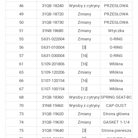
46
31QB-18240
Wyroby z cytryny
PRZESŁOWA
49
31QB-18720
Zmiany
PRZESŁOWA
50
31QB-18730
Zmiany
PRZESŁOWA
51
31N8-18680
Zmiany
Wtyczka
55
S631-022004
Zmiany
O-RING
56
S631-010004
[3]
O-RING
57
S631-030004
[16]
O-RING
61
S109-201806
[16]
Włókna
65
S109-120206
Zmiany
Włókna
66
S107-120154
[16]
Włókna
67
S107-100154
[12]
Włókna
68
31QB-18360
Wyroby z cytryny
SPRING SEAT-BC
70
31N8-19460
Wyroby z cytryny
CAP-DUST
73
31QB-19620
Zmiany
Strona główna
74
31QB-19630
Zmiany
GASKET 1-1/4
75
31QB-19640
[3]
Strona pierwsza