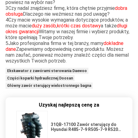
powiesz na wybór nas?
3Czy nadal znajdziesz firmę, która chętnie przyjmie
dobra
obsługa
Dlaczego nie weźmiesz nas pod uwagę?
4Czy macie wysokie wymagania dotyczące produktów, a
może macie
duży zasób
,
krótki czas dostawy
a także
długi
okres gwarancji
Witamy w naszej firmie i wybierz produkty,
które spełniają Twoje potrzeby.
5Jako profesjonalna firma w tej branży, mamy
dokładne
dane
Zapewniamy odpowiednią cenę produktu. Możesz
nam zaufać, ponieważ możemy znaleźć części dla niemal
wszystkich Twoich potrzeb.
Ekskawator z zawórami sterowania Daewoo
Części koparki hydraulicznej Doosan
Główny zawór sterujący wielostronnego bagna
Uzyskaj najlepszą cenę za
31QB-17100 Zawór sterujący do
Hyundai R485-7-9 R505-7-9 R520-
7-9 Części naprawy koparek