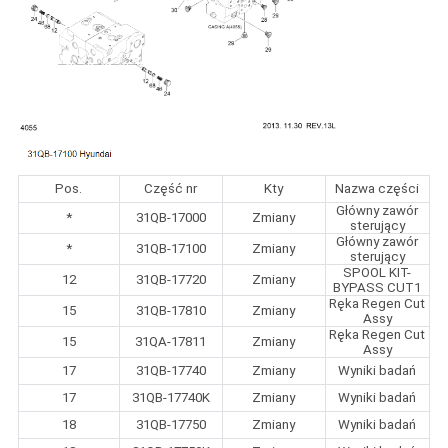
Pos.
Część nr
Kty
Nazwa części
Główny zawór
*
31QB-17000
Zmiany
sterujący
Główny zawór
*
31QB-17100
Zmiany
sterujący
SPOOL KIT-
12
31QB-17720
Zmiany
BYPASS CUT1
Ręka Regen Cut
15
31QB-17810
Zmiany
Assy
Ręka Regen Cut
15
31QA-17811
Zmiany
Assy
17
31QB-17740
Zmiany
Wyniki badań
17
31QB-17740K
Zmiany
Wyniki badań
18
31QB-17750
Zmiany
Wyniki badań