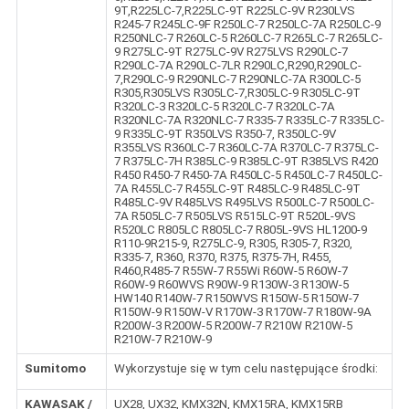
9T,R225LC-7,R225LC-9T R225LC-9V R230LVS
R245-7 R245LC-9F R250LC-7 R250LC-7A R250LC-9
R250NLC-7 R260LC-5 R260LC-7 R265LC-7 R265LC-
9 R275LC-9T R275LC-9V R275LVS R290LC-7
R290LC-7A R290LC-7LR R290LC,R290,R290LC-
7,R290LC-9 R290NLC-7 R290NLC-7A R300LC-5
R305,R305LVS R305LC-7,R305LC-9 R305LC-9T
R320LC-3 R320LC-5 R320LC-7 R320LC-7A
R320NLC-7A R320NLC-7 R335-7 R335LC-7 R335LC-
9 R335LC-9T R350LVS R350-7, R350LC-9V
R355LVS R360LC-7 R360LC-7A R370LC-7 R375LC-
7 R375LC-7H R385LC-9 R385LC-9T R385LVS R420
R450 R450-7 R450-7A R450LC-5 R450LC-7 R450LC-
7A R455LC-7 R455LC-9T R485LC-9 R485LC-9T
R485LC-9V R485LVS R495LVS R500LC-7 R500LC-
7A R505LC-7 R505LVS R515LC-9T R520L-9VS
R520LC R805LC R805LC-7 R805L-9VS HL1200-9
R110-9R215-9, R275LC-9, R305, R305-7, R320,
R335-7, R360, R370, R375, R375-7H, R455,
R460,R485-7 R55W-7 R55Wi R60W-5 R60W-7
R60W-9 R60WVS R90W-9 R130W-3 R130W-5
HW140 R140W-7 R150WVS R150W-5 R150W-7
R150W-9 R150W-V R170W-3 R170W-7 R180W-9A
R200W-3 R200W-5 R200W-7 R210W R210W-5
R210W-7 R210W-9
Sumitomo
Wykorzystuje się w tym celu następujące środki:
KAWASAK /
UX28, UX32, KMX32N, KMX15RA, KMX15RB