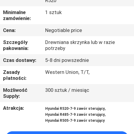
R520
WYCIECZKA
Minimalne
1 sztuk
zamówienie:
PO
Cena:
Negotiable price
FABRYCE
Szczegóły
Drewniana skrzynka lub w razie
pakowania:
potrzeby
KONTROLA
Czas dostawy:
5-8 dni powszednie
JAKOŚCI
Zasady
Western Union, T/T,
płatności:
SKONTAKTUJ
Możliwość
300 sztuk / miesiąc
SIĘ
Supply:
Z
Atrakcja:
,
Hyundai R520-7-9 zawór sterujący
NAMI
,
Hyundai R485-7-9 zawór sterujący
Hyundai R505-7-9 zawór sterujący
AKTUALNOŚCI