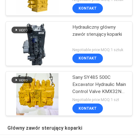
KONTAKT
Hydrauliczny główny
zawór sterujący koparki
Negotiable price MOQ:1 sztuk
KONTAKT
Sany SY485 500C
Excavator Hydraulic Main
Control Valve KMX32NA
High Quality
Negotiable price MOQ:1 szt
KONTAKT
Główny zawór sterujący koparki