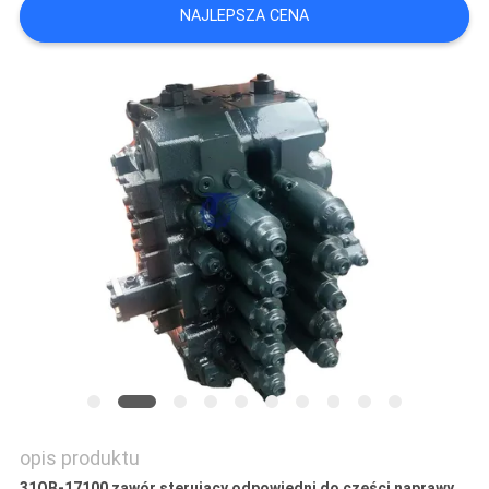
NAJLEPSZA CENA
WSZYSTKIE
PRZYPADKI
POPROSIĆ
O
WYCENĘ
SITEMAP
POLITYKA
PRYWATNOŚCI
opis produktu
31QB-17100 zawór sterujący odpowiedni do części naprawy