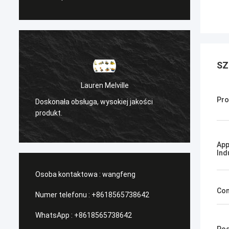
SZ
e
Sanёк Нижегородский
Pro
 jakości
/Serwis zarządzający, szybki ruch.
App
Ind
Osoba kontaktowa :
wangfeng
Con
Numer telefonu :
+8618565738642
WhatsApp :
+8618565738642