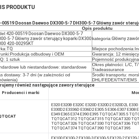
IS PRODUKTU
-00519 Doosan Daewoo DX300-5-7 DH300-5-7 Główny zawór steruj
Opis produktu
el:
420-00519 Doosan Daewoo DX300-5-7
00-5-7 Główny zawór sterujący koparki DX300
kategoria:
Główny zawór
300 420-00295KT
ka:
TQ
Miejsce pochodzenia:I
unki:
Produkcja odbudowy i OEM
Gwarancja: 12 miesięcy
: 1 sztuk
Pojemność produkcyjna:
Okres płatności: L/C, T
ndardowe lub niestandardowe: standardowe
Tradeassurance
s dostawy: 3-7 dni (w zależności od
Środki transportu: morsk
ówienia)
DHL/FEDEX/TNT/EMS
rujemy również następujące zawory sterujące
Producenci i marki
Mod
E320 E320B E320C E320D E320D2 E320D2L E330
E330D2 E3336D E336D2 E305.5 E306 E307 E308 E
E349 E365 E374 E390 E395 TQTQCAT305.5 T
QTQCAT
TQTQCAT312 TQTQCAT315 TQTQCAT320 TQ
TQTQCAT326 TQTQCAT330 TQTQCAT336 TQ
TQTQCAT374 TQTQCAT390 TQTQCAT395
EX100,EX100-2,EX100-3,EX100-5,EX120-2,EX120-