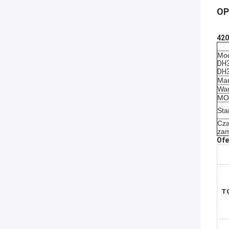
OP
420
Mod
DH3
DH
Mar
War
MOQ
Sta
Cza
zam
Ofe
T