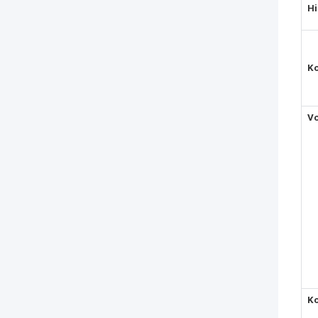
Hi
K
Vo
Ko