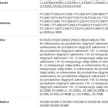
tachi
LC,EX300,EX300 LC,EX330 LC,EX400 LC,EX450 L
3,ZX200,ZX230,ZX250,ZX350
PC200 PC200-6 PC200-7 PC200-8 PC200-8MO P
PC300-10 PC45 PC50 PC55 PC56 PC60-5-6-7 PC
PC200 PC200-7 PC200-8 PC220 PC270 PC240 P
omatsu
PC400-7 PC400-8 PC450-6 PC600-6 PC650-3 P
PC100 PC120 PC200 PC210 PC240 PC300 PC36
pc2000 pc3000
lvo
EC55,EC210,EC240,EC290,EC360,EC460,EC700
W odniesieniu do produktów objętych zakresem 1
odniesieniu do produktów objętych zakresem 1 l
do produktów objętych zakresem 1 lit. c) ninie
produktów objętych zakresem 1 lit. b) niniejsz
objętych zakresem 1 lit. c) niniejszego załącz
zakresem 1 lit. b) niniejszego załącznika, w o
lit. c) niniejszego załącznika, w odniesieniu do
niniejszego załącznika, w odniesieniu do produ
załącznika, w odniesieniu do produktów objętych
odniesieniu do produktów objętych zakresem 1 l
do produktów objętych zakresem 1 lit. b) ninie
produktów objętych zakresem 1 lit. c) niniejsz
objętych zakresem 1 lit. c) niniejszego załącz
EC230B, EC240B LC, EC250DL, EC280, EC290B L
EC390, EC450, EC460B LC, EC4 80DL, EC700B
belco
SK200 SK200-2 SK200-3 SK200-6 SK200-6E SK2
SK400 SK450 SK480