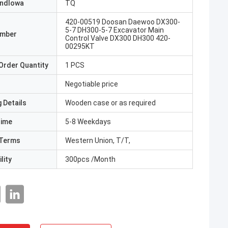
ndlowa
TQ
420-00519 Doosan Daewoo DX300-
5-7 DH300-5-7 Excavator Main
umber
Control Valve DX300 DH300 420-
00295KT
Order Quantity
1 PCS
Negotiable price
 Details
Wooden case or as required
Time
5-8 Weekdays
Terms
Western Union, T/T,
lity
300pcs /Month