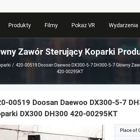
Produkty
Filmy
Pokaz VR
Wydarzenia
wny Zawór Sterujący Koparki Prod
parki
/
420-00519 Doosan Daewoo DX300-5-7 DH300-5-7 Główny Zawó
420-00295KT
20-00519 Doosan Daewoo DX300-5-7 DH3
oparki DX300 DH300 420-00295KT
Place of O