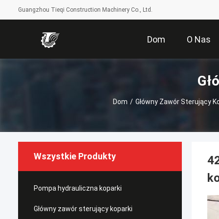
Guangzhou Tieqi Construction Machinery Co., Ltd.
Dom
O Nas
Głó
Dom
/
Główny Zawór Sterujący Ko
Wszystkie Produkty
4
k
Pompa hydrauliczna koparki
Główny zawór sterujący koparki