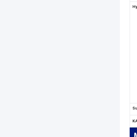
H
S
K