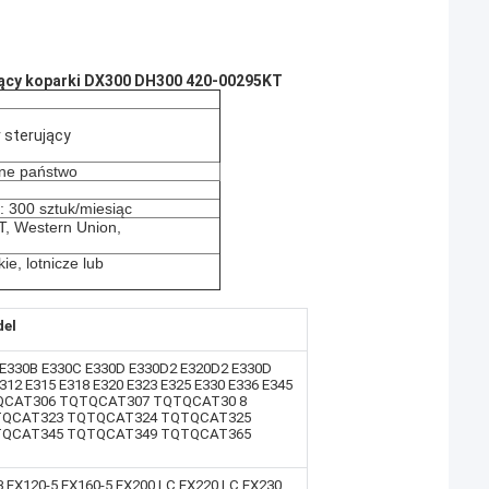
ący koparki DX300 DH300 420-00295KT
 sterujący
nne państwo
 300 sztuk/miesiąc
/T, Western Union,
ie, lotnicze lub
el
 E330B E330C E330D E330D2 E320D2 E330D
312 E315 E318 E320 E323 E325 E330 E336 E345
QTQCAT306 TQTQCAT307 TQTQCAT30 8
TQCAT323 TQTQCAT324 TQTQCAT325
TQCAT345 TQTQCAT349 TQTQCAT365
3,EX120-5,EX160-5,EX200 LC,EX220 LC,EX230