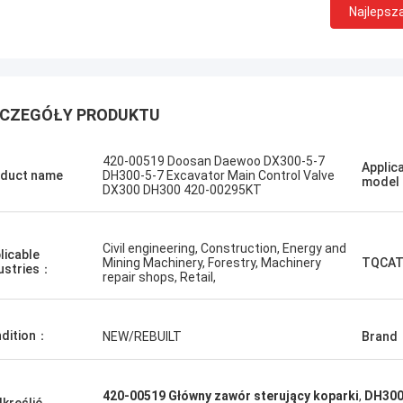
Najlepsz
CZEGÓŁY PRODUKTU
Podoba mi s
Erdenetumur Kampana
420-00519 Doosan Daewoo DX300-5-7
Applic
duct name
DH300-5-7 Excavator Main Control Valve
przyjaźni. 
mode
Przyjemne zakupy
DX300 DH300 420-00295KT
porady, sz
cena. Chcę
potrzebowa
Civil engineering, Construction, Energy and
licable
Mining Machinery, Forestry, Machinery
TQCAT
ustries：
repair shops, Retail,
dition：
NEW/REBUILT
Brand
420-00519 Główny zawór sterujący koparki
,
DH300