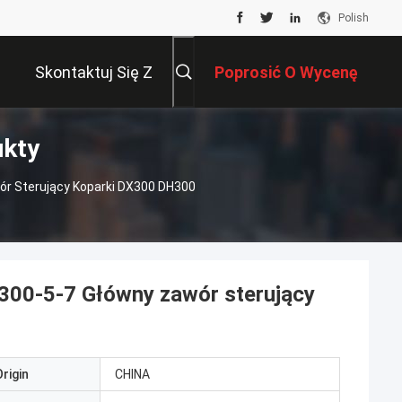
Polish
Skontaktuj Się Z
Poprosić O Wycenę
ukty
Nami
r Sterujący Koparki DX300 DH300
00-5-7 Główny zawór sterujący
rigin
CHINA