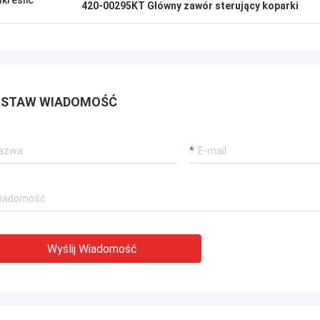
kreślić
420-00295KT Główny zawór sterujący koparki
STAW WIADOMOŚĆ
Wyślij Wiadomość