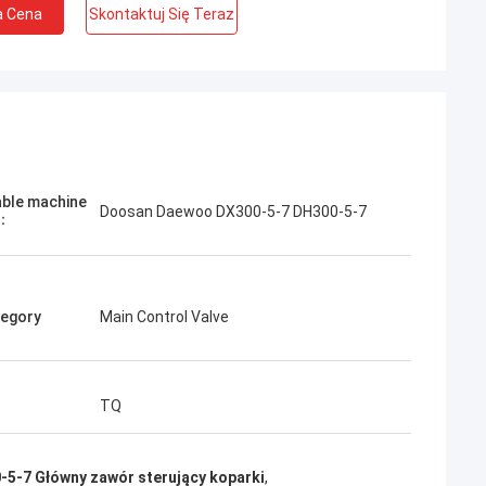
a Cena
Skontaktuj Się Teraz
Jose
ię ta firma. Są profesjonalni i
able machine
Doosan Daewoo DX300-5-7 DH300-5-7
Doskonała obsługa i przyjazne
l：
ybka dostawa. Bardzo dobra
 ponownie zamówić, gdy będę
ł.
egory
Main Control Valve
TQ
-5-7 Główny zawór sterujący koparki
,