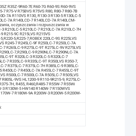
35Z R35Z-9R60-7E R60-7G R60-9S R60-9VS
-7 R75-V R75BVS R75VS R80, R80-7 R80-7B
10D-7A R110VS R130, R130-3 R130-5 R130LC-5
40LC-7A R140LCD-7 R140LCD-7A R140LCM-
ania, oczyszczania i rozpuszczania w
C-3 R210LC-5 R210LC-7 R210LC-7A R210LC-7H
-9 R215-9C R215LVS R215VS
-5,R220-5,R225-7,ROBEX 220LC-9S R225LVS
VS R245-7 R245LC-9F R250LC-7 R250LC-7A
C-7 R265LC-9 R275LC-9T R275LC-9V R275LVS
,R290LC-7,R290LC-9 R290NLC-7 R290NLC-7A
05LC-9T R320LC-3 R320LC-5 R320LC-7
LC-7 R335LC-9 R335LC-9T R350LVS R350-7,
C-7 R375LC-7 R375LC-7H R385LC-9 R385LC-
-5 R450LC-7 R450LC-7A R455LC-7 R455LC-9T
LVS R500LC-7 R500LC-7A R505LC-7 R505LVS
 R805L-9VS HL1200-9 R110-9R215-9, R275LC-
5, R375-7H, R455, R460,R485-7 R55W-7 R55Wi
W-3 R130W-5 HW140 R140W-7 R150WVS
R170W-7 R180W-9A R200W-3 R200W-5 R200W-
: