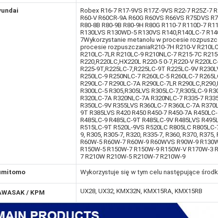
yundai
Robex R16-7 R17-9VS R17Z-9VS R22-7 R25Z-7 R
R60-V R60CR-9A R60G R60VS R66VS R75DVS R75
R80-8B R80-9B R80-9H R80G R110-7 R110D-7 R1
R130LVS R130WD-5 R130VS R140,R140LC-7 R1
7Wykorzystanie metanolu w procesie rozpuszcz
procesie rozpuszczaniaR210-7H R210-V R210L
R210LC-7LR R210LC-9 R210NLC-7 R215-7C R215
R220,R220LC,HX220L R220-5 0-7,R220-V R220LC
R225-9T,R225LC-7,R225LC-9T R225LC-9V R230L
R250LC-9 R250NLC-7 R260LC-5 R260LC-7 R265L
R290LC-7 R290LC-7A R290LC-7LR R290LC,R290
R300LC-5 R305,R305LVS R305LC-7,R305LC-9 R3
R320LC-7A R320NLC-7A R320NLC-7 R335-7 R335
R350LC-9V R355LVS R360LC-7 R360LC-7A R370L
9T R385LVS R420 R450 R450-7 R450-7A R450LC
R485LC-9 R485LC-9T R485LC-9V R485LVS R495
R515LC-9T R520L-9VS R520LC R805LC R805LC-7
9, R305, R305-7, R320, R335-7, R360, R370, R37
R60W-5 R60W-7 R60W-9 R60WVS R90W-9 R130
R150W-5 R150W-7 R150W-9 R150W-V R170W-3 
7 R210W R210W-5 R210W-7 R210W-9
umitomo
Wykorzystuje się w tym celu następujące środki
UX28, UX32, KMX32N, KMX15RA, KMX15RB
AWASAK / KPM