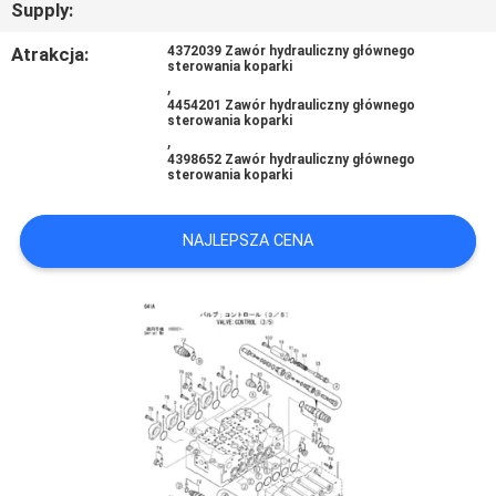
Supply:
Atrakcja:
4372039 Zawór hydrauliczny głównego
WSZYSTKIE
sterowania koparki
,
PRZYPADKI
4454201 Zawór hydrauliczny głównego
sterowania koparki
,
4398652 Zawór hydrauliczny głównego
POPROSIĆ
sterowania koparki
O
WYCENĘ
NAJLEPSZA CENA
SITEMAP
POLITYKA
PRYWATNOŚCI