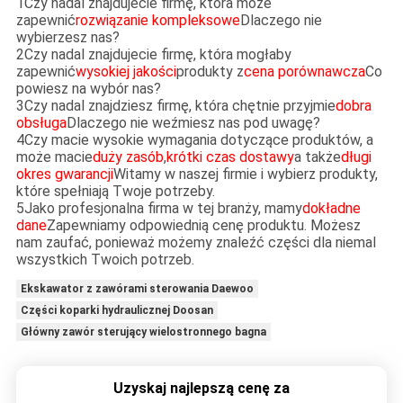
1Czy nadal znajdujecie firmę, która może
zapewnić
rozwiązanie kompleksowe
Dlaczego nie
wybierzesz nas?
2Czy nadal znajdujecie firmę, która mogłaby
zapewnić
wysokiej jakości
produkty z
cena porównawcza
Co
powiesz na wybór nas?
3Czy nadal znajdziesz firmę, która chętnie przyjmie
dobra
obsługa
Dlaczego nie weźmiesz nas pod uwagę?
4Czy macie wysokie wymagania dotyczące produktów, a
może macie
duży zasób
,
krótki czas dostawy
a także
długi
okres gwarancji
Witamy w naszej firmie i wybierz produkty,
które spełniają Twoje potrzeby.
5Jako profesjonalna firma w tej branży, mamy
dokładne
dane
Zapewniamy odpowiednią cenę produktu. Możesz
nam zaufać, ponieważ możemy znaleźć części dla niemal
wszystkich Twoich potrzeb.
Ekskawator z zawórami sterowania Daewoo
Części koparki hydraulicznej Doosan
Główny zawór sterujący wielostronnego bagna
Uzyskaj najlepszą cenę za