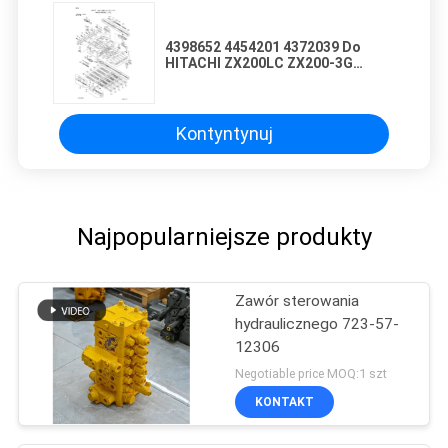
4398652 4454201 4372039 Do
HITACHI ZX200LC ZX200-3G
ZX225US ZX240-AMS Koparka
hydrauliczna Główny zawór
sterujący Maszyny budowlane
Części części wtórne Wysokiej
Kontyntynuj
jakości oryginał
Najpopularniejsze produkty
Zawór sterowania
hydraulicznego 723-57-
12306
Negotiable price MOQ:1 szt
KONTAKT