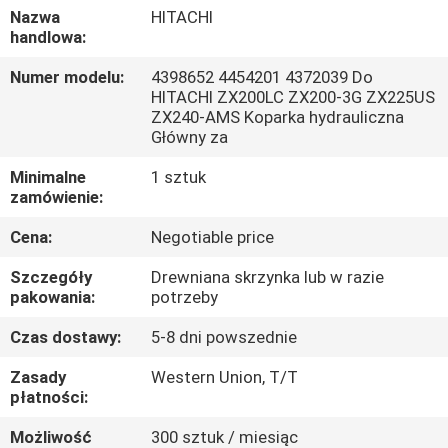
Nazwa
HITACHI
handlowa:
WYCIECZKA
PO
Numer modelu:
4398652 4454201 4372039 Do
HITACHI ZX200LC ZX200-3G ZX225US
FABRYCE
ZX240-AMS Koparka hydrauliczna
Główny za
KONTROLA
Minimalne
1 sztuk
zamówienie:
JAKOŚCI
Cena:
Negotiable price
SKONTAKTUJ
Szczegóły
Drewniana skrzynka lub w razie
pakowania:
potrzeby
SIĘ
Z
Czas dostawy:
5-8 dni powszednie
NAMI
Zasady
Western Union, T/T
płatności:
AKTUALNOŚCI
Możliwość
300 sztuk / miesiąc