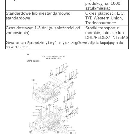
produkcyjna: 1000
sztuk/miesiąc
Standardowe lub niestandardowe:
Okres płatności: L/C,
standardowe
T/T, Western Union,
Tradeassurance
Czas dostawy: 1-3 dni (w zależności od
Środki transportu:
zamówienia)
morskie, lotnicze lub
DHL/FEDEX/TNT/EMS
Gwarancja:
Sprawdzimy i wyślemy szczegółowe zdjęcia kupującym do
potwierdzenia.