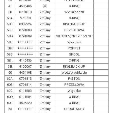
41
4506406
[3]
O-RING
58
0791818
Zmiany
Wyniki badań
58A.
971823
Zmiany
O-RING
58B.
0332924
Zmiany
RING;BACK-UP
58C.
0791808
Zmiany
PRZESŁOWA
58D.
0791809
Zmiany
SIEDZIEŃ;PRZYPRZENIE
58E.
+++++++
Zmiany
Włócznik
58F.
+++++++
Zmiany
POPPET
58G.
+++++++
Zmiany
SPOOL
58h.
4140436
Zmiany
O-RING
58I.
4105067
Zmiany
RING;BACK-UP
60
4454198
Zmiany
Wydział oddziału
60A.
0791813
Zmiany
PISTON
60B.
0791814
Zmiany
PRZESŁOWA
60C.
0111803
Zmiany
Wtyczka
60D.
0111804
Zmiany
O-RING
60E.
4506320
Zmiany
O-RING
63
+++++++
Zmiany
SPOOL ASSY