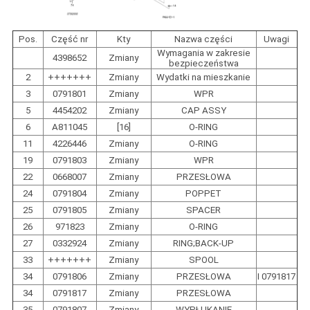
Pos.
Część nr
Kty
Nazwa części
Uwagi
Wymagania w zakresie
4398652
Zmiany
bezpieczeństwa
2
+++++++
Zmiany
Wydatki na mieszkanie
3
0791801
Zmiany
WPR
5
4454202
Zmiany
CAP ASSY
6
A811045
[16]
O-RING
11
4226446
Zmiany
O-RING
19
0791803
Zmiany
WPR
22
0668007
Zmiany
PRZESŁOWA
24
0791804
Zmiany
POPPET
25
0791805
Zmiany
SPACER
26
971823
Zmiany
O-RING
27
0332924
Zmiany
RING;BACK-UP
33
+++++++
Zmiany
SPOOL
34
0791806
Zmiany
PRZESŁOWA
I 0791817
34
0791817
Zmiany
PRZESŁOWA
35
0791807
Zmiany
WYPŁUKANIE