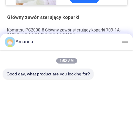
Główny zawór sterujący koparki
Komatsu PC2000-8 Główny zawór sterujący koparki 709-1A-
11300 709-1A-11400 709-1A-11100
Amanda
PC160LC-7 PC160-7 Wynęgarka z zawórami sterującymi
Komatsu, 723-57-16100 Główne części wykopalni
1:52 AM
VOE14541591 Główny zawór sterujący koparki dla Volvo
EC290B EC290C FC329C
Good day, what product are you looking for?
popularne kategorie
Wszystko
Pompa Hydrauliczna 
Główny Zawór 
Koparki
Sterujący Koparki
Napęd Końcowy 
Przekładnia 
Koparki
Obrotowa Koparki