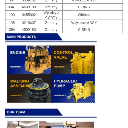
99
0309732
Zmiany
Wtykacz ASSY
99A.
4509180
Zmiany
O-RING
Wyroby z
100
0455002
Włókna
cytryny
105
0218607
Zmiany
Wtykacz ASSY
105A.
4509180
Zmiany
O-RING