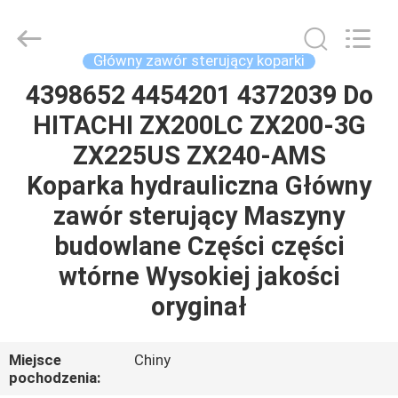
Tieqi
Construction
Machinery
Co.,
Ltd..
Główny zawór sterujący koparki
All
Rights
4398652 4454201 4372039 Do
DOM
Reserved.
HITACHI ZX200LC ZX200-3G
PRODUKTY
ZX225US ZX240-AMS
Koparka hydrauliczna Główny
FILMY
zawór sterujący Maszyny
budowlane Części części
POKAZ
wtórne Wysokiej jakości
VR
oryginał
O
Miejsce
Chiny
NAS
pochodzenia: