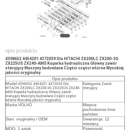
opis produktu
4398652 4454201 4372039 Dla HITACHI ZX200LC ZX200-3G
ZX225US ZX240-AMS Koparka hydrauliczna Główny zawór
sterujący Maszyny budowlane Części części wtórne Wysokiej
jakości oryginalny
Opis produktu
Model:
Kategoria:
4398652 4454201 4372039 Dla
Zawór
HITACHI ZX200LC ZX200-3G ZX225US ZX240-
sterujący
AMS Koparka hydrauliczna Główny zawór
sterujący Maszyny budowlane Części części
wtórne Wysokiej jakości oryginalny
Marka:VOLVO
Miejsce
pochodzenia:Inne
państwo
Stan: oryginalny i OEM
Gwarancja: 12
miesięcy
MOQ: 1 sztuk
Pojemność