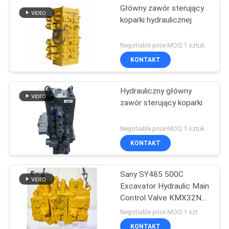
Główny zawór sterujący
koparki hydraulicznej
Negotiable price MOQ:1 sztuk
KONTAKT
Hydrauliczny główny
zawór sterujący koparki
Negotiable price MOQ:1 sztuk
KONTAKT
Sany SY485 500C
Excavator Hydraulic Main
Control Valve KMX32NA
High Quality
Negotiable price MOQ:1 szt
KONTAKT