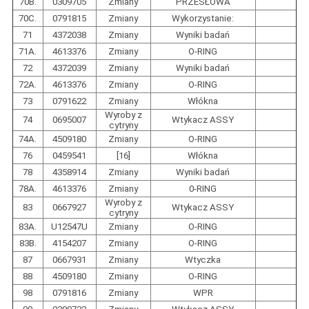
70B.
0309705
Zmiany
PRZESŁOWA
70C.
0791815
Zmiany
Wykorzystanie:
71
4372038
Zmiany
Wyniki badań
71A.
4613376
Zmiany
O-RING
72
4372039
Zmiany
Wyniki badań
72A.
4613376
Zmiany
O-RING
73
0791622
Zmiany
Włókna
Wyroby z
74
0695007
Wtykacz ASSY
cytryny
74A.
4509180
Zmiany
O-RING
76
0459541
[16]
Włókna
78
4358914
Zmiany
Wyniki badań
78A.
4613376
Zmiany
0-RING
Wyroby z
83
0667927
Wtykacz ASSY
cytryny
83A.
U12547U
Zmiany
O-RING
83B.
4154207
Zmiany
O-RING
87
0667931
Zmiany
Wtyczka
88
4509180
Zmiany
O-RING
98
0791816
Zmiany
WPR