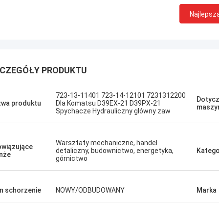
Najlepsz
CZEGÓŁY PRODUKTU
Erdenetumur Kampana
723-13-11401 723-14-12101 7231312200
Dotycz
Przyjemne zakupy
wa produktu
Dla Komatsu D39EX-21 D39PX-21
maszy
Spychacze Hydrauliczny główny zaw
Warsztaty mechaniczne, handel
wiązujące
detaliczny, budownictwo, energetyka,
Katego
nże
górnictwo
n schorzenie
NOWY/ODBUDOWANY
Marka