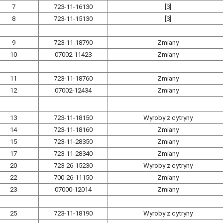
7
723-11-16130
[3]
8
723-11-15130
[3]
9
723-11-18790
Zmiany
10
07002-11423
Zmiany
11
723-11-18760
Zmiany
12
07002-12434
Zmiany
13
723-11-18150
Wyroby z cytryny
14
723-11-18160
Zmiany
15
723-11-28350
Zmiany
17
723-11-28340
Zmiany
20
723-26-15230
Wyroby z cytryny
22
700-26-11150
Zmiany
23
07000-12014
Zmiany
25
723-11-18190
Wyroby z cytryny