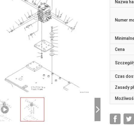
Nazwa ha
Numer m
Minimaln
Cena
Szczegół
Czas dos
Zasady p
Możliwoś