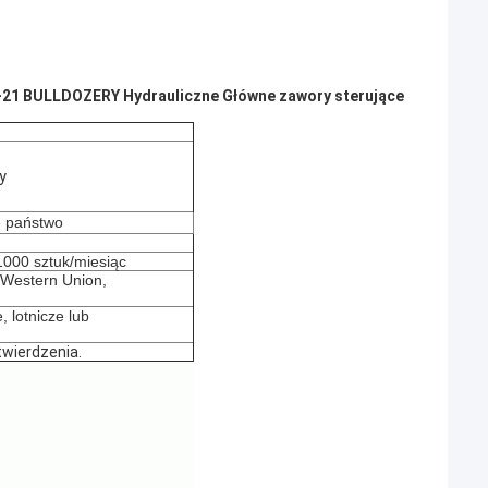
21 BULLDOZERY Hydrauliczne Główne zawory sterujące
y
e państwo
000 sztuk/miesiąc
, Western Union,
, lotnicze lub
wierdzenia.