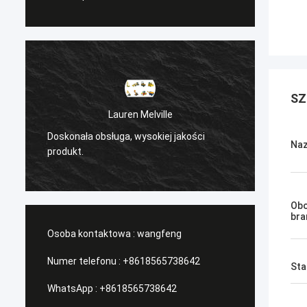
SZ
ren Melville
Sanёк Нижегородский
a, wysokiej jakości
/Serwis zarządzający, szybki ruch.
Naz
Obo
bra
Osoba kontaktowa :
wangfeng
Numer telefonu :
+8618565738642
Sta
WhatsApp :
+8618565738642