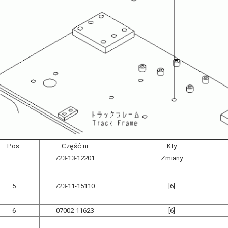
Pos.
Część nr
Kty
723-13-12201
Zmiany
5
723-11-15110
[6]
6
07002-11623
[6]