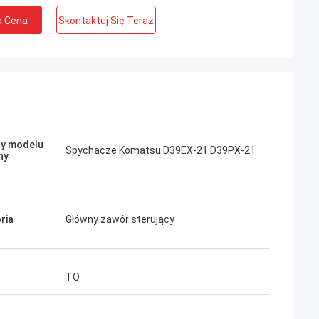
a Cena
Skontaktuj Się Teraz
Jose
Podoba mi się ta firma. Są profesjonalni i
przyjaźni. Doskonała obsługa i przyjazne
y modelu
Spychacze Komatsu D39EX-21 D39PX-21
ny
porady, szybka dostawa. Bardzo dobra
cena. Chcę ponownie zamówić, gdy będę
potrzebował.
ria
Główny zawór sterujący
TQ