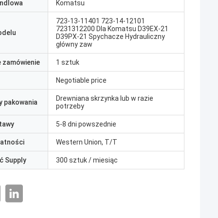
ndlowa
Komatsu
723-13-11401 723-14-12101
7231312200 Dla Komatsu D39EX-21
odelu
D39PX-21 Spychacze Hydrauliczny
główny zaw
e zamówienie
1 sztuk
Negotiable price
Drewniana skrzynka lub w razie
y pakowania
potrzeby
tawy
5-8 dni powszednie
łatności
Western Union, T/T
ć Supply
300 sztuk / miesiąc