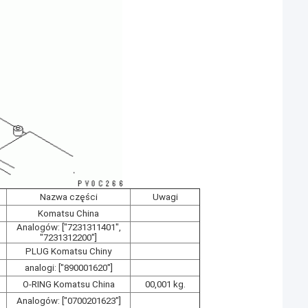
Nazwa części
Uwagi
Komatsu China
Analogów: ["7231311401",
"7231312200"]
PLUG Komatsu Chiny
analogi: ["890001620"]
O-RING Komatsu China
00,001 kg.
Analogów: ["0700201623"]