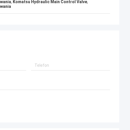
owania
,
Komatsu Hydraulic Main Control Valve
,
owania