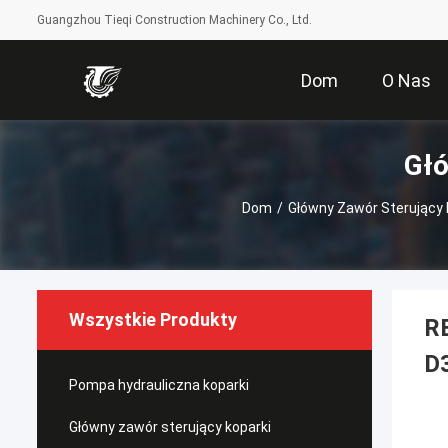
Guangzhou Tieqi Construction Machinery Co., Ltd.
Dom
O Nas
Głó
Dom
/
Główny Zawór Sterujący 
Wszystkie Produkty
RE
D
Pompa hydrauliczna koparki
Główny zawór sterujący koparki