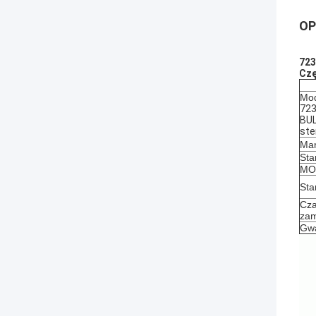
OP
723
Czę
Mod
723
BUL
ste
Mar
Sta
MOQ
Sta
Cza
zam
Gwa