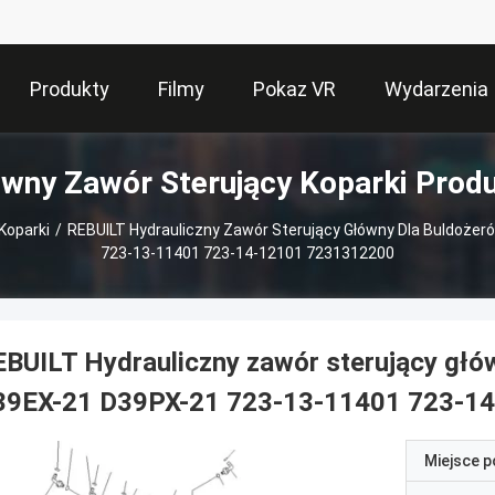
Produkty
Filmy
Pokaz VR
Wydarzenia
wny Zawór Sterujący Koparki Prod
Koparki
/
REBUILT Hydrauliczny Zawór Sterujący Główny Dla Buldoż
723-13-11401 723-14-12101 7231312200
BUILT Hydrauliczny zawór sterujący gł
39EX-21 D39PX-21 723-13-11401 723-1
Miejsce 