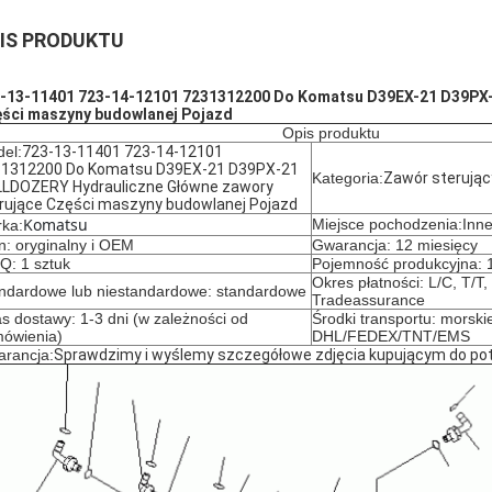
IS PRODUKTU
-13-11401 723-14-12101 7231312200 Do Komatsu D39EX-21 D39PX-
ści maszyny budowlanej Pojazd
Opis produktu
el:
723-13-11401 723-14-12101
1312200 Do Komatsu D39EX-21 D39PX-21
Kategoria:
Zawór sterując
LDOZERY Hydrauliczne Główne zawory
rujące Części maszyny budowlanej Pojazd
Komatsu
Miejsce pochodzenia:Inn
ka:
n: oryginalny i OEM
Gwarancja: 12 miesięcy
: 1 sztuk
Pojemność produkcyjna: 1
Okres płatności: L/C, T/T
ndardowe lub niestandardowe: standardowe
Tradeassurance
s dostawy: 1-3 dni (w zależności od
Środki transportu: morskie
ówienia)
DHL/FEDEX/TNT/EMS
rancja:
Sprawdzimy i wyślemy szczegółowe zdjęcia kupującym do pot