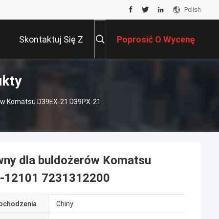
Polish
Skontaktuj Się Z
Poprosić O Wycenę
ukty
Nami
erów Komatsu D39EX-21 D39PX-21
ówny dla buldożerów Komatsu
4-12101 7231312200
pochodzenia
Chiny