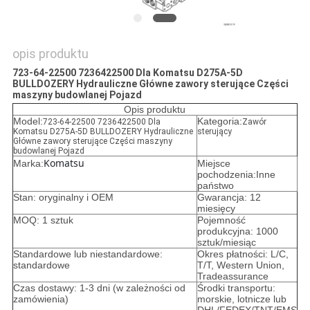
opis produktu
723-64-22500 7236422500 Dla Komatsu D275A-5D
BULLDOZERY Hydrauliczne Główne zawory sterujące Części
maszyny budowlanej Pojazd
Opis produktu
Model:
Kategoria:
723-64-22500 7236422500 Dla
Zawór
Komatsu D275A-5D BULLDOZERY Hydrauliczne
sterujący
Główne zawory sterujące Części maszyny
budowlanej Pojazd
Komatsu
Marka:
Miejsce
pochodzenia:Inne
państwo
Stan: oryginalny i OEM
Gwarancja: 12
miesięcy
MOQ: 1 sztuk
Pojemność
produkcyjna: 1000
sztuk/miesiąc
Standardowe lub niestandardowe:
Okres płatności: L/C,
standardowe
T/T, Western Union,
Tradeassurance
Czas dostawy: 1-3 dni (w zależności od
Środki transportu:
zamówienia)
morskie, lotnicze lub