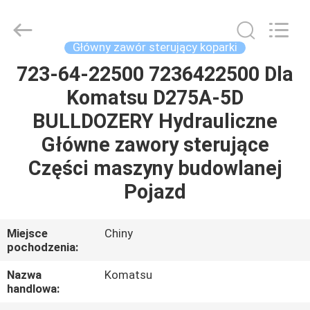
Tieqi
Construction
Machinery
Co.,
Ltd..
Główny zawór sterujący koparki
All
Rights
723-64-22500 7236422500 Dla
DOM
Reserved.
Komatsu D275A-5D
PRODUKTY
BULLDOZERY Hydrauliczne
Główne zawory sterujące
FILMY
Części maszyny budowlanej
Pojazd
POKAZ
VR
Miejsce
Chiny
pochodzenia:
O
Nazwa
Komatsu
handlowa:
NAS