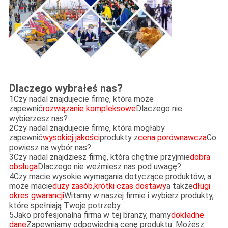
Dlaczego wybrałeś nas?
1Czy nadal znajdujecie firmę, która może
zapewnić
rozwiązanie kompleksowe
Dlaczego nie
wybierzesz nas?
2Czy nadal znajdujecie firmę, która mogłaby
zapewnić
wysokiej jakości
produkty z
cena porównawcza
Co
powiesz na wybór nas?
3Czy nadal znajdziesz firmę, która chętnie przyjmie
dobra
obsługa
Dlaczego nie weźmiesz nas pod uwagę?
4Czy macie wysokie wymagania dotyczące produktów, a
może macie
duży zasób
,
krótki czas dostawy
a także
długi
okres gwarancji
Witamy w naszej firmie i wybierz produkty,
które spełniają Twoje potrzeby.
5Jako profesjonalna firma w tej branży, mamy
dokładne
dane
Zapewniamy odpowiednią cenę produktu. Możesz