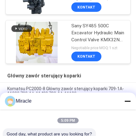
KONTAKT
Sany SY485 500C
Excavator Hydraulic Main
Control Valve KMX32NA
High Quality
Negotiable price MOQ:1 szt
KONTAKT
Główny zawór sterujący koparki
Komatsu PC2000-8 Główny zawór sterujący koparki 709-1A-
11300 709-1A-11400 709-1A-11100
Miracle
PC160LC-7 PC160-7 Wynęgarka z zawórami sterującymi
Komatsu, 723-57-16100 Główne części wykopalni
5:09 PM
VOE14541591 Główny zawór sterujący koparki dla Volvo
EC290B EC290C FC329C
Good day, what product are you looking for?