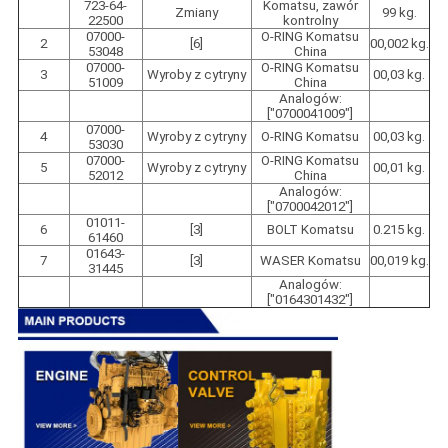
723-64-
Komatsu, zawór
Zmiany
99 kg.
22500
kontrolny
07000-
O-RING Komatsu
2
[6]
00,002 kg.
53048
China
07000-
O-RING Komatsu
3
Wyroby z cytryny
00,03 kg.
51009
China
Analogów:
["0700041009"]
07000-
4
Wyroby z cytryny
O-RING Komatsu
00,03 kg.
53030
07000-
O-RING Komatsu
5
Wyroby z cytryny
00,01 kg.
52012
China
Analogów:
["0700042012"]
01011-
6
[3]
BOLT Komatsu
0.215 kg.
61460
01643-
7
[3]
WASER Komatsu
00,019 kg.
31445
Analogów:
["0164301432"]