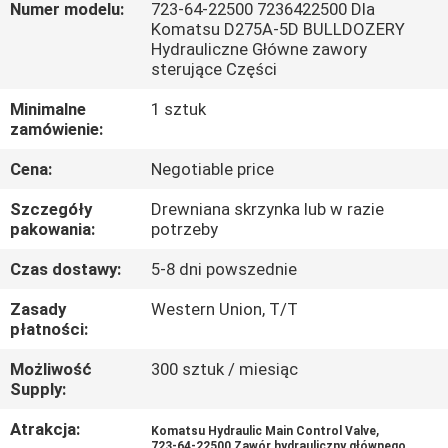
Numer modelu:
723-64-22500 7236422500 Dla
Komatsu D275A-5D BULLDOZERY
WYCIECZKA
Hydrauliczne Główne zawory
sterujące Części
PO
FABRYCE
Minimalne
1 sztuk
zamówienie:
Cena:
Negotiable price
KONTROLA
JAKOŚCI
Szczegóły
Drewniana skrzynka lub w razie
pakowania:
potrzeby
SKONTAKTUJ
Czas dostawy:
5-8 dni powszednie
SIĘ
Zasady
Western Union, T/T
płatności:
Z
Możliwość
300 sztuk / miesiąc
NAMI
Supply:
Atrakcja:
,
Komatsu Hydraulic Main Control Valve
AKTUALNOŚCI
723-64-22500 Zawór hydrauliczny głównego