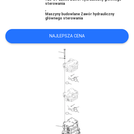
sterowania
,
WSZYSTKIE
Maszyny budowlane Zawór hydrauliczny
głównego sterowania
PRZYPADKI
NAJLEPSZA CENA
POPROSIĆ
O
WYCENĘ
SITEMAP
POLITYKA
PRYWATNOŚCI