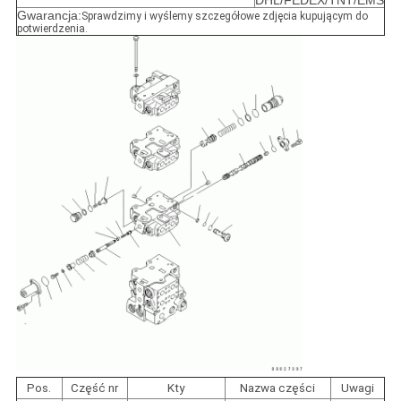
DHL/FEDEX/TNT/EMS
Gwarancja:
Sprawdzimy i wyślemy szczegółowe zdjęcia kupującym do
potwierdzenia.
Pos.
Część nr
Kty
Nazwa części
Uwagi