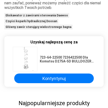
nam zaufać, ponieważ możemy znaleźć części dla niemal
wszystkich Twoich potrzeb.
Ekskawator z zawórami sterowania Daewoo
Części koparki hydraulicznej Doosan
Główny zawór sterujący wielostronnego bagna
Uzyskaj najlepszą cenę za
723-64-22500 7236422500 Dla
Komatsu D275A-5D BULLDOZERY
Hydrauliczne Główne zawory
sterujące Części maszyny
budowlanej Pojazd
Kontyntynuj
Najpopularniejsze produkty