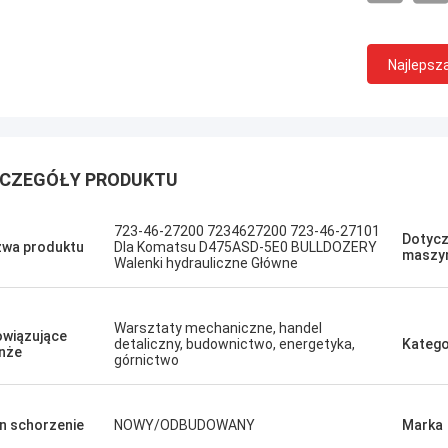
Najlepsz
CZEGÓŁY PRODUKTU
к Нижегородский
Erdenetumur Kampana
ający, szybki ruch.
Przyjemne zakupy
723-46-27200 7234627200 723-46-27101
Dotycz
wa produktu
Dla Komatsu D475ASD-5E0 BULLDOZERY
maszy
Walenki hydrauliczne Główne
Warsztaty mechaniczne, handel
wiązujące
detaliczny, budownictwo, energetyka,
Katego
nże
górnictwo
n schorzenie
NOWY/ODBUDOWANY
Marka