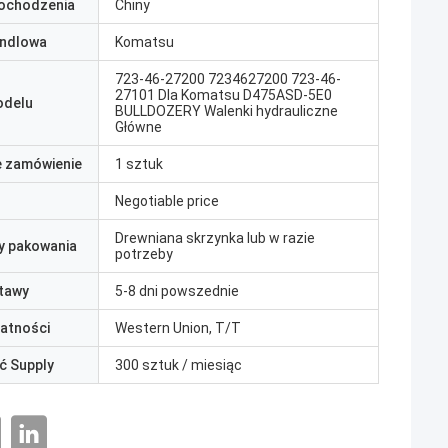
pochodzenia
Chiny
ndlowa
Komatsu
723-46-27200 7234627200 723-46-
27101 Dla Komatsu D475ASD-5E0
odelu
BULLDOZERY Walenki hydrauliczne
Główne
e zamówienie
1 sztuk
Negotiable price
Drewniana skrzynka lub w razie
y pakowania
potrzeby
tawy
5-8 dni powszednie
łatności
Western Union, T/T
ć Supply
300 sztuk / miesiąc