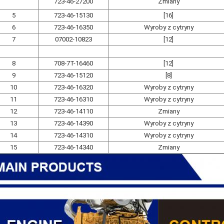
723-46-27200
Zmiany
5
723-46-15130
[16]
6
723-46-16350
Wyroby z cytryny
7
07002-10823
[12]
8
708-7T-16460
[12]
9
723-46-15120
[8]
10
723-46-16320
Wyroby z cytryny
11
723-46-16310
Wyroby z cytryny
12
723-46-14110
Zmiany
13
723-46-14390
Wyroby z cytryny
14
723-46-14310
Wyroby z cytryny
15
723-46-14340
Zmiany