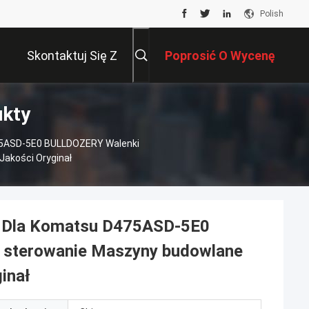
Polish
Skontaktuj Się Z
Poprosić O Wycenę
ukty
Nami
75ASD-5E0 BULLDOZERY Walenki
Jakości Oryginał
 Dla Komatsu D475ASD-5E0
 sterowanie Maszyny budowlane
inał