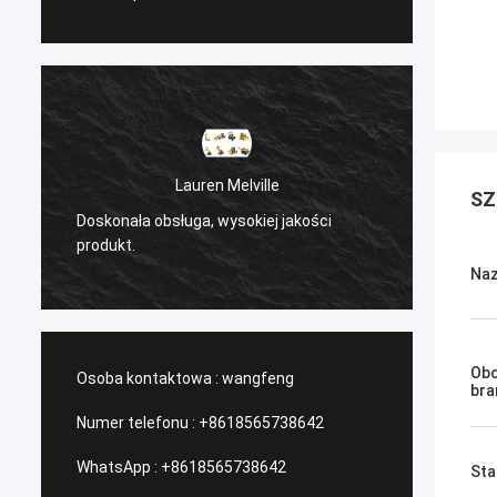
Lauren Melville
SZ
Sanё
Doskonała obsługa, wysokiej jakości
/Serwis zarządz
produkt.
Naz
Obo
Osoba kontaktowa :
wangfeng
bra
Numer telefonu :
+8618565738642
WhatsApp :
+8618565738642
Sta