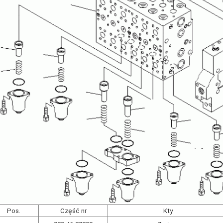
Pos.
Część nr
Kty