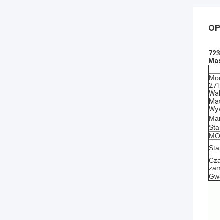
OP
723
Mas
Mod
271
Wal
Mas
Wys
Mar
Sta
MOQ
Sta
Cza
zam
Gwa