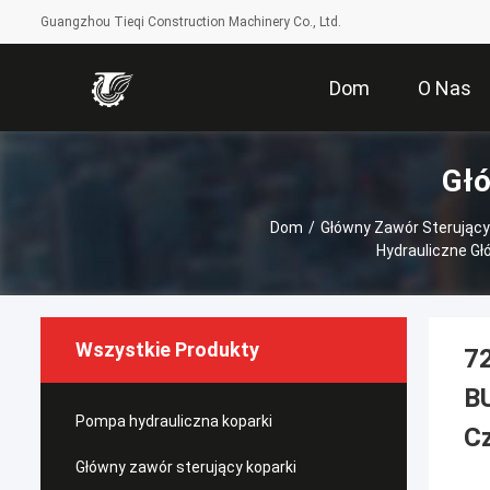
Guangzhou Tieqi Construction Machinery Co., Ltd.
Dom
O Nas
Głó
Dom
/
Główny Zawór Sterujący
Hydrauliczne Gł
Wszystkie Produkty
7
B
Pompa hydrauliczna koparki
Cz
Główny zawór sterujący koparki