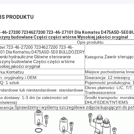
IS PRODUKTU
-46-27200 7234627200 723-46-27101 Dla Komatsu D475ASD-5E0 BU
zyny budowlane Części części wtórne Wysokiej jakości oryginał
Opis produktu
el:
723-46-27200 7234627200 723-46-
01 Dla Komatsu D475ASD-5E0 BULLDOZERY
enki hydrauliczne Główne sterowanie
Kategoria:
Zawór sterując
zyny budowlane Części części wtórne
okiej jakości oryginał
Komatsu
Miejsce pochodzenia:Inn
ka:
n: oryginalny i OEM
Gwarancja: 12 miesięcy
: 1 sztuk
Pojemność produkcyjna: 1
Okres płatności: L/C, T/T
ndardowe lub niestandardowe: standardowe
Tradeassurance
s dostawy: 1-3 dni (w zależności od
Środki transportu: morskie
ówienia)
DHL/FEDEX/TNT/EMS
rancja:
Sprawdzimy i wyślemy szczegółowe zdjęcia kupującym do pot