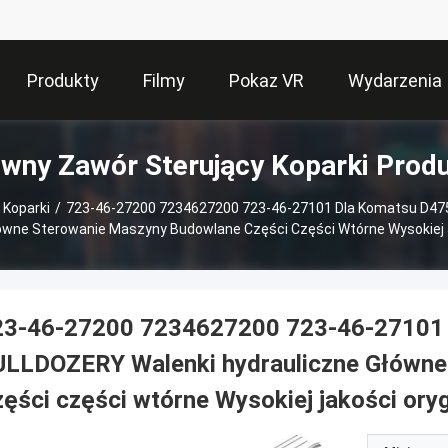
Produkty
Filmy
Pokaz VR
Wydarzenia
wny Zawór Sterujący Koparki Prod
 Koparki
/
723-46-27200 7234627200 723-46-27101 Dla Komatsu D4
ówne Sterowanie Maszyny Budowlane Części Części Wtórne Wysokiej 
23-46-27200 7234627200 723-46-27101
ULLDOZERY Walenki hydrauliczne Główne
ęści części wtórne Wysokiej jakości oryg