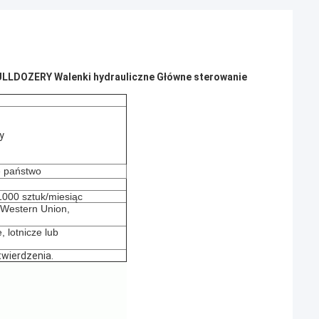
LLDOZERY Walenki hydrauliczne Główne sterowanie
y
e państwo
000 sztuk/miesiąc
, Western Union,
, lotnicze lub
wierdzenia.