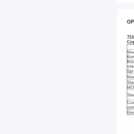
OP
723
Czę
Mod
Kom
BUL
ste
Spr
Mar
Sta
MOQ
Sta
Cza
zam
Gwa