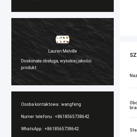
Lauren Melville
SZ
Doskonała obsługa, wysokiej jakości
/Serwi
produkt.
Naz
Obo
Osoba kontaktowa :
wangfeng
bra
Numer telefonu :
+8618565738642
WhatsApp :
+8618565738642
Sta