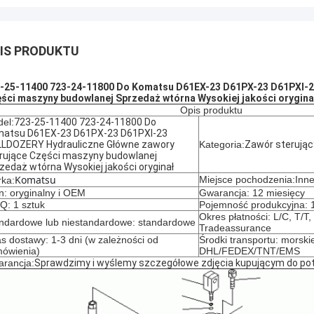
IS PRODUKTU
-25-11400 723-24-11800 Do Komatsu D61EX-23 D61PX-23 D61PXI-2
ści maszyny budowlanej Sprzedaż wtórna Wysokiej jakości orygina
Opis produktu
el:
723-25-11400 723-24-11800 Do
atsu D61EX-23 D61PX-23 D61PXI-23
LDOZERY Hydrauliczne Główne zawory
Kategoria:
Zawór sterując
rujące Części maszyny budowlanej
zedaż wtórna Wysokiej jakości oryginał
Komatsu
Miejsce pochodzenia:Inn
ka:
n: oryginalny i OEM
Gwarancja: 12 miesięcy
: 1 sztuk
Pojemność produkcyjna: 1
Okres płatności: L/C, T/T
ndardowe lub niestandardowe: standardowe
Tradeassurance
s dostawy: 1-3 dni (w zależności od
Środki transportu: morskie
ówienia)
DHL/FEDEX/TNT/EMS
rancja:
Sprawdzimy i wyślemy szczegółowe zdjęcia kupującym do pot