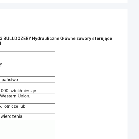
3 BULLDOZERY Hydrauliczne Główne zawory sterujące
ł
y
e państwo
000 sztuk/miesiąc
, Western Union,
, lotnicze lub
wierdzenia.