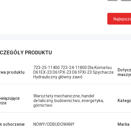
Najlepsz
CZEGÓŁY PRODUKTU
Sanёк Нижегородский
Erdenetumur 
s zarządzający, szybki ruch.
Przyjemne zakupy
723-25-11400 723-24-11800 Dla Komatsu
Dotycz
wa produktu
D61EX-23 D61PX-23 D61PXI-23 Spychacze
maszy
Hydrauliczny główny zawó
Warsztaty mechaniczne, handel
wiązujące
detaliczny, budownictwo, energetyka,
Katego
nże
górnictwo
n schorzenie
NOWY/ODBUDOWANY
Marka