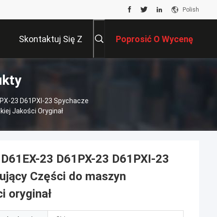
Polish
Skontaktuj Się Z
Poprosić O Wycenę
ukty
Nami
1PX-23 D61PXI-23 Spychacze
ej Jakości Oryginał
 D61EX-23 D61PX-23 D61PXI-23
rujący Części do maszyn
i oryginał