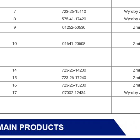
7
723-26-15110
Wyroby z
8
575-41-17420
Wyroby z
9
01252-60630
Zmi
10
01641-20608
Zmi
14
723-26-14230
Zmi
15
723-26-17240
Zmi
16
723-26-15230
Zmi
17
07002-12434
Wyroby z