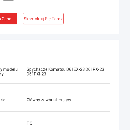
a Cena
Skontaktuj Się Teraz
Jose
Podoba mi się ta firma. Są profesjonalni i
Kampana
przyjaźni. Doskonała obsługa i przyjazne
porady, szybka dostawa. Bardzo dobra
y modelu
Spychacze Komatsu D61EX-23 D61PX-23
cena. Chcę ponownie zamówić, gdy będę
ny
D61PXI-23
potrzebował.
ria
Główny zawór sterujący
TQ