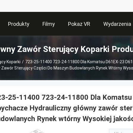
Produkty
Filmy
Pokaz VR
Wydarzenia
wny Zawór Sterujący Koparki Prod
ący Koparki
/
723-25-11400 723-24-11800 Dla Komatsu D61EX-23 D6
y Zawór Sterujący Części Do Maszyn Budowlanych Rynek Wtórny Wysoki
23-25-11400 723-24-11800 Dla Komatsu
ychacze Hydrauliczny główny zawór ste
dowlanych Rynek wtórny Wysokiej jakośc