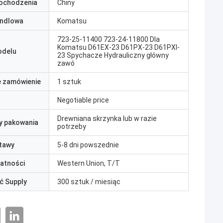
pochodzenia
Chiny
ndlowa
Komatsu
723-25-11400 723-24-11800 Dla
Komatsu D61EX-23 D61PX-23 D61PXI-
odelu
23 Spychacze Hydrauliczny główny
zawó
e zamówienie
1 sztuk
Negotiable price
Drewniana skrzynka lub w razie
y pakowania
potrzeby
tawy
5-8 dni powszednie
łatności
Western Union, T/T
ć Supply
300 sztuk / miesiąc