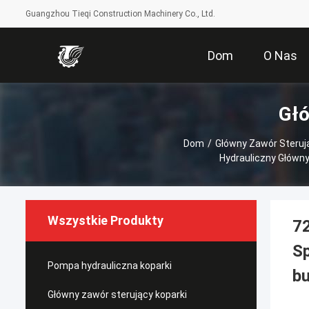
Guangzhou Tieqi Construction Machinery Co., Ltd.
Dom
O Nas
Głó
Dom
/
Główny Zawór Steruj
Hydrauliczny Główn
Wszystkie Produkty
7
Sp
Pompa hydrauliczna koparki
bu
Główny zawór sterujący koparki