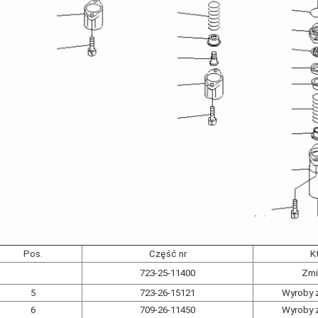
Pos.
Część nr
K
723-25-11400
Zmi
5
723-26-15121
Wyroby z
6
709-26-11450
Wyroby z