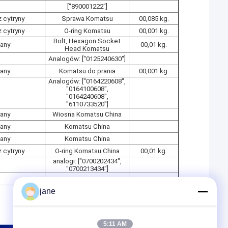
["890001222"]
 cytryny
Sprawa Komatsu
00,085 kg.
 cytryny
O-ring Komatsu
00,001 kg.
Bolt, Hexagon Socket
any
00,01 kg.
Head Komatsu
Analogów: ["0125240630"]
any
Komatsu do prania
00,001 kg.
Analogów: ["0164220608",
"0164100608",
"0164240608",
"6110733520"]
any
Wiosna Komatsu China
any
Komatsu China
any
Komatsu China
 cytryny
O-ring Komatsu China
00,01 kg.
analogi: ["0700202434",
"0700213434"]
jane
5:11 AM