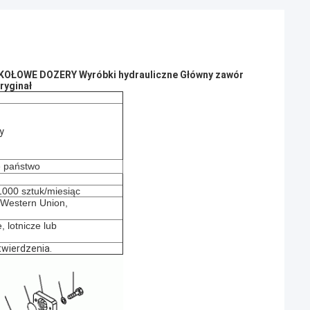
KOŁOWE DOZERY Wyróbki hydrauliczne Główny zawór
ryginał
y
e państwo
000 sztuk/miesiąc
, Western Union,
, lotnicze lub
wierdzenia.