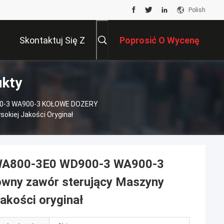
Polish
Skontaktuj Się Z
Poprosić O Wycenę
ukty
Nami
00-3 WA900-3 KOŁOWE DOZERY
okiej Jakości Oryginał
 WA800-3E0 WD900-3 WA900-3
wny zawór sterujący Maszyny
akości oryginał