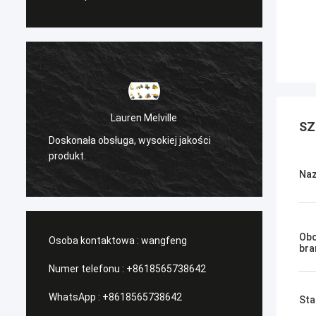
Lauren Melville
SZ
Doskonała obsługa, wysokiej jakości
/Serwi
produkt.
Naz
Obo
Osoba kontaktowa :
wangfeng
bra
Numer telefonu :
+8618565738642
WhatsApp :
+8618565738642
Sta