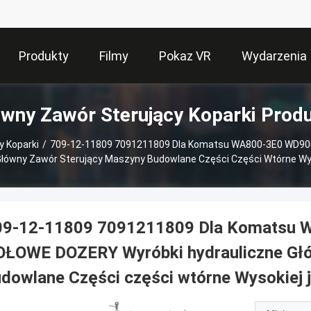
Produkty
Filmy
Pokaz VR
Wydarzenia
wny Zawór Sterujący Koparki Prod
y Koparki
/
709-12-11809 7091211809 Dla Komatsu WA800-3E0 WD9
Główny Zawór Sterujący Maszyny Budowlane Części Części Wtórne Wys
09-12-11809 7091211809 Dla Komatsu
OŁOWE DOZERY Wyróbki hydrauliczne Głó
dowlane Części części wtórne Wysokiej j