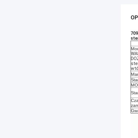
OP
709
ste
Mod
WA
DOZ
ste
wtó
Mar
Sta
MOQ
Sta
Cza
zam
Gwa