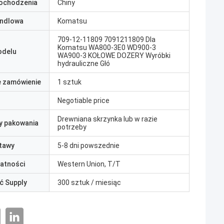
pochodzenia
Chiny
ndlowa
Komatsu
709-12-11809 7091211809 Dla
Komatsu WA800-3E0 WD900-3
odelu
WA900-3 KOŁOWE DOZERY Wyróbki
hydrauliczne Głó
e zamówienie
1 sztuk
Negotiable price
Drewniana skrzynka lub w razie
y pakowania
potrzeby
tawy
5-8 dni powszednie
łatności
Western Union, T/T
ć Supply
300 sztuk / miesiąc