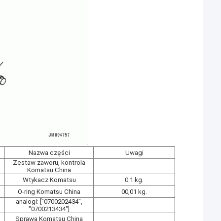
Nazwa części
Uwagi
Zestaw zaworu, kontrola
Komatsu China
Wtykacz Komatsu
0.1 kg.
O-ring Komatsu China
00,01 kg.
analogi: ["0700202434",
"0700213434"]
Sprawa Komatsu China