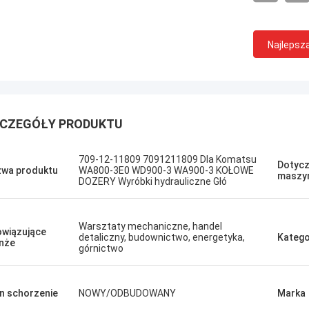
Najlepsz
CZEGÓŁY PRODUKTU
Sanёк Нижегородский
Erdenetumur 
s zarządzający, szybki ruch.
Przyjemne zakupy
709-12-11809 7091211809 Dla Komatsu
Dotycz
wa produktu
WA800-3E0 WD900-3 WA900-3 KOŁOWE
maszy
DOZERY Wyróbki hydrauliczne Głó
Warsztaty mechaniczne, handel
wiązujące
detaliczny, budownictwo, energetyka,
Katego
nże
górnictwo
n schorzenie
NOWY/ODBUDOWANY
Marka