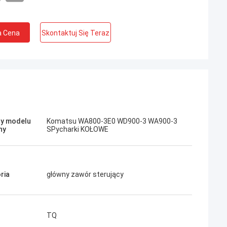
a Cena
Skontaktuj Się Teraz
Jose
Podoba mi się ta firma. Są profesjonalni i
Kampana
przyjaźni. Doskonała obsługa i przyjazne
porady, szybka dostawa. Bardzo dobra
y modelu
Komatsu WA800-3E0 WD900-3 WA900-3
cena. Chcę ponownie zamówić, gdy będę
ny
SPycharki KOŁOWE
potrzebował.
ria
główny zawór sterujący
TQ