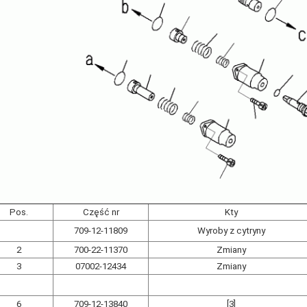
Pos.
Część nr
Kty
709-12-11809
Wyroby z cytryny
2
700-22-11370
Zmiany
3
07002-12434
Zmiany
6
709-12-13840
[3]