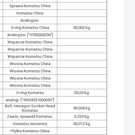
Sprawa Komatsu China
Komatsu China
Analogów:
O-ring Komatsu China
00,002 kg.
Analogów: ["0700204234"]
Wsparcie Komatsu China
Wsparcie Komatsu China
Wsparcie Komatsu China
Wiosna Komatsu China
Wiosna Komatsu China
Wiosna Komatsu China
Wiosna Komatsu China
O-ring Komatsu
00,03 kg.
analogi: ["YM24321000650"]
Bolt, Hexagon Socket Head
00,034 kg.
Komatsu
Zawór, sprawdź Komatsu.
0.223 kg.
Komatsu wiosenny
00,012 kg.
Płytka Komatsu China