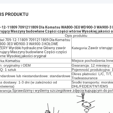
IS PRODUKTU
-12-11809 7091211809 Dla Komatsu WA800-3E0 WD900-3 WA900-3 
rujący Maszyny budowlane Części części wtórne Wysokiej jakości o
Opis produktu
el:
709-12-11809 7091211809 Dla Komatsu
800-3E0 WD900-3 WA900-3 KOŁOWE
ERY Wyróbki hydrauliczne Główny zawór
Kategoria:
Zawór sterując
rujący Maszyny budowlane Części części
rne Wysokiej jakości oryginał
Komatsu
Miejsce pochodzenia:Inn
ka:
n: oryginalny i OEM
Gwarancja: 12 miesięcy
: 1 sztuk
Pojemność produkcyjna: 1
Okres płatności: L/C, T/T
ndardowe lub niestandardowe: standardowe
Tradeassurance
s dostawy: 1-3 dni (w zależności od
Środki transportu: morskie
ówienia)
DHL/FEDEX/TNT/EMS
rancja:
Sprawdzimy i wyślemy szczegółowe zdjęcia kupującym do pot