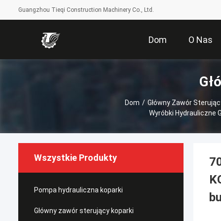
Guangzhou Tieqi Construction Machinery Co., Ltd.
Dom
O Nas
Głó
Dom
/
Główny Zawór Sterując
Wyróbki Hydrauliczne 
Wszystkie Produkty
7
K
Pompa hydrauliczna koparki
bu
Główny zawór sterujący koparki