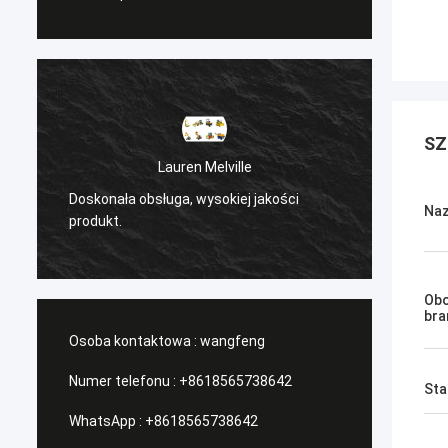
SZ
elville
Sanёк Нижегородский
sokiej jakości
/Serwis zarządzający, szybki ruch.
Naz
Obo
bra
Osoba kontaktowa :
wangfeng
Numer telefonu :
+8618565738642
Sta
WhatsApp :
+8618565738642