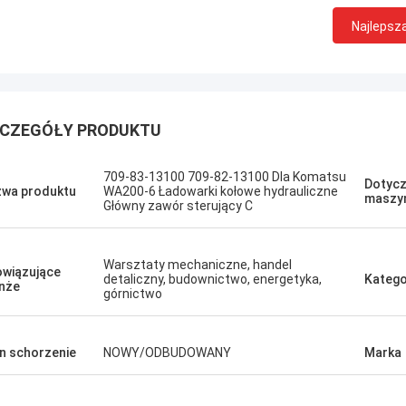
Najlepsz
CZEGÓŁY PRODUKTU
Podob
Erdenetumur Kampana
709-83-13100 709-82-13100 Dla Komatsu
przyj
Dotycz
Przyjemne zakupy
wa produktu
WA200-6 Ładowarki kołowe hydrauliczne
maszy
pora
Główny zawór sterujący C
cena
potr
Warsztaty mechaniczne, handel
wiązujące
detaliczny, budownictwo, energetyka,
Katego
nże
górnictwo
n schorzenie
NOWY/ODBUDOWANY
Marka