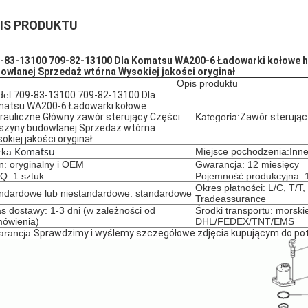
IS PRODUKTU
-83-13100 709-82-13100 Dla Komatsu WA200-6 Ładowarki kołowe h
owlanej Sprzedaż wtórna Wysokiej jakości oryginał
Opis produktu
el:
709-83-13100 709-82-13100 Dla
atsu WA200-6 Ładowarki kołowe
rauliczne Główny zawór sterujący Części
Kategoria:
Zawór sterując
zyny budowlanej Sprzedaż wtórna
okiej jakości oryginał
Komatsu
Miejsce pochodzenia:Inn
ka:
n: oryginalny i OEM
Gwarancja: 12 miesięcy
: 1 sztuk
Pojemność produkcyjna: 1
Okres płatności: L/C, T/T
ndardowe lub niestandardowe: standardowe
Tradeassurance
s dostawy: 1-3 dni (w zależności od
Środki transportu: morskie
ówienia)
DHL/FEDEX/TNT/EMS
rancja:
Sprawdzimy i wyślemy szczegółowe zdjęcia kupującym do pot