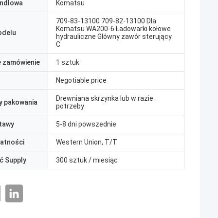
ndlowa
Komatsu
709-83-13100 709-82-13100 Dla
Komatsu WA200-6 Ładowarki kołowe
odelu
hydrauliczne Główny zawór sterujący
C
e zamówienie
1 sztuk
Negotiable price
Drewniana skrzynka lub w razie
y pakowania
potrzeby
tawy
5-8 dni powszednie
łatności
Western Union, T/T
ć Supply
300 sztuk / miesiąc