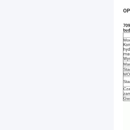
OP
709
bud
Mod
Kom
hyd
mas
Wys
Mar
Sta
MOQ
Sta
Cza
zam
Gwa