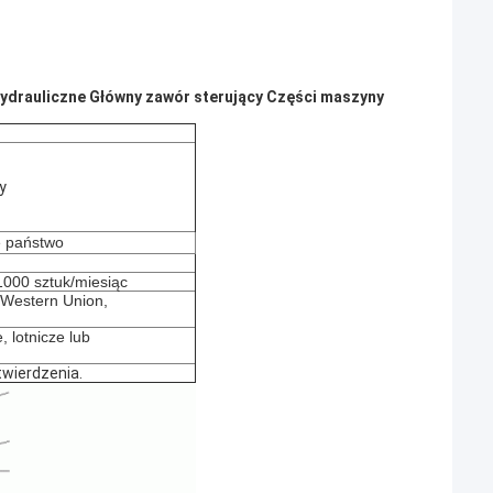
ydrauliczne Główny zawór sterujący Części maszyny
y
e państwo
000 sztuk/miesiąc
, Western Union,
, lotnicze lub
wierdzenia.