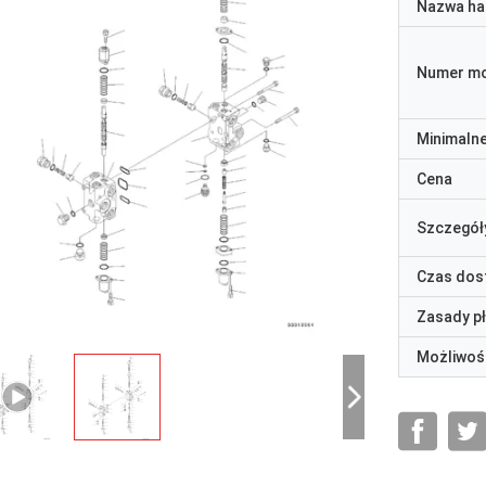
Nazwa ha
Numer m
Minimaln
Cena
Szczegół
Czas dos
Zasady p
Możliwoś