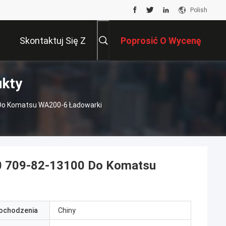
Polish
Skontaktuj Się Z
Poprosić O Wycenę
ukty
Nami
Do Komatsu WA200-6 Ładowarki
0 709-82-13100 Do Komatsu
pochodzenia
Chiny