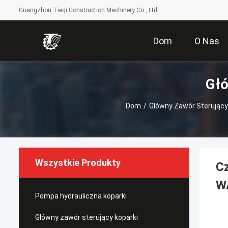
Guangzhou Tieqi Construction Machinery Co., Ltd.
Dom
O Nas
Głó
Dom
/
Główny Zawór Sterujący
Wszystkie Produkty
C
W
Pompa hydrauliczna koparki
Główny zawór sterujący koparki