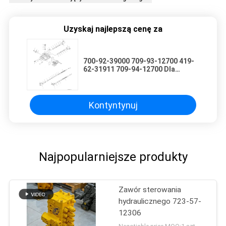
Uzyskaj najlepszą cenę za
700-92-39000 709-93-12700 419-
62-31911 709-94-12700 Dla
Komatsu WA320-6 WA320-5L
ŁADOWARKI KOŁOWE Hydrauliczny
główny zawór sterujący Części do
maszyn budowlanych Rynek
Kontyntynuj
wtórny Wysokiej jakości oryginał
Najpopularniejsze produkty
Zawór sterowania
hydraulicznego 723-57-
12306