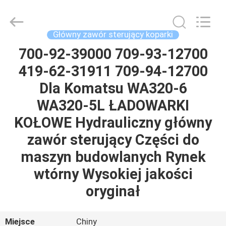
Tieqi
Construction
Machinery
Co.,
Ltd..
Główny zawór sterujący koparki
All
Rights
700-92-39000 709-93-12700
DOM
Reserved.
419-62-31911 709-94-12700
PRODUKTY
Dla Komatsu WA320-6
WA320-5L ŁADOWARKI
FILMY
KOŁOWE Hydrauliczny główny
zawór sterujący Części do
POKAZ
maszyn budowlanych Rynek
VR
wtórny Wysokiej jakości
oryginał
O
NAS
Miejsce
Chiny