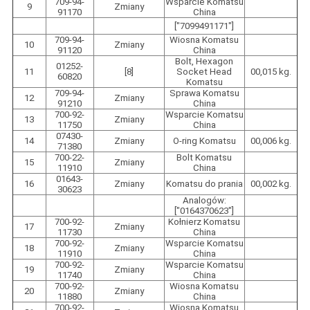
709-94-
Wsparcie Komatsu
9
Zmiany
91170
China
["7099491171"]
709-94-
Wiosna Komatsu
10
Zmiany
91120
China
Bolt, Hexagon
01252-
11
[8]
Socket Head
00,015 kg.
60820
Komatsu
709-94-
Sprawa Komatsu
12
Zmiany
91210
China
700-92-
Wsparcie Komatsu
13
Zmiany
11750
China
07430-
14
Zmiany
O-ring Komatsu
00,006 kg.
71380
700-22-
Bolt Komatsu
15
Zmiany
11910
China
01643-
16
Zmiany
Komatsu do prania
00,002 kg.
30623
Analogów:
["0164370623"]
700-92-
Kołnierz Komatsu
17
Zmiany
11730
China
700-92-
Wsparcie Komatsu
18
Zmiany
11910
China
700-92-
Wsparcie Komatsu
19
Zmiany
11740
China
700-92-
Wiosna Komatsu
20
Zmiany
11880
China
700-92-
Wiosna Komatsu