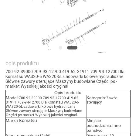
opis produktu
700-92-39000 709-93-12700 419-62-31911 709-94-12700 Dla
Komatsu WA320-6 WA320-5L Ładowarki kołowe hydrauliczne
Główne zawory sterujące Maszyny budowlane Części po-
market Wysokiej jakości oryginał
Opis produktu
Model:
Kategoria:
700-92-39000 709-93-12700 419-62-
Zawór
31911 709-94-12700 Dla Komatsu WA320-6
sterujący
WA320-5L Ładowarki kołowe hydrauliczne
Główne zawory sterujące Maszyny budowlane
Części po-market Wysokiej jakości oryginał
Komatsu
Marka:
Miejsce
pochodzenia:Inne
państwo
Stan: oryginalny i OEM
Gwarancja: 12