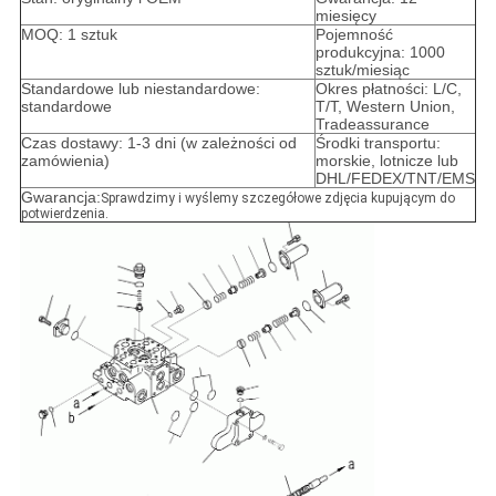
miesięcy
MOQ: 1 sztuk
Pojemność
produkcyjna: 1000
sztuk/miesiąc
Standardowe lub niestandardowe:
Okres płatności: L/C,
standardowe
T/T, Western Union,
Tradeassurance
Czas dostawy: 1-3 dni (w zależności od
Środki transportu:
zamówienia)
morskie, lotnicze lub
DHL/FEDEX/TNT/EMS
Gwarancja:
Sprawdzimy i wyślemy szczegółowe zdjęcia kupującym do
potwierdzenia.