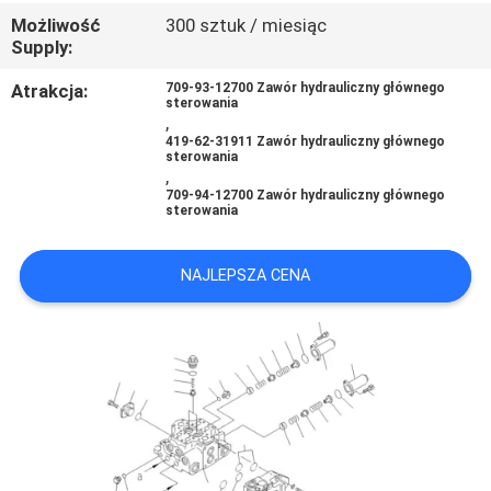
Możliwość
300 sztuk / miesiąc
Supply:
WSZYSTKIE
Atrakcja:
709-93-12700 Zawór hydrauliczny głównego
PRZYPADKI
sterowania
,
419-62-31911 Zawór hydrauliczny głównego
sterowania
POPROSIĆ
,
709-94-12700 Zawór hydrauliczny głównego
O
sterowania
WYCENĘ
NAJLEPSZA CENA
SITEMAP
POLITYKA
PRYWATNOŚCI