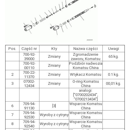
Pos.
Część nr
Kty
Nazwa części
Uwagi
700-92-
Zgromadzenie
Zmiany
65 kg.
39000
zaworu, Komatsu
700-92-
Podzbiór nadwozia
Zmiany
00110
Komatsu China
700-22-
2
Zmiany
Wtykacz Komatsu
0.1 kg.
11370
07002-
O-ring Komatsu
3
Zmiany
00,01 kg.
12434
China
analogi:
["0700202434",
"0700213434"]
709-94-
Wsparcie Komatsu
6
[3]
91130
China
709-94-
Wsparcie Komatsu
7
Wyroby z cytryny
92530
China
709-94-
Wsparcie Komatsu
8
Wyroby z cytryny
92540
China