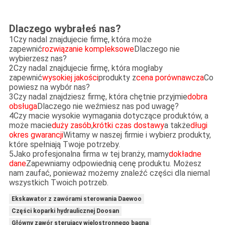
Dlaczego wybrałeś nas?
1Czy nadal znajdujecie firmę, która może
zapewnić
rozwiązanie kompleksowe
Dlaczego nie
wybierzesz nas?
2Czy nadal znajdujecie firmę, która mogłaby
zapewnić
wysokiej jakości
produkty z
cena porównawcza
Co
powiesz na wybór nas?
3Czy nadal znajdziesz firmę, która chętnie przyjmie
dobra
obsługa
Dlaczego nie weźmiesz nas pod uwagę?
4Czy macie wysokie wymagania dotyczące produktów, a
może macie
duży zasób
,
krótki czas dostawy
a także
długi
okres gwarancji
Witamy w naszej firmie i wybierz produkty,
które spełniają Twoje potrzeby.
5Jako profesjonalna firma w tej branży, mamy
dokładne
dane
Zapewniamy odpowiednią cenę produktu. Możesz
nam zaufać, ponieważ możemy znaleźć części dla niemal
wszystkich Twoich potrzeb.
Ekskawator z zawórami sterowania Daewoo
Części koparki hydraulicznej Doosan
Główny zawór sterujący wielostronnego bagna