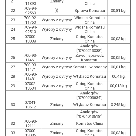
21
Zmiany
11890
China
709-94-
22
[3]
Sprawa Komatsu
00,81 kg.
92560
700-92-
Wiosna Komatsu
23
Wyroby z cytryny
11760
China
709-94-
Wiosna Komatsu
24
Wyroby z cytryny
92510
China
07000-
O-ring Komatsu
25
Zmiany
00,03 kg.
13038
China
Analogów:
["0700213038"]
700-93-
Zawór, sprawdź
26
Wyroby z cytryny
00,05 kg.
11461
Komatsu.
700-93-
27
Wyroby z cytryny
Komatsu wiosenny
00,01 kg.
11471
700-93-
28
Wyroby z cytryny
Wtykacz Komatsu
00,4 kg.
11481
07002-
O-ring Komatsu
29
Wyroby z cytryny
00,013 kg.
13634
China
Analogów:
["0700203634"]
07041-
30
Zmiany
Wtykacz Komatsu
0.245 kg.
13612
Analogów:
["0704013618"]
700-93-
32
Zmiany
Komatsu China
12111
07000-
O-ring Komatsu
33
Zmiany
00,03 kg.
13035
China