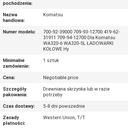
pochodzenia:
WYCIECZKA
Nazwa
Komatsu
handlowa:
PO
FABRYCE
Numer modelu:
700-92-39000 709-93-12700 419-62-
31911 709-94-12700 Dla Komatsu
WA320-6 WA320-5L ŁADOWARKI
KONTROLA
KOŁOWE Hy
JAKOŚCI
Minimalne
1 sztuk
zamówienie:
SKONTAKTUJ
Cena:
Negotiable price
SIĘ
Szczegóły
Drewniana skrzynka lub w razie
pakowania:
potrzeby
Z
NAMI
Czas dostawy:
5-8 dni powszednie
Zasady
Western Union, T/T
płatności:
AKTUALNOŚCI