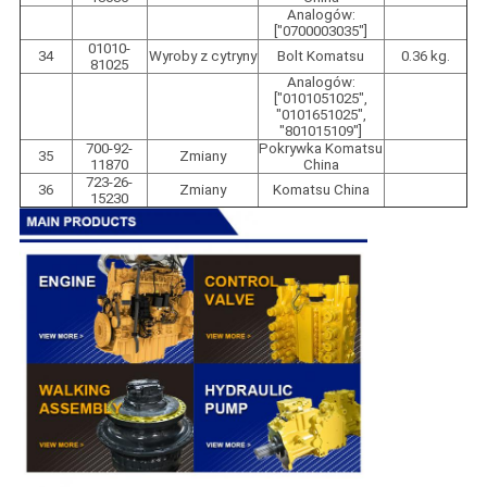
Analogów:
["0700003035"]
01010-
34
Wyroby z cytryny
Bolt Komatsu
0.36 kg.
81025
Analogów:
["0101051025",
"0101651025",
"801015109"]
700-92-
Pokrywka Komatsu
35
Zmiany
11870
China
723-26-
36
Zmiany
Komatsu China
15230