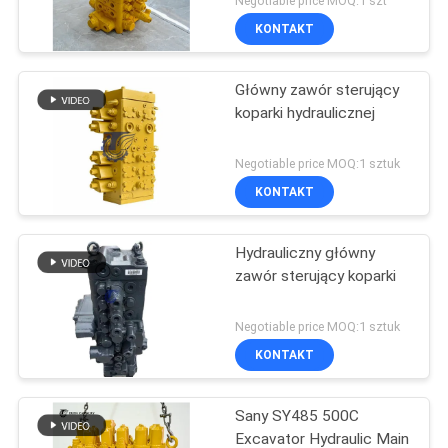
Negotiable price MOQ:1 szt
KONTAKT
Główny zawór sterujący
koparki hydraulicznej
Negotiable price MOQ:1 sztuk
KONTAKT
Hydrauliczny główny
zawór sterujący koparki
Negotiable price MOQ:1 sztuk
KONTAKT
Sany SY485 500C
Excavator Hydraulic Main