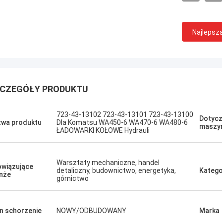
Najlepsz
CZEGÓŁY PRODUKTU
Sanёк Нижегородский
Erdenetumur 
s zarządzający, szybki ruch.
Przyjemne zakupy
723-43-13102 723-43-13101 723-43-13100
Dotycz
wa produktu
Dla Komatsu WA450-6 WA470-6 WA480-6
maszy
ŁADOWARKI KOŁOWE Hydrauli
Warsztaty mechaniczne, handel
wiązujące
detaliczny, budownictwo, energetyka,
Katego
nże
górnictwo
n schorzenie
NOWY/ODBUDOWANY
Marka