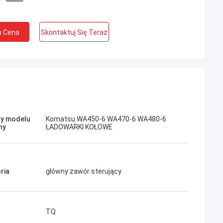
a Cena
Skontaktuj Się Teraz
Jose
Podoba mi się ta firma. Są profesjonalni i
Kampana
przyjaźni. Doskonała obsługa i przyjazne
porady, szybka dostawa. Bardzo dobra
y modelu
Komatsu WA450-6 WA470-6 WA480-6
cena. Chcę ponownie zamówić, gdy będę
ny
ŁADOWARKI KOŁOWE
potrzebował.
ria
główny zawór sterujący
TQ