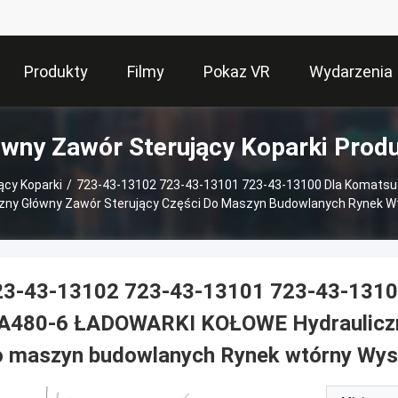
Produkty
Filmy
Pokaz VR
Wydarzenia
wny Zawór Sterujący Koparki Prod
ący Koparki
/
723-43-13102 723-43-13101 723-43-13100 Dla Komats
y Główny Zawór Sterujący Części Do Maszyn Budowlanych Rynek Wtó
23-43-13102 723-43-13101 723-43-131
A480-6 ŁADOWARKI KOŁOWE Hydrauliczny
 maszyn budowlanych Rynek wtórny Wysok