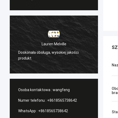
Lauren Melville
SZ
Doskonała obsługa, wysokiej jakości
/Serwi
produkt.
Naz
Obo
Osoba kontaktowa :
wangfeng
bra
Numer telefonu :
+8618565738642
WhatsApp :
+8618565738642
Sta