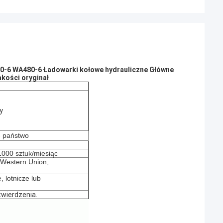
0-6 WA480-6 Ładowarki kołowe hydrauliczne Główne
kości oryginał
y
e państwo
000 sztuk/miesiąc
, Western Union,
, lotnicze lub
wierdzenia.