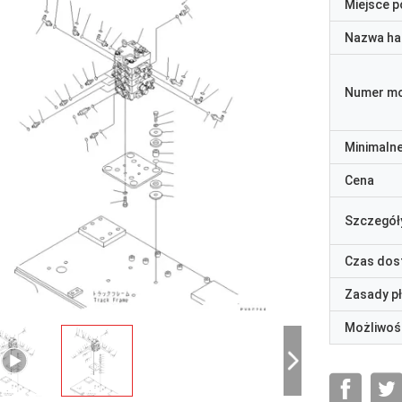
Miejsce 
Nazwa ha
Numer m
Minimaln
Cena
Szczegół
Czas dos
Zasady p
Możliwoś