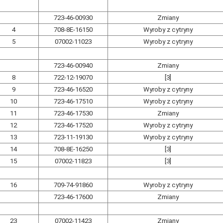
723-46-00930
Zmiany
4
708-8E-16150
Wyroby z cytryny
5
07002-11023
Wyroby z cytryny
723-46-00940
Zmiany
8
722-12-19070
[3]
9
723-46-16520
Wyroby z cytryny
10
723-46-17510
Wyroby z cytryny
11
723-46-17530
Zmiany
12
723-46-17520
Wyroby z cytryny
13
723-11-19130
Wyroby z cytryny
14
708-8E-16250
[3]
15
07002-11823
[3]
16
709-74-91860
Wyroby z cytryny
723-46-17600
Zmiany
23
07002-11423
Zmiany