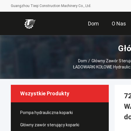
Guangzhou Tieqi Construction Machinery Co., Ltd.
Dom
O Nas
Głó
Dom
/
Główny Zawór Steruj
ŁADOWARKI KOŁOWE Hydrauliczn
Wszystkie Produkty
7
W
Pompa hydrauliczna koparki
do
Główny zawór sterujący koparki