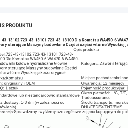
IS PRODUKTU
-43-13102 723-43-13101 723-43-13100 Dla Komatsu WA450-6 WA47
ory sterujące Maszyny budowlane Części części wtórne Wysokiej ja
Opis produktu
el:
723-43-13102 723-43-13101 723-43-
00 Dla Komatsu WA450-6 WA470-6 WA480-
adowarki kołowe hydrauliczne Główne
Kategoria:
Zawór sterując
ory sterujące Maszyny budowlane Części
ści wtórne Wysokiej jakości oryginał
Komatsu
Miejsce pochodzenia:Inn
ka:
n: oryginalny i OEM
Gwarancja: 12 miesięcy
: 1 sztuk
Pojemność produkcyjna: 1
Okres płatności: L/C, T/T
ndardowe lub niestandardowe: standardowe
Tradeassurance
s dostawy: 1-3 dni (w zależności od
Środki transportu: morskie
ówienia)
DHL/FEDEX/TNT/EMS
rancja:
Sprawdzimy i wyślemy szczegółowe zdjęcia kupującym do pot