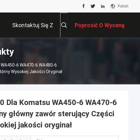
Polish
Skontaktuj Się Z
Poprosić O Wycenę
ukty
Nami
u WA450-6 WA470-6 WA480-6
rny Wysokiej Jakości Oryginał
00 Dla Komatsu WA450-6 WA470-6
 główny zawór sterujący Części
iej jakości oryginał