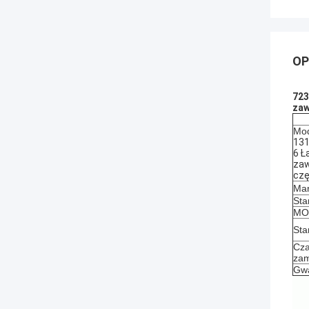
OP
723
zaw
Mod
131
6 Ł
zaw
czę
Mar
Sta
MOQ
Sta
Cza
zam
Gwa