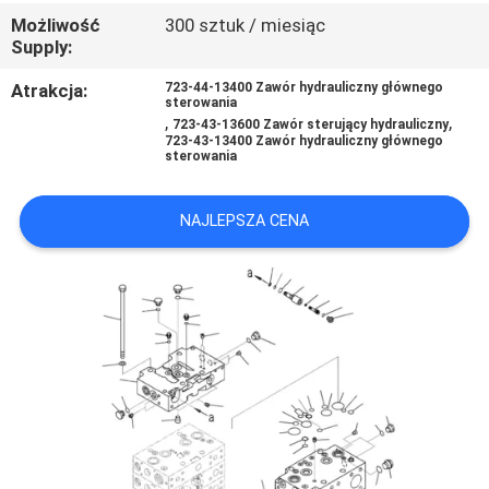
Możliwość
300 sztuk / miesiąc
Supply:
WSZYSTKIE
Atrakcja:
723-44-13400 Zawór hydrauliczny głównego
PRZYPADKI
sterowania
,
,
723-43-13600 Zawór sterujący hydrauliczny
723-43-13400 Zawór hydrauliczny głównego
sterowania
POPROSIĆ
O
NAJLEPSZA CENA
WYCENĘ
SITEMAP
POLITYKA
PRYWATNOŚCI