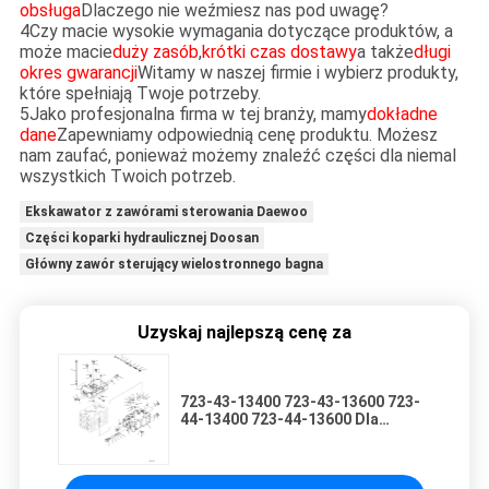
obsługa
Dlaczego nie weźmiesz nas pod uwagę?
4Czy macie wysokie wymagania dotyczące produktów, a
może macie
duży zasób
,
krótki czas dostawy
a także
długi
okres gwarancji
Witamy w naszej firmie i wybierz produkty,
które spełniają Twoje potrzeby.
5Jako profesjonalna firma w tej branży, mamy
dokładne
dane
Zapewniamy odpowiednią cenę produktu. Możesz
nam zaufać, ponieważ możemy znaleźć części dla niemal
wszystkich Twoich potrzeb.
Ekskawator z zawórami sterowania Daewoo
Części koparki hydraulicznej Doosan
Główny zawór sterujący wielostronnego bagna
Uzyskaj najlepszą cenę za
723-43-13400 723-43-13600 723-
44-13400 723-44-13600 Dla
Komatsu WA470-6A WA480-6
ŁADOWARKI KOŁOWE Hydrauliczny
główny zawór sterujący Części do