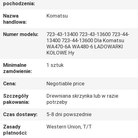
pochodzenia:
WYCIECZKA
Nazwa
Komatsu
handlowa:
PO
FABRYCE
Numer modelu:
723-43-13400 723-43-13600 723-44-
13400 723-44-13600 Dla Komatsu
WA470-6A WA480-6 ŁADOWARKI
KONTROLA
KOŁOWE Hy
JAKOŚCI
Minimalne
1 sztuk
zamówienie:
SKONTAKTUJ
Cena:
Negotiable price
SIĘ
Szczegóły
Drewniana skrzynka lub w razie
pakowania:
potrzeby
Z
NAMI
Czas dostawy:
5-8 dni powszednie
Zasady
Western Union, T/T
płatności:
AKTUALNOŚCI