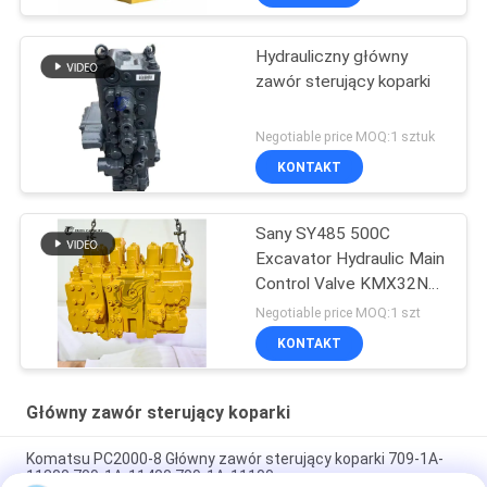
Hydrauliczny główny
zawór sterujący koparki
Negotiable price MOQ:1 sztuk
KONTAKT
Sany SY485 500C
Excavator Hydraulic Main
Control Valve KMX32NA
High Quality
Negotiable price MOQ:1 szt
KONTAKT
Główny zawór sterujący koparki
Komatsu PC2000-8 Główny zawór sterujący koparki 709-1A-
11300 709-1A-11400 709-1A-11100