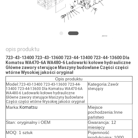
opis produktu
723-43-13400 723-43-13600 723-44-13400 723-44-13600 Dla
Komatsu WA470-6A WA480-6 Ładowarki kołowe hydrauliczne
Główne zawory sterujące Maszyny budowlane Części części
wtórne Wysokiej jakości oryginał
Opis produktu
Model:
Kategoria:
723-43-13400 723-43-13600 723-44-
Zawór
13400 723-44-13600 Dla Komatsu WA470-6A
sterujący
WA480-6 Ładowarki kołowe hydrauliczne
Główne zawory sterujące Maszyny budowlane
Części części wtórne Wysokiej jakości oryginał
Komatsu
Marka:
Miejsce
pochodzenia:Inne
państwo
Stan: oryginalny i OEM
Gwarancja: 12
miesięcy
MOQ: 1 sztuk
Pojemność
produkcyjna: 1000