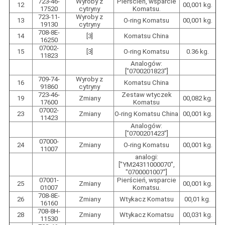
723-46-
Wyroby z
Pierścień, wsparcie
12
00,001 kg.
17520
cytryny
Komatsu.
723-11-
Wyroby z
13
O-ring Komatsu
00,001 kg.
19130
cytryny
708-8E-
14
[3]
Komatsu China
16250
07002-
15
[3]
O-ring Komatsu
0.36 kg.
11823
Analogów:
["0700201823"]
709-74-
Wyroby z
16
Komatsu China
91860
cytryny
723-46-
Zestaw wtyczek
19
Zmiany
00,082 kg.
17600
Komatsu
07002-
23
Zmiany
O-ring Komatsu China
00,001 kg.
11423
Analogów:
["0700201423"]
07000-
24
Zmiany
O-ring Komatsu
00,001 kg.
11007
analogi:
["YM24311000070",
"0700001007"]
07001-
Pierścień, wsparcie
25
Zmiany
00,001 kg.
01007
Komatsu.
708-8E-
26
Zmiany
Wtykacz Komatsu
00,01 kg.
16160
708-8H-
28
Zmiany
Wtykacz Komatsu
00,031 kg.
11530