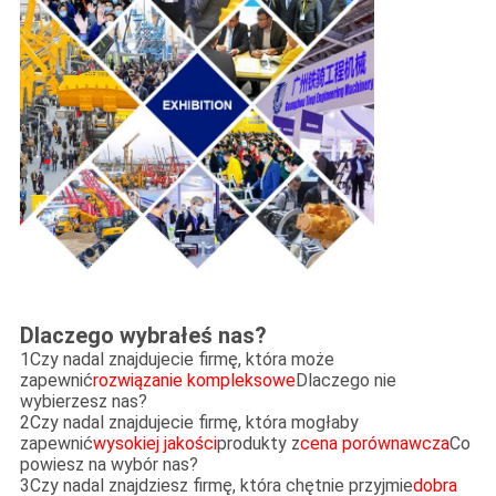
Dlaczego wybrałeś nas?
1Czy nadal znajdujecie firmę, która może
zapewnić
rozwiązanie kompleksowe
Dlaczego nie
wybierzesz nas?
2Czy nadal znajdujecie firmę, która mogłaby
zapewnić
wysokiej jakości
produkty z
cena porównawcza
Co
powiesz na wybór nas?
3Czy nadal znajdziesz firmę, która chętnie przyjmie
dobra