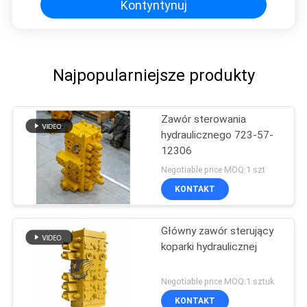
maszyn budowlanych Rynek
Kontyntynuj
wtórny Wysokiej jakości oryginał
Najpopularniejsze produkty
Zawór sterowania
hydraulicznego 723-57-
12306
Negotiable price MOQ:1 szt
KONTAKT
Główny zawór sterujący
koparki hydraulicznej
Negotiable price MOQ:1 sztuk
KONTAKT