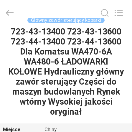
Tieqi
Construction
Machinery
Co.,
Ltd..
Główny zawór sterujący koparki
All
Rights
723-43-13400 723-43-13600
DOM
Reserved.
723-44-13400 723-44-13600
PRODUKTY
Dla Komatsu WA470-6A
WA480-6 ŁADOWARKI
FILMY
KOŁOWE Hydrauliczny główny
zawór sterujący Części do
POKAZ
maszyn budowlanych Rynek
VR
wtórny Wysokiej jakości
oryginał
O
NAS
Miejsce
Chiny