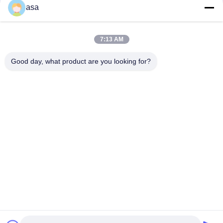
asa
PC160LC-7 PC160-7 Wynęgarka z zawórami sterującymi
Komatsu, 723-57-16100 Główne części wykopalni
7:13 AM
VOE14541591 Główny zawór sterujący koparki dla Volvo
EC290B EC290C FC329C
Good day, what product are you looking for?
popularne kategorie
Wszystko
Pompa Hydrauliczna 
Główny Zawór 
Koparki
Sterujący Koparki
Napęd Końcowy 
Przekładnia 
Koparki
Obrotowa Koparki
Hydrauliczna Pompa 
Części Pompy 
Wentylatora
Hydraulicznej
Pompa Hydrauliczna 
Silnik Jazdy Koparki
KAWASAK