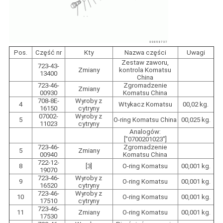
Pos.
Część nr
Kty
Nazwa części
Uwagi
Zestaw zaworu,
723-43-
Zmiany
kontrola Komatsu
13400
China
723-46-
Zgromadzenie
Zmiany
00930
Komatsu China
708-8E-
Wyroby z
4
Wtykacz Komatsu
00,02 kg.
16150
cytryny
07002-
Wyroby z
5
O-ring Komatsu China
00,025 kg.
11023
cytryny
Analogów:
["0700201023"]
723-46-
Zgromadzenie
5
Zmiany
00940
Komatsu China
722-12-
8
[3]
O-ring Komatsu
00,001 kg.
19070
723-46-
Wyroby z
9
O-ring Komatsu
00,001 kg.
16520
cytryny
723-46-
Wyroby z
10
O-ring Komatsu
00,001 kg.
17510
cytryny
723-46-
11
Zmiany
O-ring Komatsu
00,001 kg.
17530