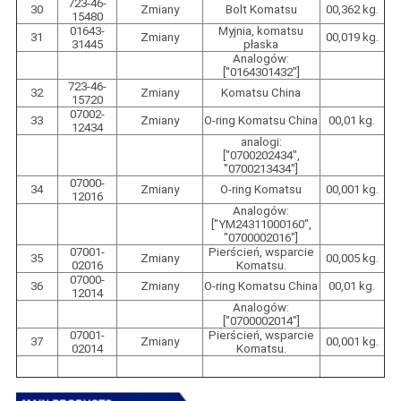
723-46-
30
Zmiany
Bolt Komatsu
00,362 kg.
15480
01643-
Myjnia, komatsu
31
Zmiany
00,019 kg.
31445
płaska
Analogów:
["0164301432"]
723-46-
32
Zmiany
Komatsu China
15720
07002-
33
Zmiany
O-ring Komatsu China
00,01 kg.
12434
analogi:
["0700202434",
"0700213434"]
07000-
34
Zmiany
O-ring Komatsu
00,001 kg.
12016
Analogów:
["YM24311000160",
"0700002016"]
07001-
Pierścień, wsparcie
35
Zmiany
00,005 kg.
02016
Komatsu.
07000-
36
Zmiany
O-ring Komatsu China
00,01 kg.
12014
Analogów:
["0700002014"]
07001-
Pierścień, wsparcie
37
Zmiany
00,001 kg.
02014
Komatsu.