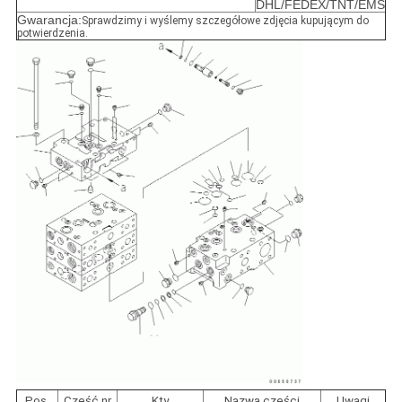
DHL/FEDEX/TNT/EMS
Gwarancja:
Sprawdzimy i wyślemy szczegółowe zdjęcia kupującym do
potwierdzenia.
Pos.
Część nr
Kty
Nazwa części
Uwagi