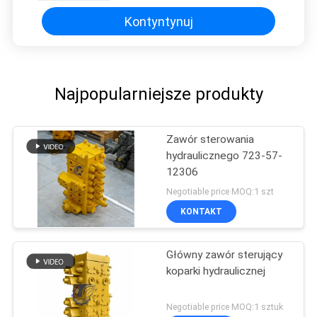
maszyn budowlanych Rynek
wtórny Wysokiej jakości oryginał
Kontyntynuj
Najpopularniejsze produkty
Zawór sterowania
hydraulicznego 723-57-
12306
Negotiable price MOQ:1 szt
KONTAKT
Główny zawór sterujący
koparki hydraulicznej
Negotiable price MOQ:1 sztuk