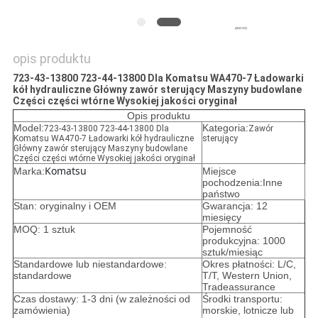
opis produktu
723-43-13800 723-44-13800 Dla Komatsu WA470-7 Ładowarki
kół hydrauliczne Główny zawór sterujący Maszyny budowlane
Części części wtórne Wysokiej jakości oryginał
Opis produktu
Model:
Kategoria:
723-43-13800 723-44-13800 Dla
Zawór
Komatsu WA470-7 Ładowarki kół hydrauliczne
sterujący
Główny zawór sterujący Maszyny budowlane
Części części wtórne Wysokiej jakości oryginał
Komatsu
Marka:
Miejsce
pochodzenia:Inne
państwo
Stan: oryginalny i OEM
Gwarancja: 12
miesięcy
MOQ: 1 sztuk
Pojemność
produkcyjna: 1000
sztuk/miesiąc
Standardowe lub niestandardowe:
Okres płatności: L/C,
standardowe
T/T, Western Union,
Tradeassurance
Czas dostawy: 1-3 dni (w zależności od
Środki transportu:
zamówienia)
morskie, lotnicze lub