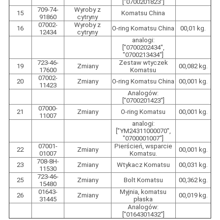
["0700201823"]
709-74-
Wyroby z
15
Komatsu China
91860
cytryny
07002-
Wyroby z
16
O-ring Komatsu China
00,01 kg.
12434
cytryny
analogi:
["0700202434",
"0700213434"]
723-46-
Zestaw wtyczek
19
Zmiany
00,082 kg.
17600
Komatsu
07002-
20
Zmiany
O-ring Komatsu China
00,001 kg.
11423
Analogów:
["0700201423"]
07000-
21
Zmiany
O-ring Komatsu
00,001 kg.
11007
analogi:
["YM24311000070",
"0700001007"]
07001-
Pierścień, wsparcie
22
Zmiany
00,001 kg.
01007
Komatsu.
708-8H-
23
Zmiany
Wtykacz Komatsu
00,031 kg.
11530
723-46-
25
Zmiany
Bolt Komatsu
00,362 kg.
15480
01643-
Myjnia, komatsu
26
Zmiany
00,019 kg.
31445
płaska
Analogów:
["0164301432"]