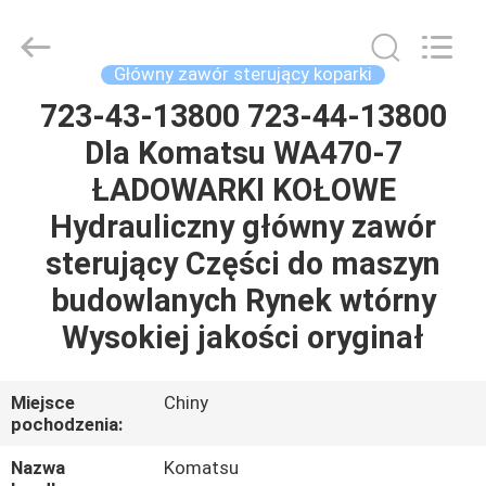
Tieqi
Construction
Machinery
Co.,
Ltd..
Główny zawór sterujący koparki
All
Rights
723-43-13800 723-44-13800
DOM
Reserved.
Dla Komatsu WA470-7
PRODUKTY
ŁADOWARKI KOŁOWE
Hydrauliczny główny zawór
FILMY
sterujący Części do maszyn
budowlanych Rynek wtórny
POKAZ
Wysokiej jakości oryginał
VR
Miejsce
Chiny
O
pochodzenia:
NAS
Nazwa
Komatsu