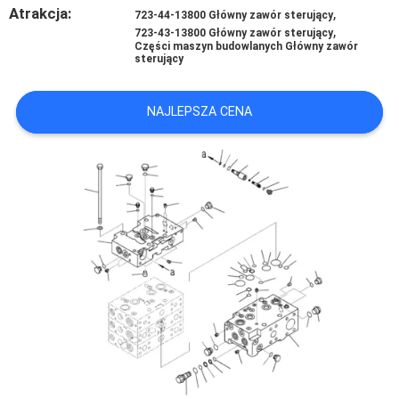
Atrakcja:
,
723-44-13800 Główny zawór sterujący
,
723-43-13800 Główny zawór sterujący
WSZYSTKIE
Części maszyn budowlanych Główny zawór
sterujący
PRZYPADKI
NAJLEPSZA CENA
POPROSIĆ
O
WYCENĘ
SITEMAP
POLITYKA
PRYWATNOŚCI