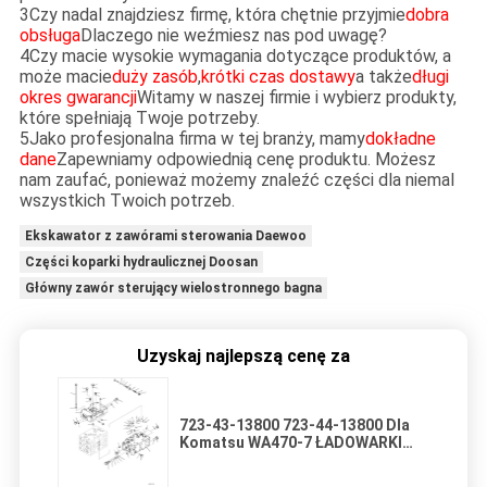
3Czy nadal znajdziesz firmę, która chętnie przyjmie
dobra
obsługa
Dlaczego nie weźmiesz nas pod uwagę?
4Czy macie wysokie wymagania dotyczące produktów, a
może macie
duży zasób
,
krótki czas dostawy
a także
długi
okres gwarancji
Witamy w naszej firmie i wybierz produkty,
które spełniają Twoje potrzeby.
5Jako profesjonalna firma w tej branży, mamy
dokładne
dane
Zapewniamy odpowiednią cenę produktu. Możesz
nam zaufać, ponieważ możemy znaleźć części dla niemal
wszystkich Twoich potrzeb.
Ekskawator z zawórami sterowania Daewoo
Części koparki hydraulicznej Doosan
Główny zawór sterujący wielostronnego bagna
Uzyskaj najlepszą cenę za
723-43-13800 723-44-13800 Dla
Komatsu WA470-7 ŁADOWARKI
KOŁOWE Hydrauliczny główny
zawór sterujący Części do