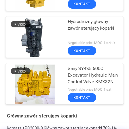
KONTAKT
Hydrauliczny główny
zawór sterujący koparki
Negotiable price MOQ:1 sztuk
KONTAKT
Sany SY485 500C
Excavator Hydraulic Main
Control Valve KMX32NA
High Quality
Negotiable price MOQ:1 szt
KONTAKT
Główny zawór sterujący koparki
Komatsu PC2000-8 Główny zawór sterujący koparki 709-1A-