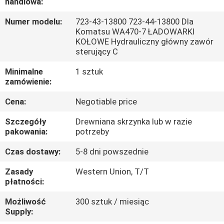
handlowa:
WYCIECZKA
Numer modelu:
723-43-13800 723-44-13800 Dla
Komatsu WA470-7 ŁADOWARKI
PO
KOŁOWE Hydrauliczny główny zawór
sterujący C
FABRYCE
Minimalne
1 sztuk
zamówienie:
KONTROLA
Cena:
Negotiable price
JAKOŚCI
Szczegóły
Drewniana skrzynka lub w razie
pakowania:
potrzeby
SKONTAKTUJ
SIĘ
Czas dostawy:
5-8 dni powszednie
Z
Zasady
Western Union, T/T
płatności:
NAMI
Możliwość
300 sztuk / miesiąc
Supply:
AKTUALNOŚCI