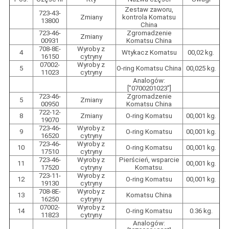
Zestaw zaworu,
723-43-
Zmiany
kontrola Komatsu
13800
China
723-46-
Zgromadzenie
Zmiany
00931
Komatsu China
708-8E-
Wyroby z
4
Wtykacz Komatsu
00,02 kg.
16150
cytryny
07002-
Wyroby z
5
O-ring Komatsu China
00,025 kg.
11023
cytryny
Analogów:
["0700201023"]
723-46-
Zgromadzenie
5
Zmiany
00950
Komatsu China
722-12-
8
Zmiany
O-ring Komatsu
00,001 kg.
19070
723-46-
Wyroby z
9
O-ring Komatsu
00,001 kg.
16520
cytryny
723-46-
Wyroby z
10
O-ring Komatsu
00,001 kg.
17510
cytryny
723-46-
Wyroby z
Pierścień, wsparcie
11
00,001 kg.
17520
cytryny
Komatsu.
723-11-
Wyroby z
12
O-ring Komatsu
00,001 kg.
19130
cytryny
708-8E-
Wyroby z
13
Komatsu China
16250
cytryny
07002-
Wyroby z
14
O-ring Komatsu
0.36 kg.
11823
cytryny
Analogów: