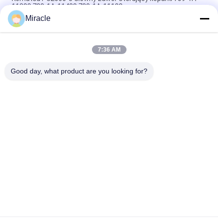
11300 709-1A-11400 709-1A-11100
Miracle
PC160LC-7 PC160-7 Wynęgarka z zawórami sterującymi
Komatsu, 723-57-16100 Główne części wykopalni
7:36 AM
VOE14541591 Główny zawór sterujący koparki dla Volvo
EC290B EC290C FC329C
Good day, what product are you looking for?
popularne kategorie
Wszystko
Pompa Hydrauliczna 
Główny Zawór 
Koparki
Sterujący Koparki
Napęd Końcowy 
Przekładnia 
Koparki
Obrotowa Koparki
Hydrauliczna Pompa 
Części Pompy 
Wentylatora
Hydraulicznej
Pompa Hydrauliczna 
Silnik Jazdy Koparki
KAWASAK