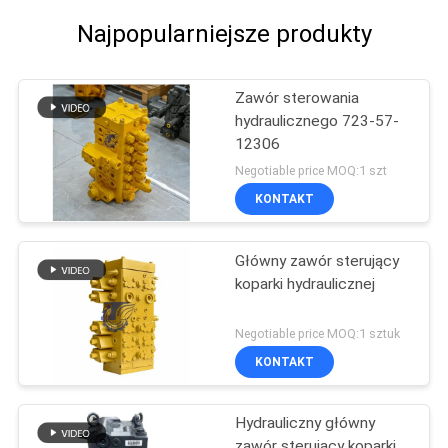
Najpopularniejsze produkty
Zawór sterowania
hydraulicznego 723-57-
12306
Negotiable price MOQ:1 szt
KONTAKT
Główny zawór sterujący
koparki hydraulicznej
Negotiable price MOQ:1 sztuk
KONTAKT
Hydrauliczny główny
zawór sterujący koparki