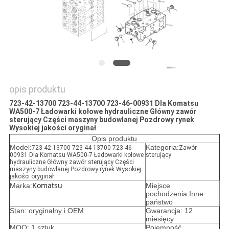
opis produktu
723-42-13700 723-44-13700 723-46-00931 Dla Komatsu
WA500-7 Ładowarki kołowe hydrauliczne Główny zawór
sterujący Części maszyny budowlanej Pozdrowy rynek
Wysokiej jakości oryginał
Opis produktu
Model:
Kategoria:
723-42-13700 723-44-13700 723-46-
Zawór
00931 Dla Komatsu WA500-7 Ładowarki kołowe
sterujący
hydrauliczne Główny zawór sterujący Części
maszyny budowlanej Pozdrowy rynek Wysokiej
jakości oryginał
Komatsu
Marka:
Miejsce
pochodzenia:Inne
państwo
Stan: oryginalny i OEM
Gwarancja: 12
miesięcy
MOQ: 1 sztuk
Pojemność