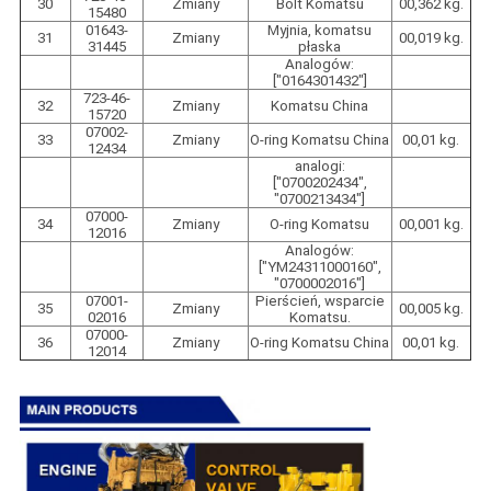
30
Zmiany
Bolt Komatsu
00,362 kg.
15480
01643-
Myjnia, komatsu
31
Zmiany
00,019 kg.
31445
płaska
Analogów:
["0164301432"]
723-46-
32
Zmiany
Komatsu China
15720
07002-
33
Zmiany
O-ring Komatsu China
00,01 kg.
12434
analogi:
["0700202434",
"0700213434"]
07000-
34
Zmiany
O-ring Komatsu
00,001 kg.
12016
Analogów:
["YM24311000160",
"0700002016"]
07001-
Pierścień, wsparcie
35
Zmiany
00,005 kg.
02016
Komatsu.
07000-
36
Zmiany
O-ring Komatsu China
00,01 kg.
12014