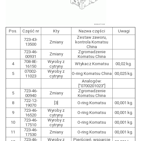
Pos.
Część nr
Kty
Nazwa części
Uwagi
Zestaw zaworu,
723-43-
Zmiany
kontrola Komatsu
13500
China
723-46-
Zgromadzenie
Zmiany
00931
Komatsu China
708-8E-
Wyroby z
4
Wtykacz Komatsu
00,02 kg.
16150
cytryny
07002-
Wyroby z
5
O-ring Komatsu China
00,025 kg.
11023
cytryny
Analogów:
["0700201023"]
723-46-
Zgromadzenie
5
Zmiany
00940
Komatsu China
722-12-
8
[3]
O-ring Komatsu
00,001 kg.
19070
723-46-
Wyroby z
9
O-ring Komatsu
00,001 kg.
16520
cytryny
723-46-
Wyroby z
10
O-ring Komatsu
00,001 kg.
17510
cytryny
723-46-
11
Zmiany
O-ring Komatsu
00,001 kg.
17530
723-46-
Wyroby z
Pierścień, wsparcie