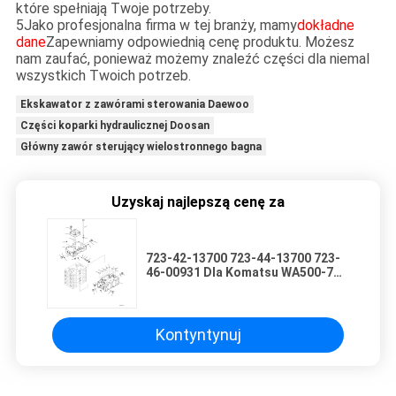
które spełniają Twoje potrzeby.
5Jako profesjonalna firma w tej branży, mamy
dokładne
dane
Zapewniamy odpowiednią cenę produktu. Możesz
nam zaufać, ponieważ możemy znaleźć części dla niemal
wszystkich Twoich potrzeb.
Ekskawator z zawórami sterowania Daewoo
Części koparki hydraulicznej Doosan
Główny zawór sterujący wielostronnego bagna
Uzyskaj najlepszą cenę za
723-42-13700 723-44-13700 723-
46-00931 Dla Komatsu WA500-7
ŁADOWARKI KOŁOWE Hydrauliczny
główny zawór sterujący Części do
maszyn budowlanych Rynek
wtórny Wysokiej jakości oryginał
Kontyntynuj