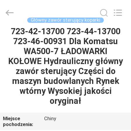
Tieqi
Construction
Machinery
Co.,
Ltd..
Główny zawór sterujący koparki
All
Rights
723-42-13700 723-44-13700
DOM
Reserved.
723-46-00931 Dla Komatsu
PRODUKTY
WA500-7 ŁADOWARKI
KOŁOWE Hydrauliczny główny
FILMY
zawór sterujący Części do
maszyn budowlanych Rynek
POKAZ
wtórny Wysokiej jakości
VR
oryginał
O
Miejsce
Chiny
NAS
pochodzenia: