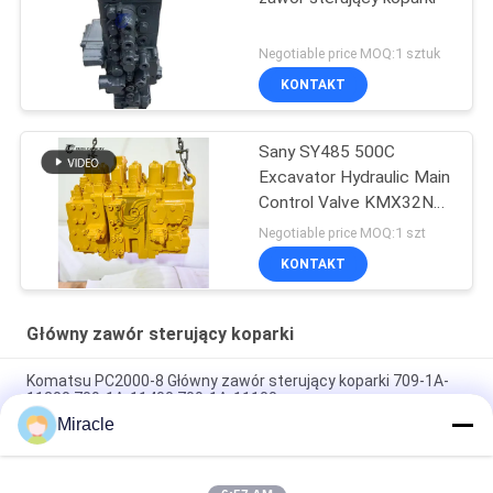
Negotiable price MOQ:1 sztuk
KONTAKT
Sany SY485 500C
Excavator Hydraulic Main
Control Valve KMX32NA
High Quality
Negotiable price MOQ:1 szt
KONTAKT
Główny zawór sterujący koparki
Komatsu PC2000-8 Główny zawór sterujący koparki 709-1A-
11300 709-1A-11400 709-1A-11100
Miracle
PC160LC-7 PC160-7 Wynęgarka z zawórami sterującymi
Komatsu, 723-57-16100 Główne części wykopalni