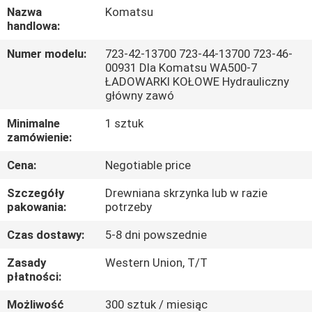
Nazwa
Komatsu
handlowa:
WYCIECZKA
PO
Numer modelu:
723-42-13700 723-44-13700 723-46-
00931 Dla Komatsu WA500-7
FABRYCE
ŁADOWARKI KOŁOWE Hydrauliczny
główny zawó
KONTROLA
Minimalne
1 sztuk
zamówienie:
JAKOŚCI
Cena:
Negotiable price
SKONTAKTUJ
Szczegóły
Drewniana skrzynka lub w razie
pakowania:
potrzeby
SIĘ
Z
Czas dostawy:
5-8 dni powszednie
NAMI
Zasady
Western Union, T/T
płatności:
AKTUALNOŚCI
Możliwość
300 sztuk / miesiąc