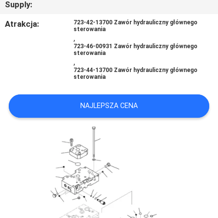
Supply:
Atrakcja:
723-42-13700 Zawór hydrauliczny głównego
WSZYSTKIE
sterowania
,
PRZYPADKI
723-46-00931 Zawór hydrauliczny głównego
sterowania
,
723-44-13700 Zawór hydrauliczny głównego
POPROSIĆ
sterowania
O
WYCENĘ
NAJLEPSZA CENA
SITEMAP
POLITYKA
PRYWATNOŚCI