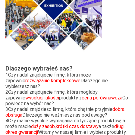
Dlaczego wybrałeś nas?
1Czy nadal znajdujecie firmę, która może
zapewnić
rozwiązanie kompleksowe
Dlaczego nie
wybierzesz nas?
2Czy nadal znajdujecie firmę, która mogłaby
zapewnić
wysokiej jakości
produkty z
cena porównawcza
Co
powiesz na wybór nas?
3Czy nadal znajdziesz firmę, która chętnie przyjmie
dobra
obsługa
Dlaczego nie weźmiesz nas pod uwagę?
4Czy macie wysokie wymagania dotyczące produktów, a
może macie
duży zasób
,
krótki czas dostawy
a także
długi
okres gwarancji
Witamy w naszej firmie i wybierz produkty,