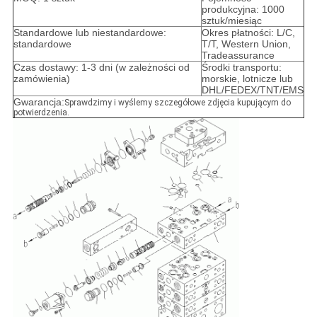
produkcyjna: 1000
sztuk/miesiąc
Standardowe lub niestandardowe:
Okres płatności: L/C,
standardowe
T/T, Western Union,
Tradeassurance
Czas dostawy: 1-3 dni (w zależności od
Środki transportu:
zamówienia)
morskie, lotnicze lub
DHL/FEDEX/TNT/EMS
Gwarancja:
Sprawdzimy i wyślemy szczegółowe zdjęcia kupującym do
potwierdzenia.