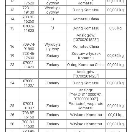
12
00,001 kg.
17520
cytryny
Komatsu.
723-11-
Wyroby z
13
O-ring Komatsu
00,001 kg.
19130
cytryny
708-8E-
14
[3]
Komatsu China
16250
07002-
15
[3]
O-ring Komatsu
0.36 kg.
11823
Analogów:
["0700201823"]
709-74-
Wyroby z
16
Komatsu China
91860
cytryny
723-46-
Zestaw wtyczek
19
Zmiany
00,082 kg.
17600
Komatsu
07002-
23
Zmiany
O-ring Komatsu China
00,001 kg.
11423
Analogów:
["0700201423"]
07000-
24
Zmiany
O-ring Komatsu
00,001 kg.
11007
analogi:
["YM24311000070",
"0700001007"]
07001-
Pierścień, wsparcie
25
Zmiany
00,001 kg.
01007
Komatsu.
708-8E-
26
Zmiany
Wtykacz Komatsu
00,01 kg.
16160
708-8H-
28
Zmiany
Wtykacz Komatsu
00,031 kg.
11530
723-46-