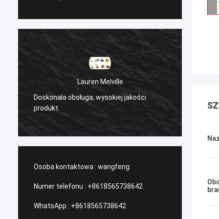
Lauren Melville
Doskonała obsługa, wysokiej jakości
/Serwi
SZ
produkt.
Naz
Osoba kontaktowa :
wangfeng
Obo
Numer telefonu :
+8618565738642
bra
WhatsApp :
+8618565738642