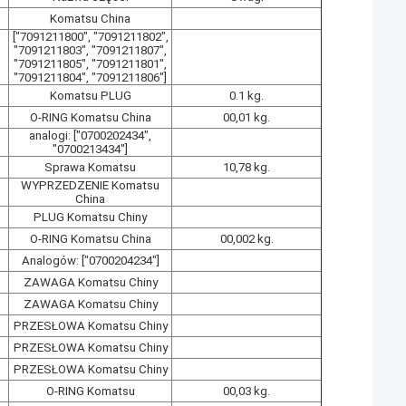
Komatsu China
["7091211800", "7091211802",
"7091211803", "7091211807",
"7091211805", "7091211801",
"7091211804", "7091211806"]
Komatsu PLUG
0.1 kg.
O-RING Komatsu China
00,01 kg.
analogi: ["0700202434",
"0700213434"]
Sprawa Komatsu
10,78 kg.
WYPRZEDZENIE Komatsu
China
PLUG Komatsu Chiny
O-RING Komatsu China
00,002 kg.
Analogów: ["0700204234"]
ZAWAGA Komatsu Chiny
ZAWAGA Komatsu Chiny
PRZESŁOWA Komatsu Chiny
PRZESŁOWA Komatsu Chiny
PRZESŁOWA Komatsu Chiny
O-RING Komatsu
00,03 kg.