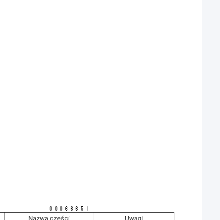
Nazwa części
Uwagi