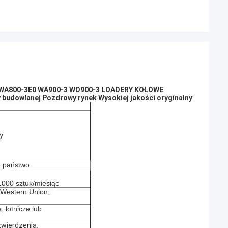
su WA800-3E0 WA900-3 WD900-3 LOADERY KOŁOWE
budowlanej Pozdrowy rynek Wysokiej jakości oryginalny
y
e państwo
000 sztuk/miesiąc
, Western Union,
, lotnicze lub
wierdzenia.