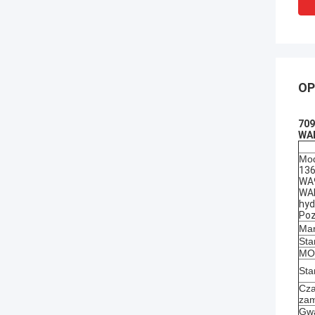
OP
709
WAD
Mod
136
WA
WAD
hyd
Poz
Mar
Sta
MOQ
Sta
Cza
zam
Gwa