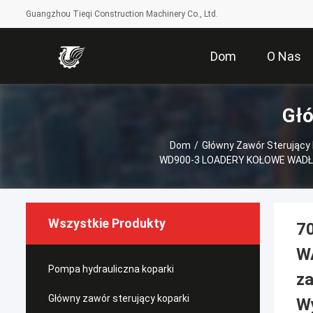
Guangzhou Tieqi Construction Machinery Co., Ltd.
Dom
O Nas
Głó
Dom
/
Główny Zawór Sterujący 
WD900-3 LOADERY KOŁOWE WADŁOWA
Wszystkie Produkty
7
W
Pompa hydrauliczna koparki
za
Główny zawór sterujący koparki
Wy