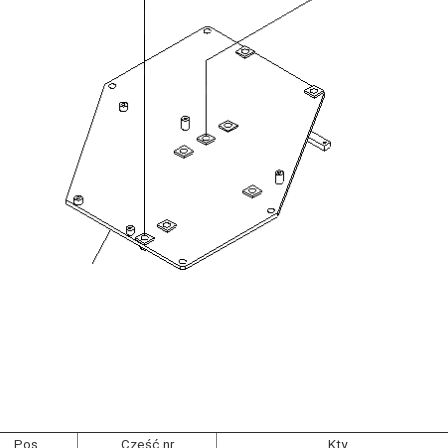
Pos.
Część nr
Kty