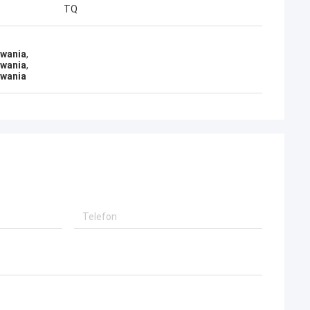
TQ
owania
,
owania
,
owania