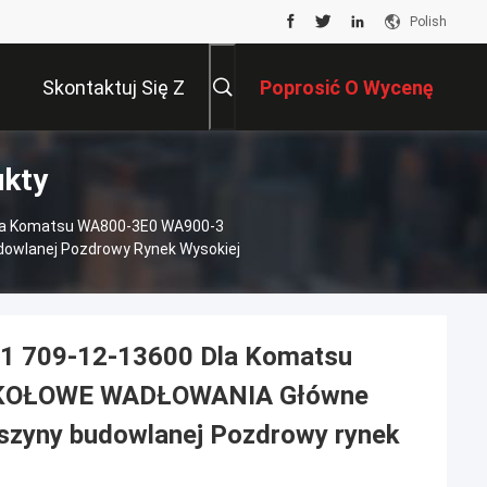
Polish
Skontaktuj Się Z
Poprosić O Wycenę
ukty
Nami
Dla Komatsu WA800-3E0 WA900-3
owlanej Pozdrowy Rynek Wysokiej
1 709-12-13600 Dla Komatsu
 KOŁOWE WADŁOWANIA Główne
aszyny budowlanej Pozdrowy rynek