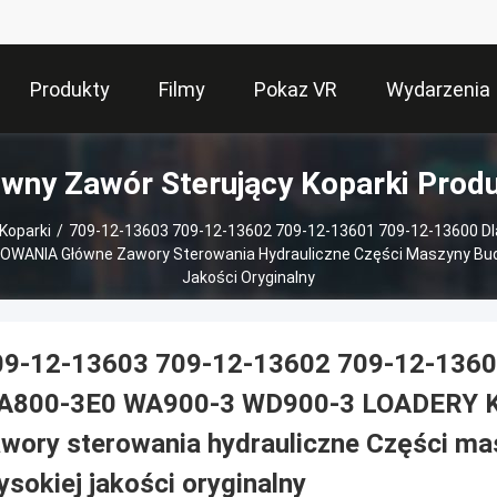
Produkty
Filmy
Pokaz VR
Wydarzenia
wny Zawór Sterujący Koparki Prod
Koparki
/
709-12-13603 709-12-13602 709-12-13601 709-12-13600 
NIA Główne Zawory Sterowania Hydrauliczne Części Maszyny Bud
Jakości Oryginalny
09-12-13603 709-12-13602 709-12-1360
A800-3E0 WA900-3 WD900-3 LOADERY
wory sterowania hydrauliczne Części m
sokiej jakości oryginalny