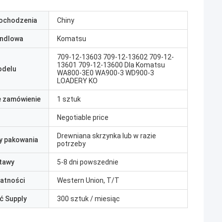
pochodzenia
Chiny
ndlowa
Komatsu
709-12-13603 709-12-13602 709-12-
13601 709-12-13600 Dla Komatsu
odelu
WA800-3E0 WA900-3 WD900-3
LOADERY KO
e zamówienie
1 sztuk
Negotiable price
Drewniana skrzynka lub w razie
y pakowania
potrzeby
tawy
5-8 dni powszednie
łatności
Western Union, T/T
ć Supply
300 sztuk / miesiąc