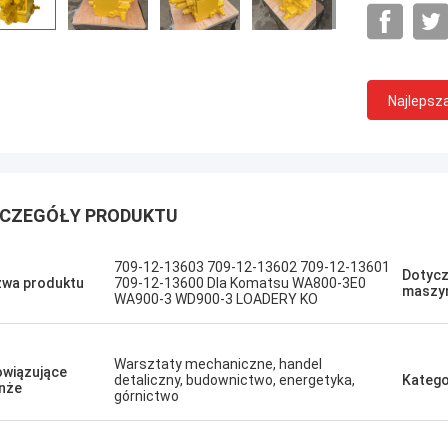
Najlepsz
Sanёк Нижегородский
Erdenetumur 
s zarządzający, szybki ruch.
Przyjemne zakupy
CZEGÓŁY PRODUKTU
709-12-13603 709-12-13602 709-12-13601
Dotycz
wa produktu
709-12-13600 Dla Komatsu WA800-3E0
maszy
WA900-3 WD900-3 LOADERY KO
Warsztaty mechaniczne, handel
wiązujące
detaliczny, budownictwo, energetyka,
Katego
nże
górnictwo