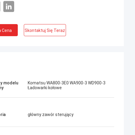
a Cena
Skontaktuj Się Teraz
Jose
Podoba mi się ta firma. Są profesjonalni i
Kampana
przyjaźni. Doskonała obsługa i przyjazne
porady, szybka dostawa. Bardzo dobra
cena. Chcę ponownie zamówić, gdy będę
potrzebował.
y modelu
Komatsu WA800-3E0 WA900-3 WD900-3
ny
Ładowarki kołowe
ria
główny zawór sterujący