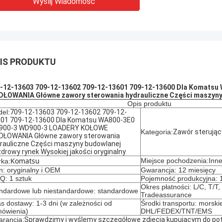
Wyślij Wiadomość
IS PRODUKTU
-12-13603 709-12-13602 709-12-13601 709-12-13600 Dla Komat
ŁOWANIA Główne zawory sterowania hydrauliczne Części maszyny 
Opis produktu
el:
709-12-13603 709-12-13602 709-12-
01 709-12-13600 Dla Komatsu WA800-3E0
900-3 WD900-3 LOADERY KOŁOWE
Kategoria:
Zawór sterując
ŁOWANIA Główne zawory sterowania
rauliczne Części maszyny budowlanej
drowy rynek Wysokiej jakości oryginalny
Komatsu
Miejsce pochodzenia:Inn
ka:
n: oryginalny i OEM
Gwarancja: 12 miesięcy
: 1 sztuk
Pojemność produkcyjna: 1
Okres płatności: L/C, T/T
ndardowe lub niestandardowe: standardowe
Tradeassurance
s dostawy: 1-3 dni (w zależności od
Środki transportu: morskie
ówienia)
DHL/FEDEX/TNT/EMS
rancja:
Sprawdzimy i wyślemy szczegółowe zdjęcia kupującym do pot