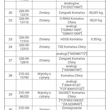
Analogów:
["0125271060"]
226-09-
20
Zmiany
Związek Komatsu
00,001 kg.
12210
226-09-
O-RING Komatsu
22
Zmiany
00,01 kg.
13110
China
analogi:
["0289611009",
"0286911009"]
226-09-
23
Zmiany
HOSE Komatsu
0.35 kg.
11510
226-09-
24
Zmiany
TEE Komatsu Chiny
12310
analogi:["500380772"]
226-09-
Związek Komatsu
27
Zmiany
12810
Chiny
analogi:
["500380790"]
21D-62-
Wyroby z
28
Komatsu Chiny
15790
cytryny
analogi:
["306410132",
"PZF306410132"]
21D-09-
Wyroby z
GASKET Komatsu
29
86220
cytryny
Chiny
["PZF855150033",
"22L6224660"]
21D-09-
Zmniejszenie
30
Zmiany