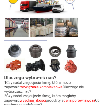
Dlaczego wybrałeś nas?
1Czy nadal znajdujecie firmę, która może
zapewnić
rozwiązanie kompleksowe
Dlaczego nie
wybierzesz nas?
2Czy nadal znajdujecie firmę, która mogłaby
zapewnić
wysokiej jakości
produkty z
cena porównawcza
Co
powiesz na wybór nas?