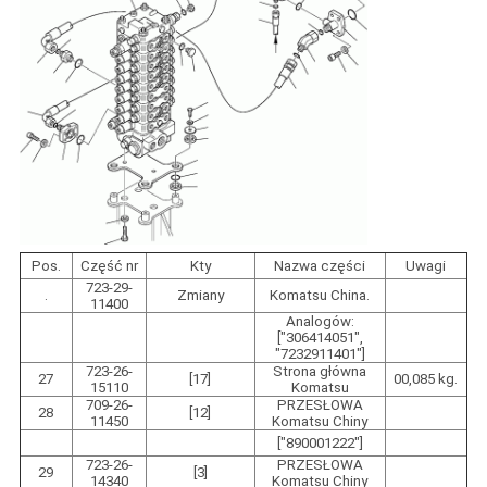
Pos.
Część nr
Kty
Nazwa części
Uwagi
723-29-
.
Zmiany
Komatsu China.
11400
Analogów:
["306414051",
"7232911401"]
723-26-
Strona główna
27
[17]
00,085 kg.
15110
Komatsu
709-26-
PRZESŁOWA
28
[12]
11450
Komatsu Chiny
["890001222"]
723-26-
PRZESŁOWA
29
[3]
14340
Komatsu Chiny