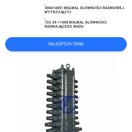
,
306414051 WALWAL GŁÓWNOŚCI RADNIOWEJ
WYTRZUJĄCYJ
WSZYSTKIE
,
723-29-11400 WALWAL GŁÓWNOŚCI
PRZYPADKI
RADNIAJĄCEGO WADU
POPROSIĆ
NAJLEPSZA CENA
O
WYCENĘ
SITEMAP
POLITYKA
PRYWATNOŚCI