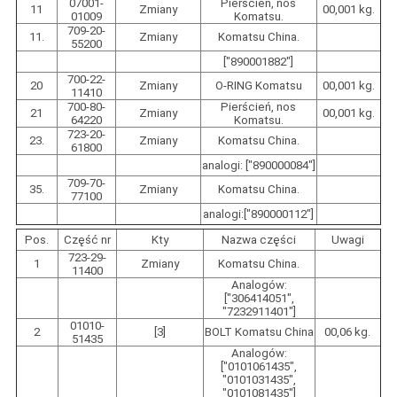
07001-
Pierścień, nos
11
Zmiany
00,001 kg.
01009
Komatsu.
709-20-
11.
Zmiany
Komatsu China.
55200
["890001882"]
700-22-
20
Zmiany
O-RING Komatsu
00,001 kg.
11410
700-80-
Pierścień, nos
21
Zmiany
00,001 kg.
64220
Komatsu.
723-20-
23.
Zmiany
Komatsu China.
61800
analogi: ["890000084"]
709-70-
35.
Zmiany
Komatsu China.
77100
analogi:["890000112"]
Pos.
Część nr
Kty
Nazwa części
Uwagi
723-29-
1
Zmiany
Komatsu China.
11400
Analogów:
["306414051",
"7232911401"]
01010-
2
[3]
BOLT Komatsu China
00,06 kg.
51435
Analogów:
["0101061435",
"0101031435",
"0101081435"]