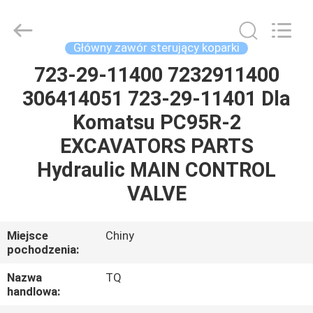
Tieqi
Construction
Machinery
Co.,
Ltd..
Główny zawór sterujący koparki
All
Rights
723-29-11400 7232911400
DOM
Reserved.
306414051 723-29-11401 Dla
PRODUKTY
Komatsu PC95R-2
EXCAVATORS PARTS
FILMY
Hydraulic MAIN CONTROL
VALVE
POKAZ
VR
Miejsce
Chiny
pochodzenia:
O
Nazwa
TQ
handlowa:
NAS