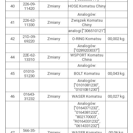
226-09-
40
Zmiany
HOSE Komatsu Chiny
11420
Analogów:
226-62-
Związek Komatsu
41
Zmiany
11330
Chiny
analogi:["306510121"]
21D-09-
42
Zmiany
O-RING Komatsu
00,002 kg.
69220
Analogów:
["0289203037"]
22E-62-
WSPORT Komatsu
44
Zmiany
13310
China
Analogów:
01010-
45
Zmiany
BOLT Komatsu
00,043 kg.
51230
Analogów:
["0101081230",
"01010B1230"]
01643-
46
Zmiany
WASER Komatsu
00,027 kg.
31232
Analogów:
["0164371232",
"0164381232",
"802170003",
"R0164331232",
"0614331232"]
566-35-
47
Zmiany
WASER Komatsu
00,06 kg.