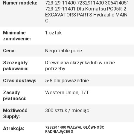
Numer modelu:
723-29-11400 7232911400 306414051
723-29-11401 Dla Komatsu PC95R-2
WYCIECZKA
EXCAVATORS PARTS Hydraulic MAIN
C
PO
FABRYCE
Minimalne
1 sztuk
zamówienie:
Cena:
Negotiable price
KONTROLA
JAKOŚCI
Szczegóły
Drewniana skrzynka lub w razie
pakowania:
potrzeby
SKONTAKTUJ
Czas dostawy:
5-8 dni powszednie
SIĘ
Zasady
Western Union, T/T
płatności:
Z
Możliwość
300 sztuk / miesiąc
NAMI
Supply:
Atrakcja:
7232911400 WALWAL GŁÓWNOŚCI
AKTUALNOŚCI
RADNIAJĄCEGO