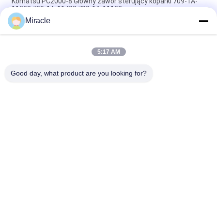
Komatsu PC2000-8 Główny zawór sterujący koparki 709-1A-
11300 709-1A-11400 709-1A-11100
Miracle
PC160LC-7 PC160-7 Wynęgarka z zawórami sterującymi
Komatsu, 723-57-16100 Główne części wykopalni
5:17 AM
VOE14541591 Główny zawór sterujący koparki dla Volvo
EC290B EC290C FC329C
Good day, what product are you looking for?
popularne kategorie
Wszystko
Pompa Hydrauliczna 
Główny Zawór 
Koparki
Sterujący Koparki
Napęd Końcowy 
Przekładnia 
Koparki
Obrotowa Koparki
Hydrauliczna Pompa 
Części Pompy 
Wentylatora
Hydraulicznej
Pompa Hydrauliczna 
Silnik Jazdy Koparki
KAWASAK