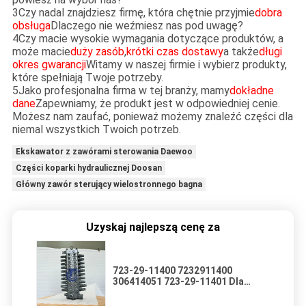
3Czy nadal znajdziesz firmę, która chętnie przyjmie
dobra
obsługa
Dlaczego nie weźmiesz nas pod uwagę?
4Czy macie wysokie wymagania dotyczące produktów, a
może macie
duży zasób
,
krótki czas dostawy
a także
długi
okres gwarancji
Witamy w naszej firmie i wybierz produkty,
które spełniają Twoje potrzeby.
5Jako profesjonalna firma w tej branży, mamy
dokładne
dane
Zapewniamy, że produkt jest w odpowiedniej cenie.
Możesz nam zaufać, ponieważ możemy znaleźć części dla
niemal wszystkich Twoich potrzeb.
Ekskawator z zawórami sterowania Daewoo
Części koparki hydraulicznej Doosan
Główny zawór sterujący wielostronnego bagna
Uzyskaj najlepszą cenę za
723-29-11400 7232911400
306414051 723-29-11401 Dla
Komatsu PC95R-2 EXCAVATORS
PARTS Hydraulic MAIN CONTROL