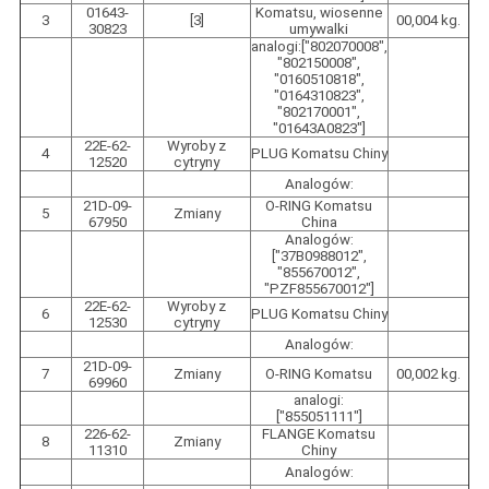
01643-
Komatsu, wiosenne
3
[3]
00,004 kg.
30823
umywalki
analogi:["802070008",
"802150008",
"0160510818",
"0164310823",
"802170001",
"01643A0823"]
22E-62-
Wyroby z
4
PLUG Komatsu Chiny
12520
cytryny
Analogów:
21D-09-
O-RING Komatsu
5
Zmiany
67950
China
Analogów:
["37B0988012",
"855670012",
"PZF855670012"]
22E-62-
Wyroby z
6
PLUG Komatsu Chiny
12530
cytryny
Analogów:
21D-09-
7
Zmiany
O-RING Komatsu
00,002 kg.
69960
analogi:
["855051111"]
226-62-
FLANGE Komatsu
8
Zmiany
11310
Chiny
Analogów: