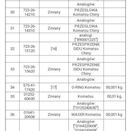
Analogów:
723-26-
PRZESŁOWA
30
Zmiany
14210
Komatsu Chiny
Analogów:
723-26-
PRZESŁOWA
31
Zmiany
14310
Komatsu Chiny
analogi:
["890001225"]
PRZESPRZENIE
723-26-
32
[16]
GIDU Komatsu
15120
Chiny
Analogów:
PRZESPRZENIE
723-26-
33
Zmiany
GIDU Komatsu
15620
Chiny
Analogów:
575-41-
34
[17]
O-RING Komatsu
00,001 kg.
17420
01252-
35
Zmiany
Komatsu.
00,01 kg.
60630
Analogów:
["0125240630"]
01641-
36
Zmiany
WASER Komatsu
00,001 kg.
20608
Analogów:
["0164220608",
"0164100608",