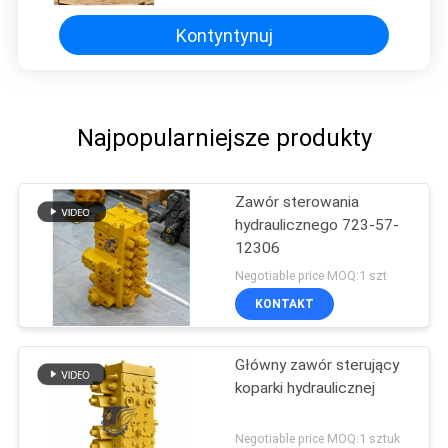
VALVE
Kontyntynuj
Najpopularniejsze produkty
Zawór sterowania
hydraulicznego 723-57-
12306
Negotiable price MOQ:1 szt
KONTAKT
Główny zawór sterujący
koparki hydraulicznej
Negotiable price MOQ:1 sztuk