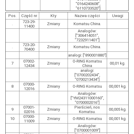
"0164240608",
"6110733520"]
Pos.
Część nr
Kty
Nazwa części
Uwagi
723-29-
.
Zmiany
Komatsu China.
11400
Analogów:
["306414051",
"7232911401"]
723-20-
.
Zmiany
Komatsu China.
70400
analogi: ["890001880"]
07002-
O-RING Komatsu
7
Zmiany
00,01 kg.
12434
China
analogi:
["0700202434",
"0700213434"]
07000-
8
Zmiany
O-RING Komatsu
00,001 kg.
12016
Analogów:
["YM24311000160",
"0700002016"]
07001-
Pierścień, nos
9
Zmiany
00,005 kg.
02016
Komatsu.
07000-
10
Zmiany
O-RING Komatsu
00,001 kg.
11009
Analogów:
["0700001009"]