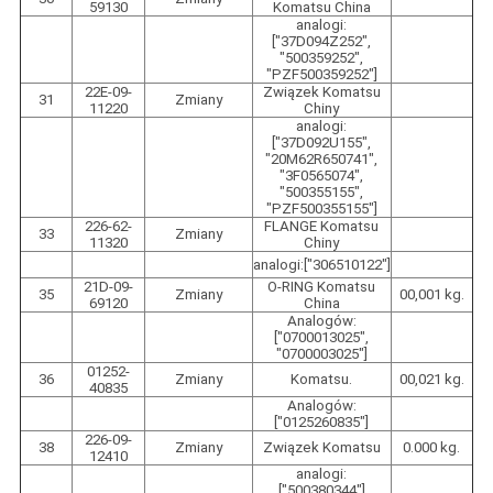
59130
Komatsu China
analogi:
["37D094Z252",
"500359252",
"PZF500359252"]
22E-09-
Związek Komatsu
31
Zmiany
11220
Chiny
analogi:
["37D092U155",
"20M62R650741",
"3F0565074",
"500355155",
"PZF500355155"]
226-62-
FLANGE Komatsu
33
Zmiany
11320
Chiny
analogi:["306510122"]
21D-09-
O-RING Komatsu
35
Zmiany
00,001 kg.
69120
China
Analogów:
["0700013025",
"0700003025"]
01252-
36
Zmiany
Komatsu.
00,021 kg.
40835
Analogów:
["0125260835"]
226-09-
38
Zmiany
Związek Komatsu
0.000 kg.
12410
analogi:
["500380344"]