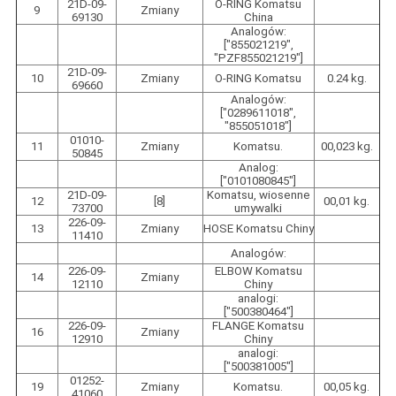
21D-09-
O-RING Komatsu
9
Zmiany
69130
China
Analogów:
["855021219",
"PZF855021219"]
21D-09-
10
Zmiany
O-RING Komatsu
0.24 kg.
69660
Analogów:
["0289611018",
"855051018"]
01010-
11
Zmiany
Komatsu.
00,023 kg.
50845
Analog:
["0101080845"]
21D-09-
Komatsu, wiosenne
12
[8]
00,01 kg.
73700
umywalki
226-09-
13
Zmiany
HOSE Komatsu Chiny
11410
Analogów:
226-09-
ELBOW Komatsu
14
Zmiany
12110
Chiny
analogi:
["500380464"]
226-09-
FLANGE Komatsu
16
Zmiany
12910
Chiny
analogi:
["500381005"]
01252-
19
Zmiany
Komatsu.
00,05 kg.
41060