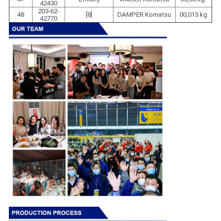
42430
203-62-
48
[8]
DAMPER Komatsu
00,015 kg
42770