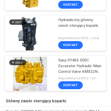
KONTAKT
Hydrauliczny główny
zawór sterujący koparki
Negotiable price MOQ:1 sztuk
KONTAKT
Sany SY485 500C
Excavator Hydraulic Main
Control Valve KMX32NA
High Quality
Negotiable price MOQ:1 szt
KONTAKT
Główny zawór sterujący koparki