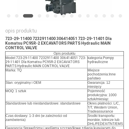
opis produktu
723-29-11400 7232911400 306414051 723-29-11401 Dla
Komatsu PC95R-2 EXCAVATORS PARTS Hydraulic MAIN
CONTROL VALVE
Opis produktu
Model:
723-29-11400 7232911400 306414051 723-
kategoria:
Pompy
29-11401 Dla Komatsu PC95R-2 EXCAVATORS
hydrauliczne
PARTS Hydraulic MAIN CONTROL VALVE
Marka: TQ
Miejsce
pochodzenia:Inne
państwo
Stan: oryginalny i OEM
Gwarancja: 12
miesięcy
MOQ: 1 sztuk
Pojemność
produkcyjna: 1000
sztuk/miesiąc
Standardowe lub niestandardowe: standardowe
Okres płatności: L/C,
T/T, Western Union,
Tradeassurance
Czas dostawy: 1-3 dni (w zależności od
Środki transportu:
zamówienia)
morskie, lotnicze lub
DHL/FEDEX/TNT/EMS
Gwarancja:
Sprawdzimy i wyślemy szczegółowe zdjęcia kupującym do