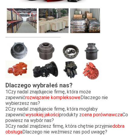
Dlaczego wybrałeś nas?
1Czy nadal znajdujecie firmę, która może
zapewnić
rozwiązanie kompleksowe
Dlaczego nie
wybierzesz nas?
2Czy nadal znajdujecie firmę, która mogłaby
zapewnić
wysokiej jakości
produkty z
cena porównawcza
Co
powiesz na wybór nas?
3Czy nadal znajdziesz firmę, która chętnie przyjmie
dobra
obsługa
Dlaczego nie weźmiesz nas pod uwagę?