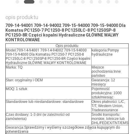
opis produktu
709-14-94001 709-14-94002 709-15-94000 709-15-94000 Dla
Komatsu PC1250-7 PC1250-8 PC1250LC-8 PC1250SP-8
PC1250-8R Części kopalni Hydrauliczne GŁÓWNE WALWY
KONTROLOWANE
Opis produktu
Model:
709-14-94001 709-14-94002 709-15-94000
kategoria:
Pompy
709-15-94000 Dla Komatsu PC1250-7 PC1250-8
hydrauliczne
PC1250LC-8 PC1250SP-8 PC1250-8R Części kopalni
Hydrauliczne GŁÓWNE WALWY KONTROLOWANE
Marka: TQ
Miejsce
pochodzenia:Inne
państwo
Stan: oryginalny i OEM
Gwarancja: 12
miesięcy
MOQ: 1 sztuk
Pojemność
produkcyjna: 1000
sztuk/miesiąc
Standardowe lub niestandardowe: standardowe
Okres płatności: L/C,
T/T, Western Union,
Tradeassurance
Czas dostawy: 1-3 dni (w zależności od
Środki transportu:
zamówienia)
morskie, lotnicze lub
DHL/FEDEX/TNT/EMS
Gwarancja:
Sprawdzimy i wyślemy szczegółowe zdjęcia kupującym do
potwierdzenia