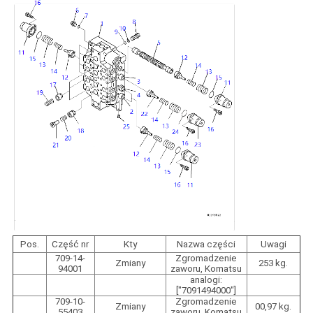
Pos.
Część nr
Kty
Nazwa części
Uwagi
709-14-
Zgromadzenie
Zmiany
253 kg.
94001
zaworu, Komatsu
analogi:
["7091494000"]
709-10-
Zgromadzenie
Zmiany
00,97 kg.
55403
zaworu, Komatsu