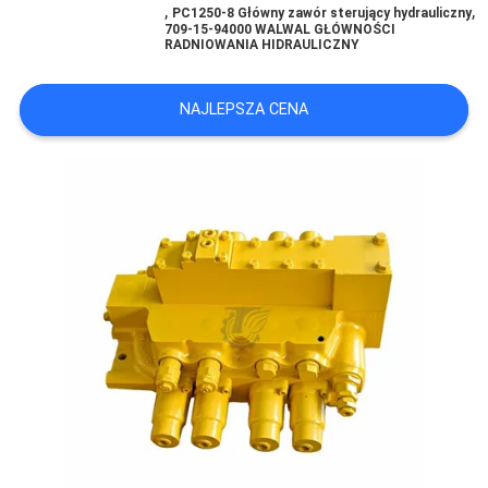
,
,
PC1250-8 Główny zawór sterujący hydrauliczny
709-15-94000 WALWAL GŁÓWNOŚCI
RADNIOWANIA HIDRAULICZNY
WSZYSTKIE
PRZYPADKI
NAJLEPSZA CENA
POPROSIĆ
O
WYCENĘ
SITEMAP
POLITYKA
PRYWATNOŚCI