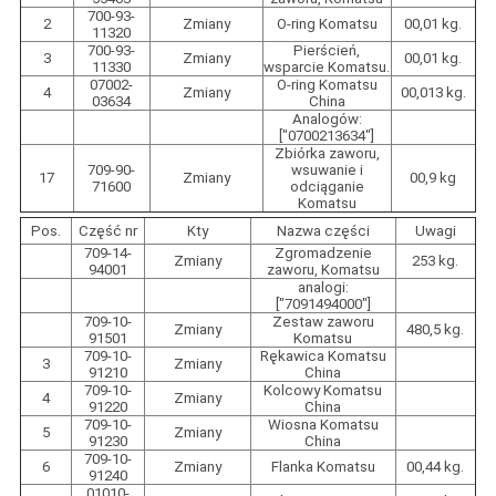
700-93-
2
Zmiany
O-ring Komatsu
00,01 kg.
11320
700-93-
Pierścień,
3
Zmiany
00,01 kg.
11330
wsparcie Komatsu.
07002-
O-ring Komatsu
4
Zmiany
00,013 kg.
03634
China
Analogów:
["0700213634"]
Zbiórka zaworu,
709-90-
wsuwanie i
17
Zmiany
00,9 kg
71600
odciąganie
Komatsu
Pos.
Część nr
Kty
Nazwa części
Uwagi
709-14-
Zgromadzenie
Zmiany
253 kg.
94001
zaworu, Komatsu
analogi:
["7091494000"]
709-10-
Zestaw zaworu
Zmiany
480,5 kg.
91501
Komatsu
709-10-
Rękawica Komatsu
3
Zmiany
91210
China
709-10-
Kolcowy Komatsu
4
Zmiany
91220
China
709-10-
Wiosna Komatsu
5
Zmiany
91230
China
709-10-
6
Zmiany
Flanka Komatsu
00,44 kg.
91240
01010-