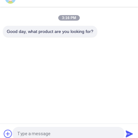
PC160LC-7 PC160-7 Wynęgarka z zawórami sterującymi
Komatsu, 723-57-16100 Główne części wykopalni
3:16 PM
VOE14541591 Główny zawór sterujący koparki dla Volvo
EC290B EC290C FC329C
Good day, what product are you looking for?
popularne kategorie
Wszystko
Pompa Hydrauliczna 
Główny Zawór 
Koparki
Sterujący Koparki
Napęd Końcowy 
Przekładnia 
Koparki
Obrotowa Koparki
Hydrauliczna Pompa 
Części Pompy 
Wentylatora
Hydraulicznej
Pompa Hydrauliczna 
Silnik Jazdy Koparki
KAWASAK
Poprosić o wycenę