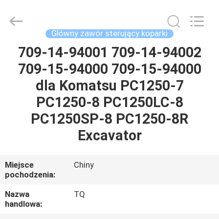
Tieqi
Construction
Machinery
Co.,
Ltd..
Główny zawór sterujący koparki
All
Rights
709-14-94001 709-14-94002
DOM
Reserved.
709-15-94000 709-15-94000
PRODUKTY
dla Komatsu PC1250-7
PC1250-8 PC1250LC-8
FILMY
PC1250SP-8 PC1250-8R
Excavator
POKAZ
VR
Miejsce
Chiny
pochodzenia:
O
Nazwa
TQ
handlowa:
NAS