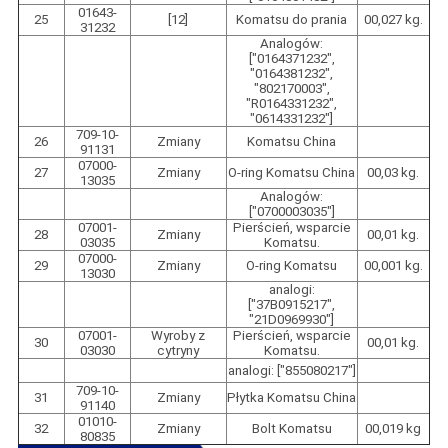
01643-
25
[12]
Komatsu do prania
00,027 kg.
31232
Analogów:
["0164371232",
"0164381232",
"802170003",
"R0164331232",
"0614331232"]
709-10-
26
Zmiany
Komatsu China
91131
07000-
27
Zmiany
O-ring Komatsu China
00,03 kg.
13035
Analogów:
["0700003035"]
07001-
Pierścień, wsparcie
28
Zmiany
00,01 kg.
03035
Komatsu.
07000-
29
Zmiany
O-ring Komatsu
00,001 kg.
13030
analogi:
["37B0915217",
"21D0969930"]
07001-
Wyroby z
Pierścień, wsparcie
30
00,01 kg.
03030
cytryny
Komatsu.
analogi: ["855080217"]
709-10-
31
Zmiany
Płytka Komatsu China
91140
01010-
32
Zmiany
Bolt Komatsu
00,019 kg
80835