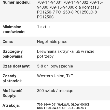
Numer modelu:
709-14-94001 709-14-94002 709-15-
94000 709-15-94000 dla Komatsu
WYCIECZKA
PC1250-7 PC1250-8 PC1250LC-8
PC1250S
PO
FABRYCE
Minimalne
1 sztuk
zamówienie:
Cena:
Negotiable price
KONTROLA
JAKOŚCI
Szczegóły
Drewniana skrzynka lub w razie
pakowania:
potrzeby
SKONTAKTUJ
Czas dostawy:
5-8 dni powszednie
SIĘ
Zasady
Western Union, T/T
płatności:
Z
Możliwość
300 sztuk / miesiąc
NAMI
Supply:
Atrakcja:
709-14-94001 WALWAL GŁÓWNOŚCI
AKTUALNOŚCI
KONTROLOWANIA HIDRAULICZNY