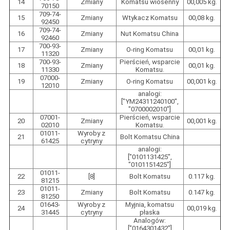
14
Zmiany
Komatsu wiosenny
00,005 kg.
70150
709-74-
15
Zmiany
Wtykacz Komatsu
00,08 kg.
92450
709-74-
16
Zmiany
Nut Komatsu China
92460
700-93-
17
Zmiany
O-ring Komatsu
00,01 kg.
11320
700-93-
Pierścień, wsparcie
18
Zmiany
00,01 kg.
11330
Komatsu.
07000-
19
Zmiany
O-ring Komatsu
00,001 kg.
12010
analogi:
["YM24311240100",
"0700002010"]
07001-
Pierścień, wsparcie
20
Zmiany
00,001 kg.
02010
Komatsu.
01011-
Wyroby z
21
Bolt Komatsu China
61425
cytryny
analogi:
["0101131425",
"0101151425"]
01011-
22
[8]
Bolt Komatsu
0.117 kg.
81215
01011-
23
Zmiany
Bolt Komatsu
0.147 kg.
81250
01643-
Wyroby z
Myjnia, komatsu
24
00,019 kg.
31445
cytryny
płaska
Analogów:
["0164301432"]