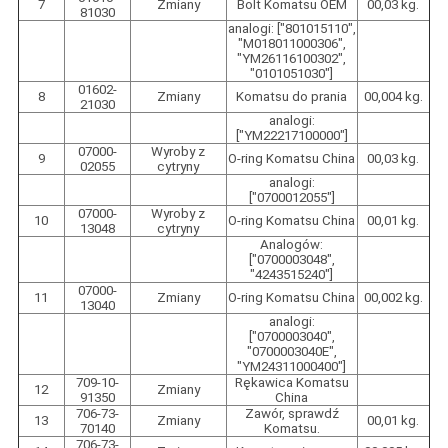
7
Zmiany
Bolt Komatsu OEM
00,03 kg.
81030
analogi: ["801015110",
"M018011000306",
"YM26116100302",
"0101051030"]
01602-
8
Zmiany
Komatsu do prania
00,004 kg.
21030
analogi:
["YM22217100000"]
07000-
Wyroby z
9
O-ring Komatsu China
00,03 kg.
02055
cytryny
analogi:
["0700012055"]
07000-
Wyroby z
10
O-ring Komatsu China
00,01 kg.
13048
cytryny
Analogów:
["0700003048",
"4243515240"]
07000-
11
Zmiany
O-ring Komatsu China
00,002 kg.
13040
analogi:
["0700003040",
"0700003040E",
"YM24311000400"]
709-10-
Rękawica Komatsu
12
Zmiany
91350
China
706-73-
Zawór, sprawdź
13
Zmiany
00,01 kg.
70140
Komatsu.
706-73-