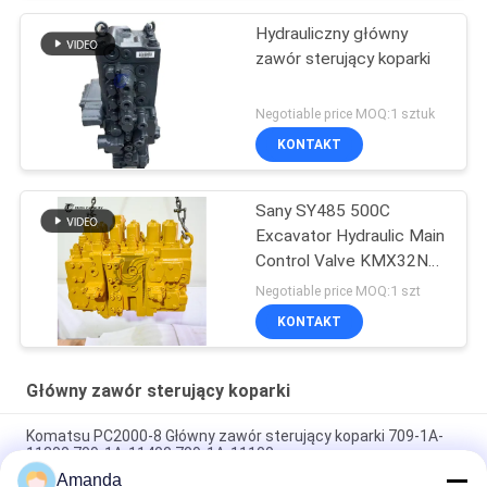
Hydrauliczny główny
zawór sterujący koparki
Negotiable price MOQ:1 sztuk
KONTAKT
Sany SY485 500C
Excavator Hydraulic Main
Control Valve KMX32NA
High Quality
Negotiable price MOQ:1 szt
KONTAKT
Główny zawór sterujący koparki
Komatsu PC2000-8 Główny zawór sterujący koparki 709-1A-
11300 709-1A-11400 709-1A-11100
Amanda