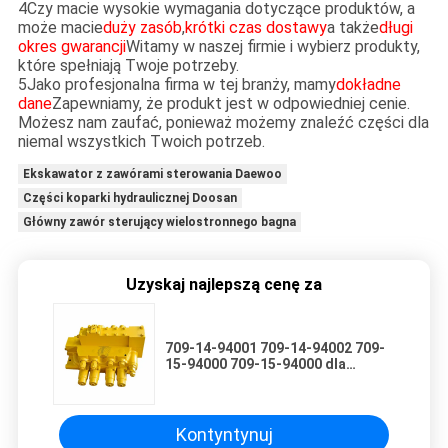
4Czy macie wysokie wymagania dotyczące produktów, a
może macie
duży zasób
,
krótki czas dostawy
a także
długi
okres gwarancji
Witamy w naszej firmie i wybierz produkty,
które spełniają Twoje potrzeby.
5Jako profesjonalna firma w tej branży, mamy
dokładne
dane
Zapewniamy, że produkt jest w odpowiedniej cenie.
Możesz nam zaufać, ponieważ możemy znaleźć części dla
niemal wszystkich Twoich potrzeb.
Ekskawator z zawórami sterowania Daewoo
Części koparki hydraulicznej Doosan
Główny zawór sterujący wielostronnego bagna
Uzyskaj najlepszą cenę za
709-14-94001 709-14-94002 709-
15-94000 709-15-94000 dla
Komatsu PC1250-7 PC1250-8
PC1250LC-8 PC1250SP-8 PC1250-
8R Excavator
Kontyntynuj