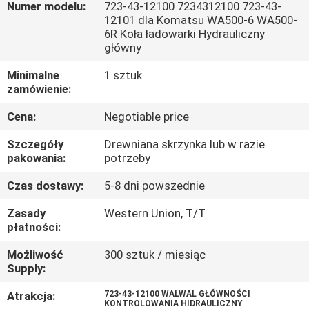
Numer modelu:
723-43-12100 7234312100 723-43-
12101 dla Komatsu WA500-6 WA500-
WYCIECZKA
6R Koła ładowarki Hydrauliczny
główny
PO
FABRYCE
Minimalne
1 sztuk
zamówienie:
Cena:
Negotiable price
KONTROLA
JAKOŚCI
Szczegóły
Drewniana skrzynka lub w razie
pakowania:
potrzeby
SKONTAKTUJ
Czas dostawy:
5-8 dni powszednie
SIĘ
Zasady
Western Union, T/T
płatności:
Z
Możliwość
300 sztuk / miesiąc
NAMI
Supply:
Atrakcja:
723-43-12100 WALWAL GŁÓWNOŚCI
AKTUALNOŚCI
KONTROLOWANIA HIDRAULICZNY