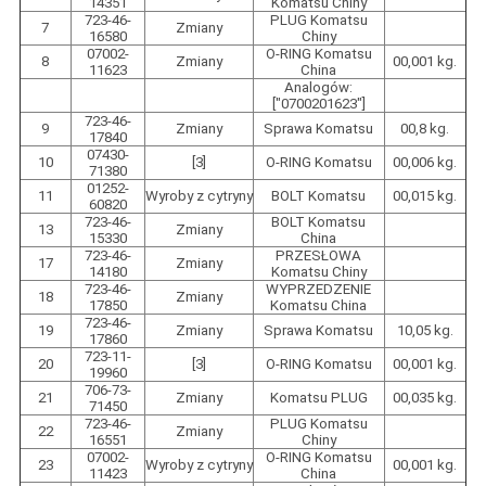
14351
Komatsu Chiny
723-46-
PLUG Komatsu
7
Zmiany
16580
Chiny
07002-
O-RING Komatsu
8
Zmiany
00,001 kg.
11623
China
Analogów:
["0700201623"]
723-46-
9
Zmiany
Sprawa Komatsu
00,8 kg.
17840
07430-
10
[3]
O-RING Komatsu
00,006 kg.
71380
01252-
11
Wyroby z cytryny
BOLT Komatsu
00,015 kg.
60820
723-46-
BOLT Komatsu
13
Zmiany
15330
China
723-46-
PRZESŁOWA
17
Zmiany
14180
Komatsu Chiny
723-46-
WYPRZEDZENIE
18
Zmiany
17850
Komatsu China
723-46-
19
Zmiany
Sprawa Komatsu
10,05 kg.
17860
723-11-
20
[3]
O-RING Komatsu
00,001 kg.
19960
706-73-
21
Zmiany
Komatsu PLUG
00,035 kg.
71450
723-46-
PLUG Komatsu
22
Zmiany
16551
Chiny
07002-
O-RING Komatsu
23
Wyroby z cytryny
00,001 kg.
11423
China