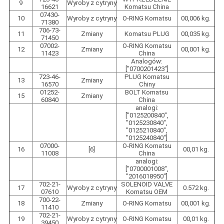
9
Wyroby z cytryny
16621
Komatsu China
07430-
10
Wyroby z cytryny
O-RING Komatsu
00,006 kg.
71380
706-73-
11
Zmiany
Komatsu PLUG
00,035 kg.
71450
07002-
O-RING Komatsu
12
Zmiany
00,001 kg.
11423
China
Analogów:
["0700201423"]
723-46-
PLUG Komatsu
13
Zmiany
16570
Chiny
01252-
BOLT Komatsu
15
Zmiany
60840
China
analogi:
["0125200840",
"0125230840",
"0125210840",
"0125240840"]
07000-
O-RING Komatsu
16
[6]
00,01 kg.
11008
China
analogi:
["0700001008",
"2016018950"]
702-21-
SOLENOID VALVE
17
Wyroby z cytryny
0.572 kg.
07610
Komatsu OEM
700-22-
18
Zmiany
O-RING Komatsu
00,001 kg.
11410
702-21-
19
Wyroby z cytryny
O-RING Komatsu
00,01 kg.
39450