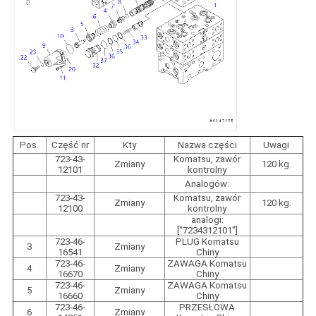
Pos.
Część nr
Kty
Nazwa części
Uwagi
723-43-
Komatsu, zawór
Zmiany
120 kg.
12101
kontrolny
Analogów:
723-43-
Komatsu, zawór
Zmiany
120 kg.
12100
kontrolny
analogi:
["7234312101"]
723-46-
PLUG Komatsu
3
Zmiany
16541
Chiny
723-46-
ZAWAGA Komatsu
4
Zmiany
16670
Chiny
723-46-
ZAWAGA Komatsu
5
Zmiany
16660
Chiny
723-46-
PRZESŁOWA
6
Zmiany