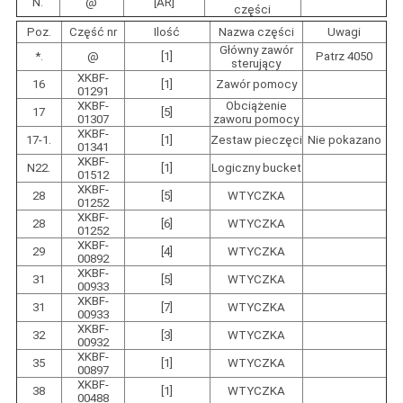
N.
@
[AR]
części
Poz.
Część nr
Ilość
Nazwa części
Uwagi
Główny zawór
*.
@
[1]
Patrz 4050
sterujący
XKBF-
16
[1]
Zawór pomocy
01291
XKBF-
Obciążenie
17
[5]
01307
zaworu pomocy
XKBF-
17-1.
[1]
Zestaw pieczęci
Nie pokazano
01341
XKBF-
N22.
[1]
Logiczny bucket
01512
XKBF-
28
[5]
WTYCZKA
01252
XKBF-
28
[6]
WTYCZKA
01252
XKBF-
29
[4]
WTYCZKA
00892
XKBF-
31
[5]
WTYCZKA
00933
XKBF-
31
[7]
WTYCZKA
00933
XKBF-
32
[3]
WTYCZKA
00932
XKBF-
35
[1]
WTYCZKA
00897
XKBF-
38
[1]
WTYCZKA
00488