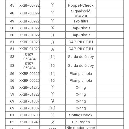
45
XKBF-00732
[1]
Poppet-Check
Signalność
48
XKBF-00399
[1]
otworu
49
XKBF-00922
[1]
Typ filtra
50
XKBF-01322
[4]
Cap-Pilot a
50
XKBF-01322
[3]
Cap-Pilot a
51
XKBF-01323
[3]
CAP-PILOT B1
51
XKBF-01323
[4]
CAP-PILOT B1
S107-
53
[14]
Surda do śruby
060404
S107-
53
[16]
Surda do śruby
060404
56
XKBF-00625
[14]
Plan-plambla
56
XKBF-00625
[16]
Plan-plambla
58
XKBF-01275
[1]
O-ring
59
XKBF-01328
[1]
O-ring
69
XKBF-01337
[9]
O-ring
69
XKBF-01337
[10]
O-ring
81
XKBF-00733
[1]
Spring Check
82
XKBF-01249
[2]
Pin-Regen
Nie dostarczane