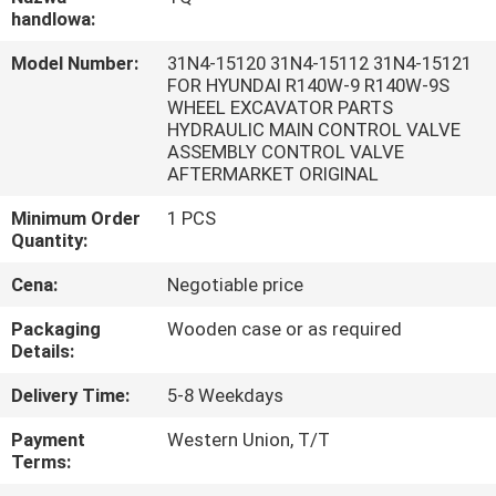
handlowa:
WYCIECZKA
Model Number:
31N4-15120 31N4-15112 31N4-15121
PO
FOR HYUNDAI R140W-9 R140W-9S
WHEEL EXCAVATOR PARTS
FABRYCE
HYDRAULIC MAIN CONTROL VALVE
ASSEMBLY CONTROL VALVE
AFTERMARKET ORIGINAL
KONTROLA
Minimum Order
1 PCS
JAKOŚCI
Quantity:
Cena:
Negotiable price
SKONTAKTUJ
Packaging
Wooden case or as required
SIĘ
Details:
Z
Delivery Time:
5-8 Weekdays
NAMI
Payment
Western Union, T/T
Terms:
AKTUALNOŚCI