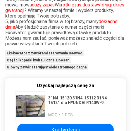
mowa, mowa
duży zapas
W
krótki czas dostawy
I
długi okres
gwarancji
? Witamy w naszej firmie i wybierz produkty,
które spełniają Twoje potrzeby.
5, jako profesjonalna firma w tej branży, mamy
dokładne
dane
Aby śledzić zapytanie o numer części marki
Excavator, gwarantuje prawidłową stawkę produktu.
Możesz nam zaufać, ponieważ możesz znaleźć części dla
prawie wszystkich Twoich potrzeb.
Ekskawator z zawórami sterowania Daewoo
Części koparki hydraulicznej Doosan
Główny zawór sterujący wielostronnego bagna
Uzyskaj najlepszą cenę za
31N4-15120 31N4-15112 31N4-
15121 dla HYUNDAI R140W-9
R140W-9S Części koparki kołowej
hydrauliczne Główny zawór
MOQ：
1 PCS
sterujący Zgromadzenie zaworu
sterującego
PRZEDPRZEDPRZEDPRZEDPRZEDPRZEDP
Kontyntynuj