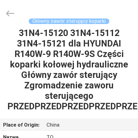
Tieqi
Construction
Machinery
Co.,
Ltd..
Główny zawór sterujący koparki
All
Rights
31N4-15120 31N4-15112
DOM
Reserved.
31N4-15121 dla HYUNDAI
PRODUKTY
R140W-9 R140W-9S Części
koparki kołowej hydrauliczne
FILMY
Główny zawór sterujący
Zgromadzenie zaworu
POKAZ
sterującego
VR
PRZEDPRZEDPRZEDPRZEDPRZE
O
Place of Origin:
China
NAS
Nazwa
TQ