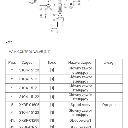
Poz.
Część nr
Ilość
Nazwa części
Uwagi
Główny zawór
*.
31Q4-15120
[1]
sterujący
Główny zawór
*.
31Q4-15121
[1]
sterujący
Główny zawór
*.
31Q4-15121
[1]
sterujący
Główny zawór
*.
31Q4-15122
[1]
sterujący
5
XKBF-01605
[1]
Spool Assy
Opcja-c
Główny zawór
*.
31Q4-15123
[1]
sterujący
N1.
XKBF-01299
[1]
Obudowa-p1
N1.
XKBF-01625
[1]
Obudowa-p1