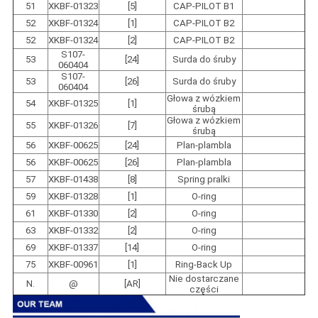
51
XKBF-01323
[5]
CAP-PILOT B1
52
XKBF-01324
[1]
CAP-PILOT B2
52
XKBF-01324
[2]
CAP-PILOT B2
S107-
53
[24]
Surda do śruby
060404
S107-
53
[26]
Surda do śruby
060404
Głowa z wózkiem
54
XKBF-01325
[1]
śrubą
Głowa z wózkiem
55
XKBF-01326
[7]
śrubą
56
XKBF-00625
[24]
Plan-plambla
56
XKBF-00625
[26]
Plan-plambla
57
XKBF-01438
[8]
Spring pralki
59
XKBF-01328
[1]
O-ring
61
XKBF-01330
[2]
O-ring
63
XKBF-01332
[2]
O-ring
69
XKBF-01337
[14]
O-ring
75
XKBF-00961
[1]
Ring-Back Up
Nie dostarczane
N.
@
[AR]
części