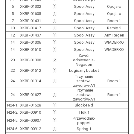
5
XKBF-01302
[1]
Spool Assy
Opcja-c
5
XKBF-01605
[1]
Spool Assy
Opcja-c
7
XKBF-01431
[1]
Spool Assy
Boom 1
10
XKBF-01417
[1]
Spool Assy
Ramię 2
12
XKBF-01437
[1]
Spool Assy
Arm Regen
14
XKBF-01306
[1]
Spool Assy
WIADERKO
14
XKBF-01610
[1]
Spool Assy
WIADERKO
Zawór
20
XKBF-01308
[2]
odniesienia-
Negacon
22
XKBF-01512
[1]
Logiczny bucket
Trzymanie
24
XKBF-01314
[1]
zestawu
Boom 1
zaworów-A1
Trzymanie
24
XKBF-01627
[1]
zestawu
Boom 1
zaworów-A1
N24-1.
XKBF-01628
[1]
Block-H/d
N24-2.
XKBF-00910
[1]
Tłok 1
Przewodnik-
N24-5.
XKBF-00907
[1]
poppet
N24-6.
XKBF-00912
[1]
Spring 1