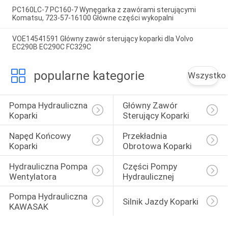
PC160LC-7 PC160-7 Wynęgarka z zawórami sterującymi
Komatsu, 723-57-16100 Główne części wykopalni
VOE14541591 Główny zawór sterujący koparki dla Volvo
EC290B EC290C FC329C
popularne kategorie
Wszystko
Pompa Hydrauliczna 
Główny Zawór 
Koparki
Sterujący Koparki
Napęd Końcowy 
Przekładnia 
Koparki
Obrotowa Koparki
Hydrauliczna Pompa 
Części Pompy 
Wentylatora
Hydraulicznej
Pompa Hydrauliczna 
Silnik Jazdy Koparki
KAWASAK