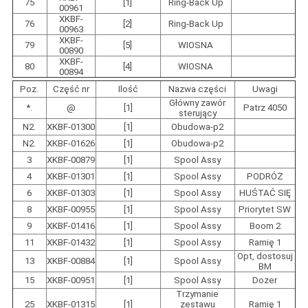
75
[1]
Ring-Back Up
00961
XKBF-
76
[2]
Ring-Back Up
00963
XKBF-
79
[5]
WIOSNA
00890
XKBF-
80
[4]
WIOSNA
00894
Poz.
Część nr
Ilość
Nazwa części
Uwagi
Główny zawór
*.
@
[1]
Patrz 4050
sterujący
N2.
XKBF-01300
[1]
Obudowa-p2
N2.
XKBF-01626
[1]
Obudowa-p2
3
XKBF-00879
[1]
Spool Assy
4
XKBF-01301
[1]
Spool Assy
PODRÓŻ
6
XKBF-01303
[1]
Spool Assy
HUŚTAĆ SIĘ
8
XKBF-00955
[1]
Spool Assy
Priorytet SW
9
XKBF-01416
[1]
Spool Assy
Boom 2
11
XKBF-01432
[1]
Spool Assy
Ramię 1
Opt, dostosuj
13
XKBF-00884
[1]
Spool Assy
BM
15
XKBF-00951
[1]
Spool Assy
Dozer
Trzymanie
25
XKBF-01315
[1]
zestawu
Ramię 1