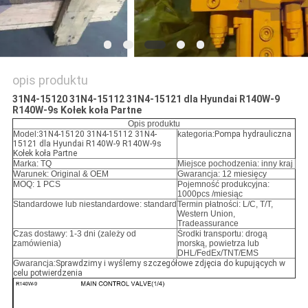
opis produktu
31N4-15120 31N4-15112 31N4-15121 dla Hyundai R140W-9
R140W-9s Kołek koła Partne
Opis produktu
Model:
31N4-15120 31N4-15112 31N4-
kategoria:
Pompa hydrauliczna
15121 dla Hyundai R140W-9 R140W-9s
Kołek koła Partne
Marka: TQ
Miejsce pochodzenia: inny kraj
Warunek: Original & OEM
Gwarancja: 12 miesięcy
MOQ: 1 PCS
Pojemność produkcyjna:
1000pcs /miesiąc
Standardowe lub niestandardowe: standard
Termin płatności: L/C, T/T,
Western Union,
Tradeassurance
Czas dostawy: 1-3 dni (zależy od
Środki transportu: drogą
zamówienia)
morską, powietrza lub
DHL/FedEx/TNT/EMS
Gwarancja:
Sprawdzimy i wyślemy szczegółowe zdjęcia do kupujących w
celu potwierdzenia