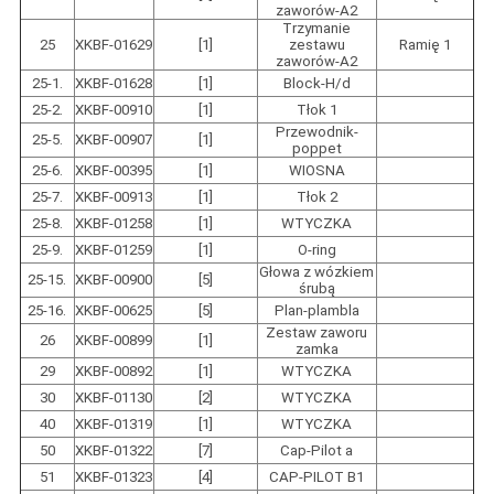
zaworów-A2
Trzymanie
25
XKBF-01629
[1]
zestawu
Ramię 1
zaworów-A2
25-1.
XKBF-01628
[1]
Block-H/d
25-2.
XKBF-00910
[1]
Tłok 1
Przewodnik-
25-5.
XKBF-00907
[1]
poppet
25-6.
XKBF-00395
[1]
WIOSNA
25-7.
XKBF-00913
[1]
Tłok 2
25-8.
XKBF-01258
[1]
WTYCZKA
25-9.
XKBF-01259
[1]
O-ring
Głowa z wózkiem
25-15.
XKBF-00900
[5]
śrubą
25-16.
XKBF-00625
[5]
Plan-plambla
Zestaw zaworu
26
XKBF-00899
[1]
zamka
29
XKBF-00892
[1]
WTYCZKA
30
XKBF-01130
[2]
WTYCZKA
40
XKBF-01319
[1]
WTYCZKA
50
XKBF-01322
[7]
Cap-Pilot a
51
XKBF-01323
[4]
CAP-PILOT B1