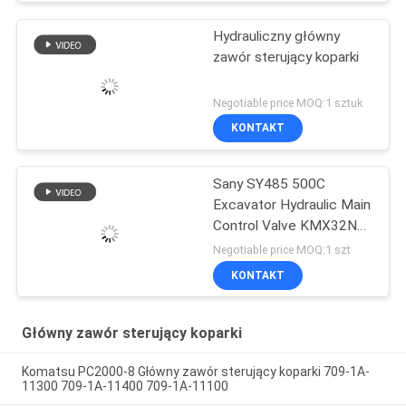
Hydrauliczny główny
zawór sterujący koparki
Negotiable price MOQ:1 sztuk
KONTAKT
Sany SY485 500C
Excavator Hydraulic Main
Control Valve KMX32NA
High Quality
Negotiable price MOQ:1 szt
KONTAKT
Główny zawór sterujący koparki
Komatsu PC2000-8 Główny zawór sterujący koparki 709-1A-
11300 709-1A-11400 709-1A-11100