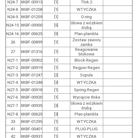
N24-7.
XKBF-00913
[1]
Tłok 2
N24-8.
XKBF-01258
[1]
WTYCZKA
N24-9.
XKBF-01259
[1]
O-ring
Głowa z wózkiem
N24-15.
XKBF-00900
[5]
śrubą
N24-16.
XKBF-00625
[5]
Plan-plambla
Zestaw zaworu
26
XKBF-00899
[1]
zamka
Reagowanie
27
XKBF-01316
[1]
blokowe
N27-1.
XKBF-00902
[1]
Block-Regen
N27-2.
XKBF-00919
[1]
Regper-Regen
N27-3.
XKBF-01247
[2]
Szpula
N27-4.
XKBF-01248
[3]
WTYCZKA
N27-5.
XKBF-00918
[1]
Spring-Regen
N27-6.
XKBF-00920
[1]
Wycięcie tłoka
Głowa z wózkiem
N27-7.
XKBF-00935
[3]
śrubą
N27-8.
XKBF-00625
[3]
Plan-plambla
33
XKBF-01295
[1]
WTYCZKA
41
XKBF-00401
[1]
PLUG-PLUG
42
XKBF-00931
[1]
WTYCZKA