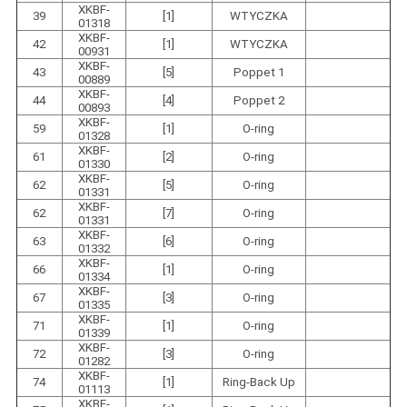
XKBF-
39
[1]
WTYCZKA
01318
XKBF-
42
[1]
WTYCZKA
00931
XKBF-
43
[5]
Poppet 1
00889
XKBF-
44
[4]
Poppet 2
00893
XKBF-
59
[1]
O-ring
01328
XKBF-
61
[2]
O-ring
01330
XKBF-
62
[5]
O-ring
01331
XKBF-
62
[7]
O-ring
01331
XKBF-
63
[6]
O-ring
01332
XKBF-
66
[1]
O-ring
01334
XKBF-
67
[3]
O-ring
01335
XKBF-
71
[1]
O-ring
01339
XKBF-
72
[3]
O-ring
01282
XKBF-
74
[1]
Ring-Back Up
01113
XKBF-