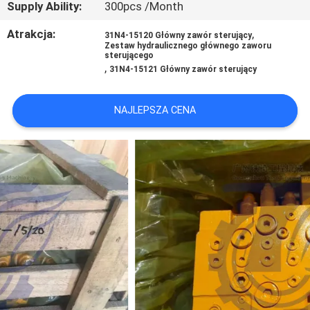
Supply Ability:
300pcs /Month
Atrakcja:
,
WSZYSTKIE
31N4-15120 Główny zawór sterujący
Zestaw hydraulicznego głównego zaworu
sterującego
PRZYPADKI
,
31N4-15121 Główny zawór sterujący
POPROSIĆ
NAJLEPSZA CENA
O
WYCENĘ
SITEMAP
POLITYKA
PRYWATNOŚCI