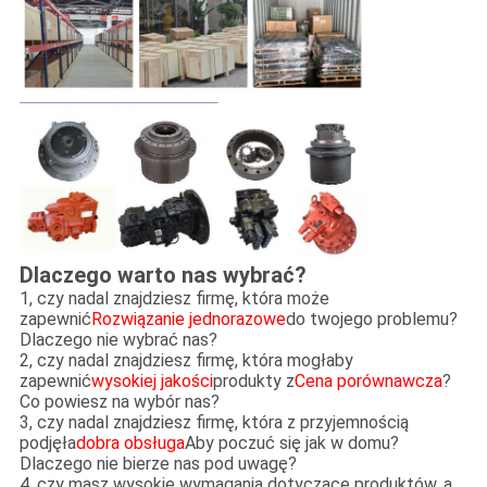
Dlaczego warto nas wybrać?
1, czy nadal znajdziesz firmę, która może
zapewnić
Rozwiązanie jednorazowe
do twojego problemu?
Dlaczego nie wybrać nas?
2, czy nadal znajdziesz firmę, która mogłaby
zapewnić
wysokiej jakości
produkty z
Cena porównawcza
?
Co powiesz na wybór nas?
3, czy nadal znajdziesz firmę, która z przyjemnością
podjęła
dobra obsługa
Aby poczuć się jak w domu?
Dlaczego nie bierze nas pod uwagę?
4, czy masz wysokie wymagania dotyczące produktów, a