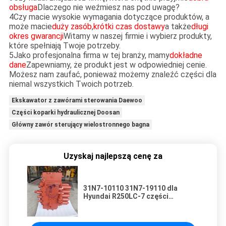
obsługa
Dlaczego nie weźmiesz nas pod uwagę?
4Czy macie wysokie wymagania dotyczące produktów, a
może macie
duży zasób
,
krótki czas dostawy
a także
długi
okres gwarancji
Witamy w naszej firmie i wybierz produkty,
które spełniają Twoje potrzeby.
5Jako profesjonalna firma w tej branży, mamy
dokładne
dane
Zapewniamy, że produkt jest w odpowiedniej cenie.
Możesz nam zaufać, ponieważ możemy znaleźć części dla
niemal wszystkich Twoich potrzeb.
Ekskawator z zawórami sterowania Daewoo
Części koparki hydraulicznej Doosan
Główny zawór sterujący wielostronnego bagna
Uzyskaj najlepszą cenę za
31N7-10110 31N7-19110 dla
Hyundai R250LC-7 części
Hydrauliczne główne zawór
sterujący oryginał