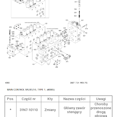
Pos.
Część nr
Kty
Nazwa części
Uwagi
Choroby
Główny zawór
przenoszone
*
31N7-10110
Zmiany
sterujący
drogą
płciową