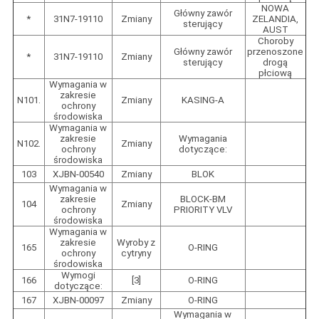
NOWA
Główny zawór
*
31N7-19110
Zmiany
ZELANDIA,
sterujący
AUST
Choroby
Główny zawór
przenoszone
*
31N7-19110
Zmiany
sterujący
drogą
płciową
Wymagania w
zakresie
N101.
Zmiany
KASING-A
ochrony
środowiska
Wymagania w
zakresie
Wymagania
N102.
Zmiany
ochrony
dotyczące:
środowiska
103
XJBN-00540
Zmiany
BLOK
Wymagania w
zakresie
BLOCK-BM
104
Zmiany
ochrony
PRIORITY VLV
środowiska
Wymagania w
zakresie
Wyroby z
165
O-RING
ochrony
cytryny
środowiska
Wymogi
166
[3]
O-RING
dotyczące:
167
XJBN-00097
Zmiany
O-RING
Wymagania w