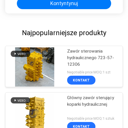
Kontyntynuj
Najpopularniejsze produkty
Zawór sterowania
hydraulicznego 723-57-
12306
Negotiable price MOQ:1 szt
KONTAKT
Główny zawór sterujący
koparki hydraulicznej
Negotiable price MOQ:1 sztuk
KONTAKT