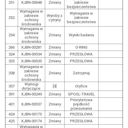
251
XJBN-00648
Zmiany
zakresie
bezpieczeństwa
Wymagania w
Wymagania w
zakresie
Wyroby z
252
zakresie
ochrony
cytryny
bezpieczeństwa
środowiska
Wymagania w
zakresie
254
Zmiany
Wyniki badania
ochrony
środowiska
266
XJBN-00281
Zmiany
O-RING
324
XJBN-00534
Zmiany
PRZESŁOWA
325
XJBN-00535
Zmiany
PRZESŁOWA
Wymagania w
zakresie
338
Zmiany
Zatrzymaj
ochrony
środowiska
Wymogi
357
[3]
Oryfice
dotyczące:
391
XJBN-00249
Zmiany
SPOOL-TRAVEL
Priorytetowa
401
XJBN-00537
Zmiany
prędkość
przesuwania
424
XJBN-00175
Zmiany
PRZESŁOWA
425
XJBN-00174
Zmiany
PRZESŁOWA
Wymagania w