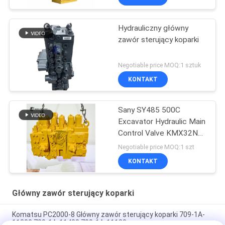
Hydrauliczny główny
zawór sterujący koparki
Negotiable price MOQ:1 sztuk
KONTAKT
Sany SY485 500C
Excavator Hydraulic Main
Control Valve KMX32NA
High Quality
Negotiable price MOQ:1 szt
KONTAKT
Główny zawór sterujący koparki
Komatsu PC2000-8 Główny zawór sterujący koparki 709-1A-
11300 709-1A-11400 709-1A-11100