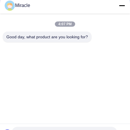
Miracle
PC160LC-7 PC160-7 Wynęgarka z zawórami sterującymi
Komatsu, 723-57-16100 Główne części wykopalni
4:07 PM
VOE14541591 Główny zawór sterujący koparki dla Volvo
EC290B EC290C FC329C
Good day, what product are you looking for?
popularne kategorie
Wszystko
Pompa Hydrauliczna 
Główny Zawór 
Koparki
Sterujący Koparki
Napęd Końcowy 
Przekładnia 
Koparki
Obrotowa Koparki
Hydrauliczna Pompa 
Części Pompy 
Wentylatora
Hydraulicznej
Pompa Hydrauliczna 
Silnik Jazdy Koparki
KAWASAK