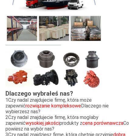
Dlaczego wybrałeś nas?
1Czy nadal znajdujecie firmę, która może
zapewnić
rozwiązanie kompleksowe
Dlaczego nie
wybierzesz nas?
2Czy nadal znajdujecie firmę, która mogłaby
zapewnić
wysokiej jakości
produkty z
cena porównawcza
Co
powiesz na wybór nas?
3Czy nadal znajdziesz firmę, która chętnie przyjmie
dobra