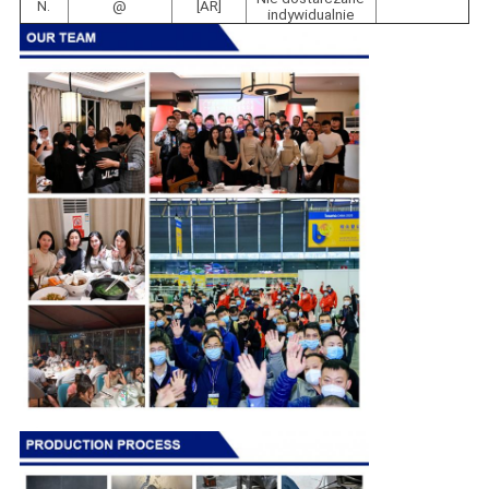
N.
@
[AR]
indywidualnie