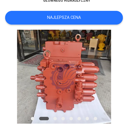
GŁÓWNEGO HIDRAULYCZNY
WSZYSTKIE
NAJLEPSZA CENA
PRZYPADKI
POPROSIĆ
O
WYCENĘ
SITEMAP
POLITYKA
PRYWATNOŚCI