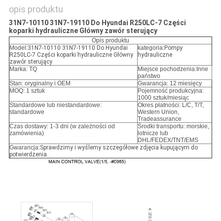
opis produktu
31N7-10110 31N7-19110 Do Hyundai R250LC-7 Części
koparki hydrauliczne Główny zawór sterujący
Opis produktu
Model:
31N7-10110 31N7-19110 Do Hyundai
kategoria:
Pompy
R250LC-7 Części koparki hydrauliczne Główny
hydrauliczne
zawór sterujący
Marka: TQ
Miejsce pochodzenia:Inne
państwo
Stan: oryginalny i OEM
Gwarancja: 12 miesięcy
MOQ: 1 sztuk
Pojemność produkcyjna:
1000 sztuk/miesiąc
Standardowe lub niestandardowe:
Okres płatności: L/C, T/T,
standardowe
Western Union,
Tradeassurance
Czas dostawy: 1-3 dni (w zależności od
Środki transportu: morskie,
zamówienia)
lotnicze lub
DHL/FEDEX/TNT/EMS
Gwarancja:
Sprawdzimy i wyślemy szczegółowe zdjęcia kupującym do
potwierdzenia