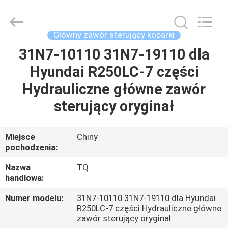
Tieqi
Construction
Machinery
Co.,
Ltd..
Główny zawór sterujący koparki
All
Rights
31N7-10110 31N7-19110 dla
DOM
Reserved.
Hyundai R250LC-7 części
PRODUKTY
Hydrauliczne główne zawór
sterujący oryginał
FILMY
Miejsce
Chiny
pochodzenia:
POKAZ
VR
Nazwa
TQ
handlowa:
O
Numer modelu:
31N7-10110 31N7-19110 dla Hyundai
R250LC-7 części Hydrauliczne główne
NAS
zawór sterujący oryginał