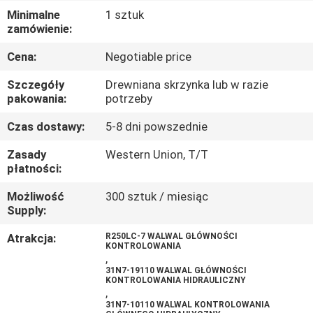
Minimalne
1 sztuk
WYCIECZKA
zamówienie:
PO
Cena:
Negotiable price
FABRYCE
Szczegóły
Drewniana skrzynka lub w razie
pakowania:
potrzeby
KONTROLA
Czas dostawy:
5-8 dni powszednie
JAKOŚCI
Zasady
Western Union, T/T
płatności:
SKONTAKTUJ
Możliwość
300 sztuk / miesiąc
Supply:
SIĘ
Z
Atrakcja:
R250LC-7 WALWAL GŁÓWNOŚCI
KONTROLOWANIA
,
NAMI
31N7-19110 WALWAL GŁÓWNOŚCI
KONTROLOWANIA HIDRAULICZNY
,
AKTUALNOŚCI
31N7-10110 WALWAL KONTROLOWANIA