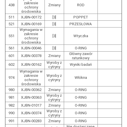
zakresie
438
Zmiany
ROD
ochrony
środowiska
511
XJBN-00172
[3]
POPPET
521
XJBN-00169
[3]
PRZESŁOWA
Wymagania w
zakresie
551
[3]
Wtyczka
ochrony
środowiska
561
XJBN-00046
[3]
O-RING
Główny zawór
601
XJBN-00378
Zmiany
ratunkowy
Wyroby z
602
XJBN-00162
Wyniki badań
cytryny
Wymagania w
zakresie
Wyroby z
974
Włókna
ochrony
cytryny
środowiska
980
XJBN-00362
Zmiany
O-RING
Wyroby z
981
XJBN-00363
O-RING
cytryny
982
XJBN-01017
Zmiany
O-RING
Wyroby z
990
XJBN-00374
O-RING
cytryny
991
XJBN-00283
Zmiany
O-RING
Nie dostarczane