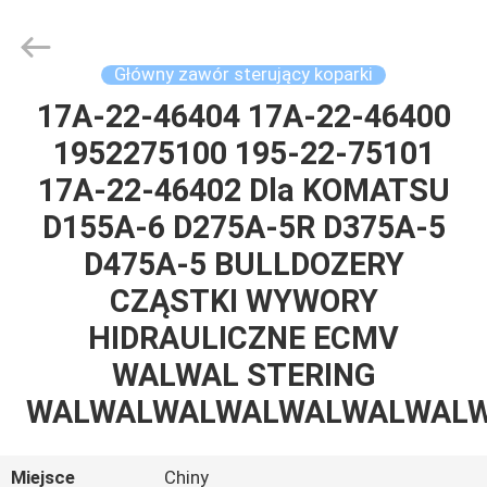
Tieqi
Construction
Machinery
Co.,
Ltd..
Główny zawór sterujący koparki
All
Rights
17A-22-46404 17A-22-46400
DOM
Reserved.
1952275100 195-22-75101
PRODUKTY
17A-22-46402 Dla KOMATSU
D155A-6 D275A-5R D375A-5
FILMY
D475A-5 BULLDOZERY
CZĄSTKI WYWORY
POKAZ
HIDRAULICZNE ECMV
VR
WALWAL STERING
WALWALWALWALWALWALWAL
O
NAS
Miejsce
Chiny