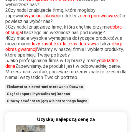
wybierzesz nas?
2Czy nadal znajdujecie firmę, która mogłaby
zapewnić
wysokiej jakości
produkty z
cena porównawcza
Co
powiesz na wybór nas?
3Czy nadal znajdziesz firmę, która chętnie przyjmie
dobra
obsługa
Dlaczego nie weźmiesz nas pod uwagę?
4Czy macie wysokie wymagania dotyczące produktów, a
może macie
duży zasób
,
krótki czas dostawy
a także
długi
okres gwarancji
Witamy w naszej firmie i wybierz produkty,
które spełniają Twoje potrzeby.
5Jako profesjonalna firma w tej branży, mamy
dokładne
dane
Zapewniamy, że produkt jest w odpowiedniej cenie.
Możesz nam zaufać, ponieważ możemy znaleźć części dla
niemal wszystkich Twoich potrzeb.
Ekskawator z zawórami sterowania Daewoo
Części koparki hydraulicznej Doosan
Główny zawór sterujący wielostronnego bagna
Uzyskaj najlepszą cenę za