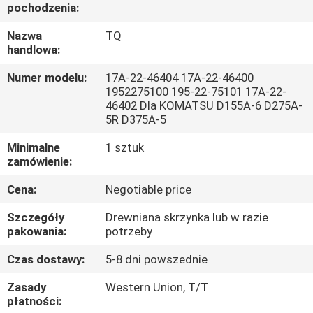
pochodzenia:
WYCIECZKA
Nazwa
TQ
handlowa:
PO
FABRYCE
Numer modelu:
17A-22-46404 17A-22-46400
1952275100 195-22-75101 17A-22-
46402 Dla KOMATSU D155A-6 D275A-
KONTROLA
5R D375A-5
JAKOŚCI
Minimalne
1 sztuk
zamówienie:
SKONTAKTUJ
Cena:
Negotiable price
SIĘ
Szczegóły
Drewniana skrzynka lub w razie
pakowania:
potrzeby
Z
NAMI
Czas dostawy:
5-8 dni powszednie
Zasady
Western Union, T/T
płatności:
AKTUALNOŚCI