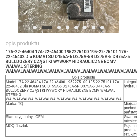
opis produktu
17A-22-46404 17A-22-46400 1952275100 195-22-75101 17A-
22-46402 Dla KOMATSU D155A-6 D275A-5R D375A-5 D475A-5
BULLDOZERY CZĄSTKI WYWORY HIDRAULICZNE ECMV
WALWAL STERING
WALWALWALWALWALWALWALWALWALWALWALWALWALWALWAL
Opis produktu
Model:
17A-22-46404 17A-22-46400 1952275100 195-22-75101 17A-
kategor
22-46402 Dla KOMATSU D155A-6 D275A-5R D375A-5 D475A-5
hydraul
BULLDOZERY CZĄSTKI WYWORY HIDRAULICZNE ECMV WALWAL
STERING
WALWALWALWALWALWALWALWALWALWALWALWALWALWALWALWAL
Marka: TQ
Miejsce
pochodz
państw
Stan: oryginalny i OEM
Gwaranc
miesięc
MOQ: 1 sztuk
Pojemn
produkc
sztuk/m