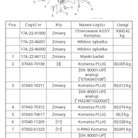
Pos.
Część nr
Kty
Nazwa części
Uwagi
/Sterowanie ASSY
9300,42
17A-22-41000
Zmiany
Komatsu
kg.
17A-22-46001
Zmiany
Włókno zębatka
17A-22-46000
Zmiany
Włókno zębatka
1
17A-22-46112
Zmiany
Wyniki badań
2
07043-70108
[3]
Komatsu PLUG
00,005 kg.
[SN: 80001-UP]
analogi:
["07043A0108"]
3
07043-70211
Zmiany
Komatsu PLUG
00,012 kg.
[SN: 80001-UP]
analogi:
["YM23871020000"]
4
07043-70312
Zmiany
Komatsu PLUG
00,016 kg.
5
07043-70617
Zmiany
Komatsu PLUG
00,5 kg.
6
07040-11209
[11]
Komatsu PLUG
00,028 kg.
7
07002-61223
[11]
O-RING Komatsu
00,001 kg.
[SN: 80001-UP]