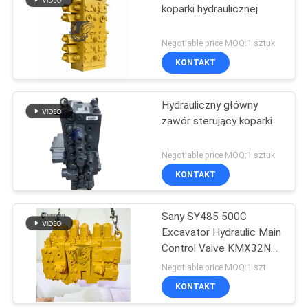
koparki hydraulicznej
Negotiable price MOQ:1 sztuk
KONTAKT
Hydrauliczny główny
zawór sterujący koparki
Negotiable price MOQ:1 sztuk
KONTAKT
Sany SY485 500C
Excavator Hydraulic Main
Control Valve KMX32NA
High Quality
Negotiable price MOQ:1 szt
KONTAKT