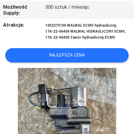
Możliwość
300 sztuk / miesiąc
Supply:
WSZYSTKIE
Atrakcja:
,
PRZYPADKI
1952275100 WALWAL ECMV hydrauliczny
,
17A-22-46404 WALWAL HIDRAULICZNY ECMV
17A-22-46400 Zawór hydrauliczny ECMV
POPROSIĆ
O
NAJLEPSZA CENA
WYCENĘ
SITEMAP
POLITYKA
PRYWATNOŚCI