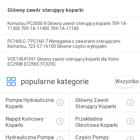
Główny zawór sterujący koparki
Komatsu PC2000-8 Główny zawór sterujący koparki 709-1A-
11300 709-1A-11400 709-1A-11100
PC160LC-7 PC160-7 Wynęgarka z zawórami sterującymi
Komatsu, 723-57-16100 Główne części wykopalni
VOE14541591 Główny zawór sterujący koparki dla Volvo
EC290B EC290C FC329C
popularne kategorie
Wszystko
Pompa Hydrauliczna 
Główny Zawór 
Koparki
Sterujący Koparki
Napęd Końcowy 
Przekładnia 
Koparki
Obrotowa Koparki
Hydrauliczna Pompa 
Części Pompy 