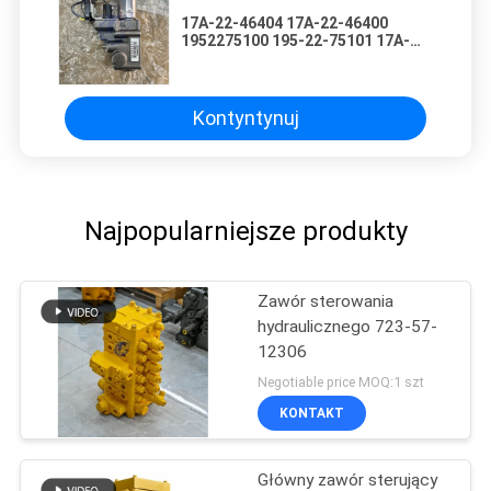
17A-22-46404 17A-22-46400
1952275100 195-22-75101 17A-
22-46402 Dla KOMATSU D155A-6
D275A-5R D375A-5 D475A-5
BULLDOZERY CZĄSTKI WYWORY
HIDRAULICZNE ECMV WALWAL
Kontyntynuj
STERING
WALWALWALWALWALWALWALWALWALWAL
Najpopularniejsze produkty
Zawór sterowania
hydraulicznego 723-57-
12306
Negotiable price MOQ:1 szt
KONTAKT
Główny zawór sterujący