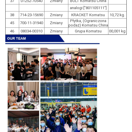
37
01252-70540
Zmiany
BOLT Komatsu China
analogi:["801105111"]
38
714-23-15690
Zmiany
KRACKET Komatsu
10,72 kg.
Płytka, (Ograniczona
45
700-11-31940
Zmiany
podaż) Komatsu China
46
08034-00310
Zmiany
Grupa Komatsu
00,001 kg