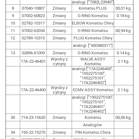
analogi: ["7082L23940"]
8
07040-10807
Zmiany
Komatsu PLUG
00,01 kg.
9
07002-60823
Zmiany
O-RING Komatsu
0.18 kg.
10
02782-10317
Zmiany
ELBOW Komatsu Chiny
11
07002-62034
Zmiany
O-RING Komatsu
00,94 kg.
12
02789-10315
Zmiany
PLUG Komatsu Chiny
analogi: ["500380311"]
13
02896-61009
Zmiany
O-RING Komatsu
0.14 kg.
Wyroby z
WALVE ASSY
17A-22-46401
2.1 kg.
cytryny
Komatsu
analogi:["17A2246400",
"1952275100",
"1952275101",
"17A2246402"]
Wyroby z
17A-22-46400
ECMV ASSY Komatsu
2.1 kg.
cytryny
analogi: ["1952275100",
"1952275101",
"17A2246401",
"17A2246402"]
30
714-23-15620
Zmiany
Komatsu
00,06 kg.
Analogów:
34
195-22-75270
Zmiany
PIN Komatsu China