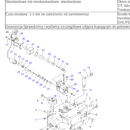
Standardowe lub niestandardowe: standardowe
Okres pł
T/T, We
Tradea
Czas dostawy: 1-3 dni (w zależności od zamówienia)
Środki t
morskie,
DHL/F
Gwarancja:
Sprawdzimy i wyślemy szczegółowe zdjęcia kupującym do potwier