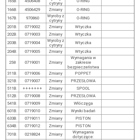
165B.
4506408
O-RING
cytryny
166B.
4506429
Zmiany
O-RING
Wyroby z
167B.
970860
O-RING
cytryny
201B.
0719002
Zmiany
Wtyczka
202B.
0719003
Zmiany
Wtyczka
Wyroby z
203B.
0719004
Wtyczka
cytryny
204B.
0719005
Zmiany
Wtyczka
Wymagania w
258
0719001
Zmiany
zakresie
bezpieczeństwa
311B.
0719006
Zmiany
POPPET
321B.
0719007
Zmiany
PRZESŁOWA
511B.
+++++++
Zmiany
SPOOL
512B.
0719008
Zmiany
PRZESŁOWA
541B.
0719009
Zmiany
Włóczęga
601B.
0719010
Zmiany
Wyniki badań
633B.
0719011
Zmiany
PISTON
634B.
0719012
Zmiany
PISTON
Wymagania
701B.
0218824
Zmiany
dotyczące: