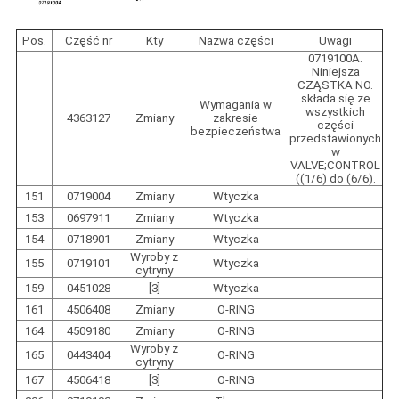
Pos.
Część nr
Kty
Nazwa części
Uwagi
0719100A.
Niniejsza
CZĄSTKA NO.
składa się ze
Wymagania w
wszystkich
4363127
Zmiany
zakresie
części
bezpieczeństwa
przedstawionych
w
VALVE;CONTROL
((1/6) do (6/6).
151
0719004
Zmiany
Wtyczka
153
0697911
Zmiany
Wtyczka
154
0718901
Zmiany
Wtyczka
Wyroby z
155
0719101
Wtyczka
cytryny
159
0451028
[3]
Wtyczka
161
4506408
Zmiany
O-RING
164
4509180
Zmiany
O-RING
Wyroby z
165
0443404
O-RING
cytryny
167
4506418
[3]
O-RING