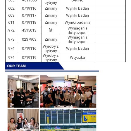
565
A811030
O-RING
cytryny
602
0719116
Zmiany
Wyniki badań
603
0719117
Zmiany
Wyniki badań
611
0719118
Zmiany
Wyniki badania
Wymagania
972
4515013
[8]
dotyczące:
Wymagania
973
0237903
Zmiany
dotyczące:
Wyroby z
974
0719116
Wyniki badań
cytryny
Wyroby z
974
0719119
Wtyczka
cytryny