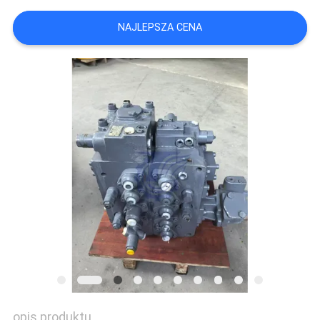
NAJLEPSZA CENA
WSZYSTKIE
PRZYPADKI
POPROSIĆ
O
WYCENĘ
SITEMAP
POLITYKA
PRYWATNOŚCI
opis produktu