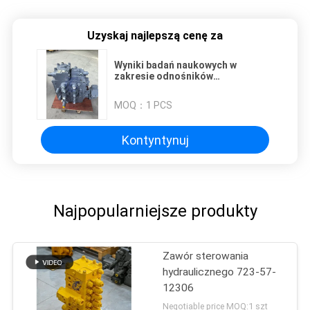
Uzyskaj najlepszą cenę za
Wyniki badań naukowych w
zakresie odnośników
chemicznych i chemicznych
MOQ：
1 PCS
Kontyntynuj
Najpopularniejsze produkty
Zawór sterowania
hydraulicznego 723-57-
12306
Negotiable price MOQ:1 szt