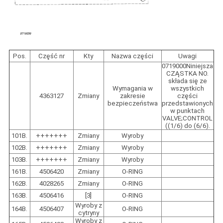
Pos.
Część nr
Kty
Nazwa części
Uwagi
0719000Niniejsza
CZĄSTKA NO.
składa się ze
Wymagania w
wszystkich
4363127
Zmiany
zakresie
części
bezpieczeństwa
przedstawionych
w punktach
VALVE;CONTROL
((1/6) do (6/6).
101B.
+++++++
Zmiany
Wyroby
102B.
+++++++
Zmiany
Wyroby
103B.
+++++++
Zmiany
Wyroby
161B.
4506420
Zmiany
O-RING
162B.
4028265
Zmiany
O-RING
163B.
4506416
[3]
O-RING
Wyroby z
164B.
4506407
O-RING
cytryny
Wyroby z