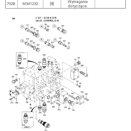
Wymagania
702B.
M341232
[8]
dotyczące: