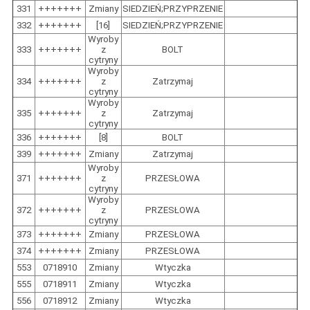
331
+++++++
Zmiany
SIEDZIEŃ;PRZYPRZENIE
332
+++++++
[16]
SIEDZIEŃ;PRZYPRZENIE
Wyroby
333
+++++++
z
BOLT
cytryny
Wyroby
334
+++++++
z
Zatrzymaj
cytryny
Wyroby
335
+++++++
z
Zatrzymaj
cytryny
336
+++++++
[8]
BOLT
339
+++++++
Zmiany
Zatrzymaj
Wyroby
371
+++++++
z
PRZESŁOWA
cytryny
Wyroby
372
+++++++
z
PRZESŁOWA
cytryny
373
+++++++
Zmiany
PRZESŁOWA
374
+++++++
Zmiany
PRZESŁOWA
553
0718910
Zmiany
Wtyczka
555
0718911
Zmiany
Wtyczka
556
0718912
Zmiany
Wtyczka