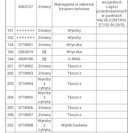
wszystkich
Wymagania w zakresie
4363127
Zmiany
części
bezpieczeństwa
przedstawionych
w punktach
VALVE;CONTROL
((1/6) do (6/6).
101
+++++++
Zmiany
Wyroby
102
+++++++
Zmiany
Wyroby
154
0718901
Zmiany
Wtyczka
160
0263019
[6]
Wtyczka
164
4509180
[6]
O-RING
201
0718902
Zmiany
Tłuszcz
202
0718903
Zmiany
Tłuszcz
Wyroby
203
0718904
z
Tłuszcz
cytryny
Wyroby
204
0718905
z
Tłuszcz
cytryny
205
0718906
Zmiany
Tłuszcz
208
0718907
Zmiany
Tłuszcz
Wyroby
252
0718908
z
Wyniki badania
cytryny