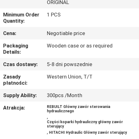
ORIGINAL
WYCIECZKA
Minimum Order
1 PCS
Quantity:
PO
FABRYCE
Cena:
Negotiable price
Packaging
Wooden case or as required
Details:
KONTROLA
JAKOŚCI
Czas dostawy:
5-8 dni powszednie
Zasady
Western Union, T/T
płatności:
SKONTAKTUJ
SIĘ
Supply Ability:
300pcs /Month
Z
Atrakcja:
REBUILT Główny zawór sterowania
hydraulicznego
NAMI
,
Części koparki hydrauliczny główny zawór
sterujący
,
HITACHI Hydraulic Główny zawór sterujący
AKTUALNOŚCI