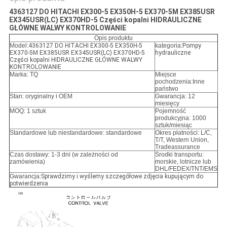
4363127 DO HITACHI EX300-5 EX350H-5 EX370-5M EX385USR
EX345USR(LC) EX370HD-5 Części kopalni HIDRAULICZNE
GŁÓWNE WALWY KONTROLOWANIE
Opis produktu
Model:
4363127 DO HITACHI EX300-5 EX350H-5
kategoria:
Pompy
EX370-5M EX385USR EX345USR(LC) EX370HD-5
hydrauliczne
Części kopalni HIDRAULICZNE GŁÓWNE WALWY
KONTROLOWANIE
Marka: TQ
Miejsce
pochodzenia:Inne
państwo
Stan: oryginalny i OEM
Gwarancja: 12
miesięcy
MOQ: 1 sztuk
Pojemność
produkcyjna: 1000
sztuk/miesiąc
Standardowe lub niestandardowe: standardowe
Okres płatności: L/C,
T/T, Western Union,
Tradeassurance
Czas dostawy: 1-3 dni (w zależności od
Środki transportu:
zamówienia)
morskie, lotnicze lub
DHL/FEDEX/TNT/EMS
Gwarancja:
Sprawdzimy i wyślemy szczegółowe zdjęcia kupującym do
potwierdzenia