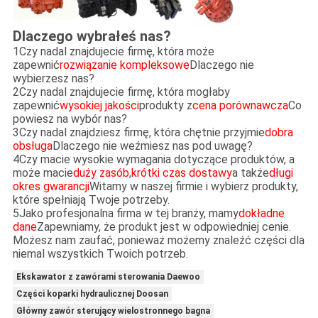
Dlaczego wybrałeś nas?
1Czy nadal znajdujecie firmę, która może
zapewnić
rozwiązanie kompleksowe
Dlaczego nie
wybierzesz nas?
2Czy nadal znajdujecie firmę, która mogłaby
zapewnić
wysokiej jakości
produkty z
cena porównawcza
Co
powiesz na wybór nas?
3Czy nadal znajdziesz firmę, która chętnie przyjmie
dobra
obsługa
Dlaczego nie weźmiesz nas pod uwagę?
4Czy macie wysokie wymagania dotyczące produktów, a
może macie
duży zasób
,
krótki czas dostawy
a także
długi
okres gwarancji
Witamy w naszej firmie i wybierz produkty,
które spełniają Twoje potrzeby.
5Jako profesjonalna firma w tej branży, mamy
dokładne
dane
Zapewniamy, że produkt jest w odpowiedniej cenie.
Możesz nam zaufać, ponieważ możemy znaleźć części dla
niemal wszystkich Twoich potrzeb.
Ekskawator z zawórami sterowania Daewoo
Części koparki hydraulicznej Doosan
Główny zawór sterujący wielostronnego bagna