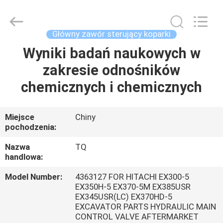
Tieqi
Construction
Machinery
Co.,
Ltd..
Główny zawór sterujący koparki
All
Rights
Wyniki badań naukowych w
DOM
Reserved.
zakresie odnośników
PRODUKTY
chemicznych i chemicznych
FILMY
Miejsce
Chiny
pochodzenia:
POKAZ
Nazwa
TQ
handlowa:
VR
Model Number:
4363127 FOR HITACHI EX300-5
EX350H-5 EX370-5M EX385USR
O
EX345USR(LC) EX370HD-5
EXCAVATOR PARTS HYDRAULIC MAIN
NAS
CONTROL VALVE AFTERMARKET