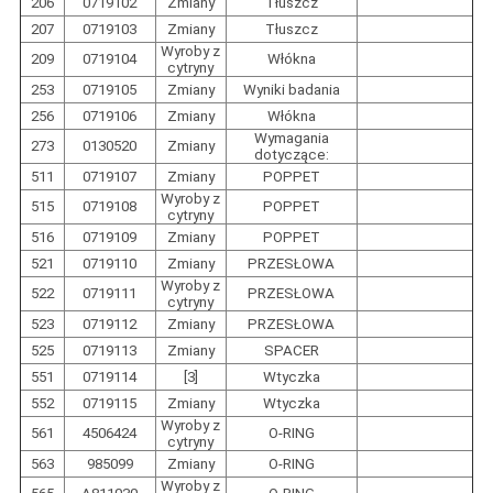
206
0719102
Zmiany
Tłuszcz
207
0719103
Zmiany
Tłuszcz
Wyroby z
209
0719104
Włókna
cytryny
253
0719105
Zmiany
Wyniki badania
256
0719106
Zmiany
Włókna
Wymagania
273
0130520
Zmiany
dotyczące:
511
0719107
Zmiany
POPPET
Wyroby z
515
0719108
POPPET
cytryny
516
0719109
Zmiany
POPPET
521
0719110
Zmiany
PRZESŁOWA
Wyroby z
522
0719111
PRZESŁOWA
cytryny
523
0719112
Zmiany
PRZESŁOWA
525
0719113
Zmiany
SPACER
551
0719114
[3]
Wtyczka
552
0719115
Zmiany
Wtyczka
Wyroby z
561
4506424
O-RING
cytryny
563
985099
Zmiany
O-RING
Wyroby z