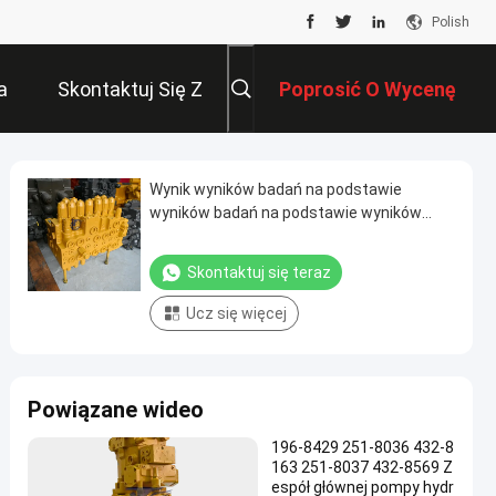
Polish
a
Skontaktuj Się Z
Poprosić O Wycenę
Nami
Wynik wyników badań na podstawie
wyników badań na podstawie wyników
badania
Skontaktuj się teraz
Ucz się więcej
Powiązane wideo
196-8429 251-8036 432-8
163 251-8037 432-8569 Z
espół głównej pompy hydr