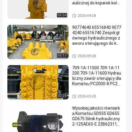
aulicznej do koparek koło
wych TQCAT M322D Wys
okiej jakości części zamie
Pompa hydrauliczna koparki
00:34
2026-04-28
nne do dużych obciążeń
90774640 65516840 9077
4240 65516740 Zespół gł
ównego hydraulicznego z
aworu sterującego do kop
arek Komatsu PC3000-6
PC4000-6 Bardzo duże gó
Główny zawór sterujący kopar
00:17
2026-05-08
rnicze części zamienne
ki
709-1A-11500 709-1A-11
200 709-1A-11600 Hydrau
liczny zawór sterujący dla
Komatsu PC2000-8 PC20
00-11
Główny zawór sterujący kopar
00:29
2026-03-20
ki
Wysokiej jakości równiark
a Komatsu GD555 GD655
GD675 Silnik hydrauliczny
2-125AE6S-E 23B623110
0