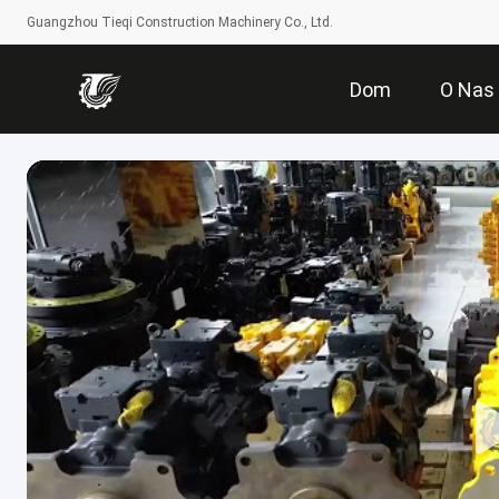
Guangzhou Tieqi Construction Machinery Co., Ltd.
Dom
O Nas