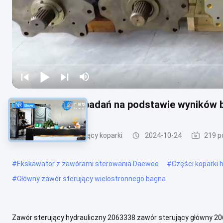
Wynik wyników badań na podstawie wyników 
Główny zawór sterujący koparki
2024-10-24
219 p
#
Ekskawator z zawórami sterowania Daewoo
#
Części koparki 
#
Główny zawór sterujący wielostronnego bagna
Zawór sterujący hydrauliczny 2063338 zawór sterujący główny 20