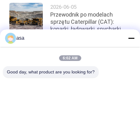
2026-06-05
Przewodnik po modelach
sprzętu Caterpillar (CAT):
koparki, ładowarki, spycharki
asa
Szczyt
6:02 AM
Good day, what product are you looking for?
popularne kategorie
Wszystko
Pompa Hydrauliczna 
Główny Zawór 
Koparki
Sterujący Koparki
Napęd Końcowy 
Przekładnia 
Koparki
Obrotowa Koparki
Hydrauliczna Pompa 
Części Pompy 