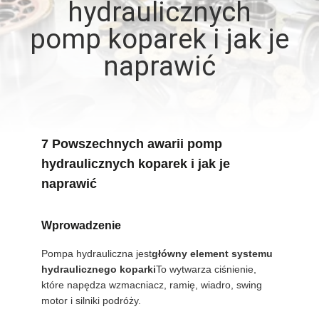
hydraulicznych
WYCIECZKA
pomp koparek i jak je
PO
naprawić
FABRYCE
KONTROLA
7 Powszechnych awarii pomp
JAKOŚCI
hydraulicznych koparek i jak je
naprawić
SKONTAKTUJ
SIĘ
Wprowadzenie
Z
Pompa hydrauliczna jest
główny element systemu
NAMI
hydraulicznego koparki
To wytwarza ciśnienie,
które napędza wzmacniacz, ramię, wiadro, swing
motor i silniki podróży.
AKTUALNOŚCI