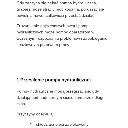
Gdy zaczyna się pękać pompa hydrauliczna,
grabarz może stracić moc kopania, poruszać się
WSZYSTKIE
powoli, a nawet całkowicie przestać działać.
PRZYPADKI
Zrozumienie najczęstszych awarii pomp
hydraulicznych może pomóc operatorom w
wczesnym rozpoznaniu problemów i zapobieganiu
POPROSIĆ
kosztownym przerwom pracy.
O
WYCENĘ
SITEMAP
1 Przesilenie pompy hydraulicznej
Pompy hydrauliczne mogą przegrzać się, gdy
działają pod nadmiernym ciśnieniem przez długi
POLITYKA
czas.
PRYWATNOŚCI
Przyczyny obejmują:
chłodziarz oleju zablokowany