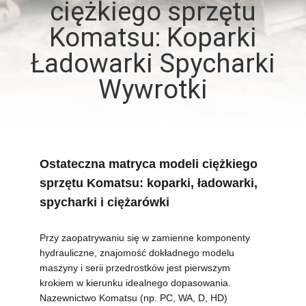
ciężkiego sprzętu
WYCIECZKA
Komatsu: Koparki
PO
Ładowarki Spycharki
FABRYCE
Wywrotki
KONTROLA
JAKOŚCI
Ostateczna matryca modeli ciężkiego
sprzętu Komatsu: koparki, ładowarki,
SKONTAKTUJ
spycharki i ciężarówki
SIĘ
Z
Przy zaopatrywaniu się w zamienne komponenty
NAMI
hydrauliczne, znajomość dokładnego modelu
maszyny i serii przedrostków jest pierwszym
krokiem w kierunku idealnego dopasowania.
AKTUALNOŚCI
Nazewnictwo Komatsu (np. PC, WA, D, HD)