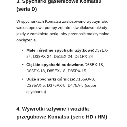
3. Spycharki gąsienicowe Komatsu
(seria D)
W spycharkach Komatsu zastosowano wytrzymałe,
wielostopniowe pompy zębate i dwutłokowe układy
jazdy z zamkniętą pętlą, aby przenosić maksymalne
obciążenia.
Małe i średnie spycharki użytkowe:
D37EX-
24, D39PX-24, D51EX-24, D61PX-24
Ciężkie spycharki budowlane:
D65EX-18,
D65PX-18, D85EX-18, D85PX-15
Duże spycharki górnicze:
D155AX-8,
D275AX-5, D375AX-8, D475A-8 (super
spycharka)
4. Wywrotki sztywne i wozidła
przegubowe Komatsu (serie HD i HM)