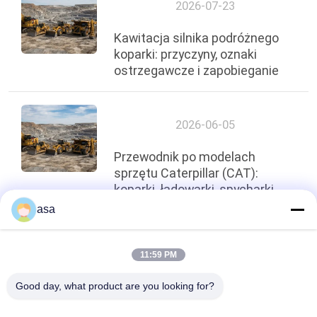
2026-07-23
Kawitacja silnika podróżnego
koparki: przyczyny, oznaki
ostrzegawcze i zapobieganie
2026-06-05
Przewodnik po modelach
sprzętu Caterpillar (CAT):
koparki, ładowarki, spycharki
asa
Szczyt
11:59 PM
Good day, what product are you looking for?
popularne kategorie
Wszystko