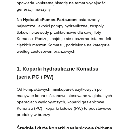
opowiada konkretną historię na temat wydajności i
generacji maszyny.
WSZYSTKIE
Na
HydraulicPumps-Parts.com
dostarczamy
PRZYPADKI
najwyższej jakości pompy hydrauliczne, zespoły
tłoków i przewody przekładniowe dla całej floty
Komatsu. Poniżej znajduje się obszerna lista modeli
POPROSIĆ
ciężkich maszyn Komatsu, podzielona na kategorie
według zastosowań branżowych.
O
WYCENĘ
1. Koparki hydrauliczne Komatsu
(seria PC i PW)
SITEMAP
Od kompaktowych minikoparek użytkowych po
masywne koparki ścianowe stosowane w globalnych
POLITYKA
operacjach wydobywczych, koparki gąsienicowe
Komatsu (PC) i koparki kołowe (PW) to podstawowe
PRYWATNOŚCI
produkty w branży.
Średnie i duże koparki gąsienicowe (główna