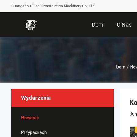
Guangzhou Tieqi Construction Machinery Co., Ltd.
Dom
O Nas
Dom
/
No
Wydarzenia
Ko
Jun
Nowości
Przypadkach