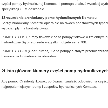
części pompy hydraulicznej Komatsu, i pomaga znaleźć wysokiej wyda
specyfikacji OEM doskonale.
1Zrozumienie architektury pomp hydraulicznych Komatsu
Sprzęt budowlany Komatsu opiera się na dwóch podstawowych typach
wybicia i płynną kontrolę płynu:
PUMP HYD PIS (Pumpy tłokowe): są to pompy tłokowe o zmiennym p
hydrauliczne.Są one przede wszystkim objęte serią 708.
PUMP HYD GEA (Gear Pumps): Są to pompy o stałym przemieszczeniu
hamowania lub ładowania obwodów.
2Lista główna: Numery części pomp hydrauliczny
Aby pomóc Ci zidentyfikować, porównać i znaleźć odpowiednią część,
najpopularniejszych pomp i zespołów hydraulicznych Komatsu.