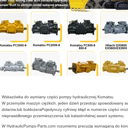
Wskazówka do wymiany części pompy hydraulicznej Komatsu
W przemyśle maszyn ciężkich, jeden dzień przestoju spowodowany a
dolarów.lub buldożeraPojedynczy cyfrowy błąd w numerze części mo
nieprawidłowego przemieszczenia lub katastrofalnej awarii systemu.
W HydraulicPumps-Parts.com rozumiemy precyzję wymaganą do konse