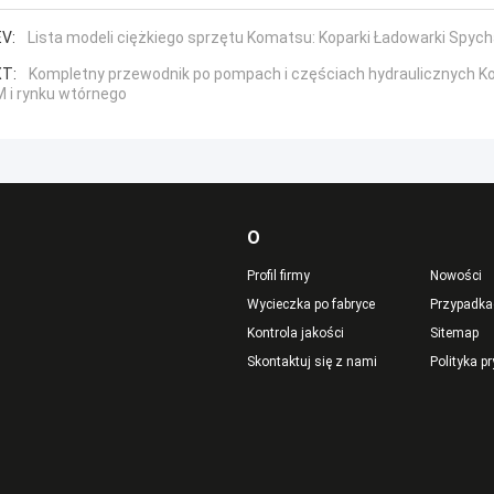
V:
Lista modeli ciężkiego sprzętu Komatsu: Koparki Ładowarki Spych
T:
Kompletny przewodnik po pompach i częściach hydraulicznych 
 i rynku wtórnego
O
Profil firmy
Nowości
Wycieczka po fabryce
Przypadka
Kontrola jakości
Sitemap
Skontaktuj się z nami
Polityka p