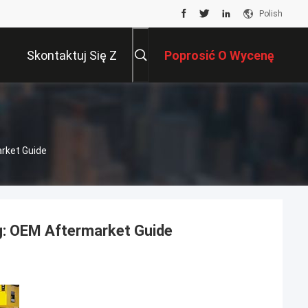
Polish
Skontaktuj Się Z
Poprosić O Wycenę
Nami
rket Guide
: OEM Aftermarket Guide