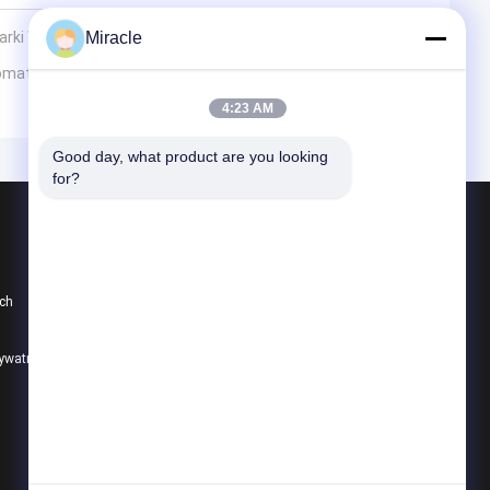
arki Wywrotki
Miracle
Komatsu: wymiana, rozwiązywanie problemów oraz wybór
4:23 AM
Good day, what product are you looking 
for?
Produkty
Pompa hydrauliczna koparki
ch
Główny zawór sterujący koparki
Napęd końcowy koparki
rywatności
Wszystkie kategorie