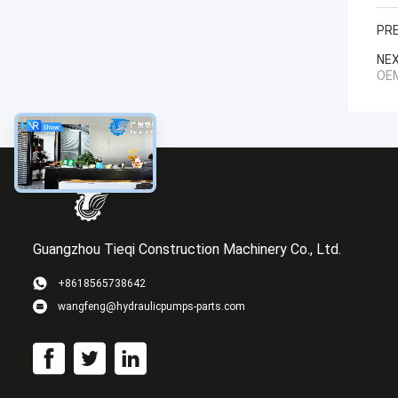
PRE
NEX
OEM
Guangzhou Tieqi Construction Machinery Co., Ltd.
+8618565738642
wangfeng@hydraulicpumps-parts.com