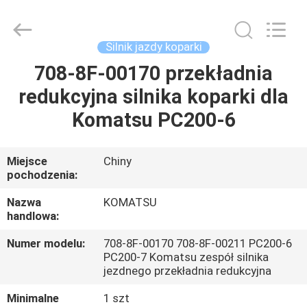
Tieqi
Construction
Machinery
Co.,
Ltd..
Silnik jazdy koparki
All
Rights
708-8F-00170 przekładnia
DOM
Reserved.
redukcyjna silnika koparki dla
PRODUKTY
Komatsu PC200-6
FILMY
Miejsce
Chiny
pochodzenia:
POKAZ
Nazwa
KOMATSU
handlowa:
VR
Numer modelu:
708-8F-00170 708-8F-00211 PC200-6
PC200-7 Komatsu zespół silnika
O
jezdnego przekładnia redukcyjna
NAS
Minimalne
1 szt