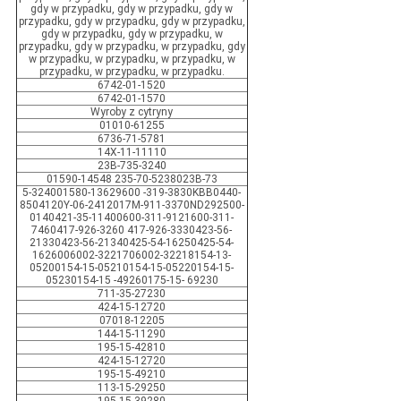
gdy w przypadku, gdy w przypadku, gdy w
przypadku, gdy w przypadku, gdy w przypadku,
gdy w przypadku, gdy w przypadku, w
przypadku, gdy w przypadku, w przypadku, gdy
w przypadku, w przypadku, w przypadku, w
przypadku, w przypadku, w przypadku.
6742-01-1520
6742-01-1570
Wyroby z cytryny
01010-61255
6736-71-5781
14X-11-11110
23B-735-3240
01590-14548 235-70-5238023B-73
5-324001580-13629600 -319-3830KBB0440-
8504120Y-06-2412017M-911-3370ND292500-
0140421-35-11400600-311-9121600-311-
7460417-926-3260 417-926-3330423-56-
21330423-56-21340425-54-16250425-54-
1626006002-3221706002-32218154-13-
05200154-15-05210154-15-05220154-15-
05230154-15 -49260175-15- 69230
711-35-27230
424-15-12720
07018-12205
144-15-11290
195-15-42810
424-15-12720
195-15-49210
113-15-29250