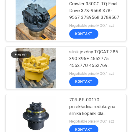
Crawler 330GC TQ Final
Drive 378-9568 378-
9567 3789568 3789567
Negotiable price MOQ:1 szt
KONTAKT
silnik jezdny TQCAT 385
390 395F 4552775
4552770 4552769
4552771 przekładnia
Negotiable price MOQ:1 szt
redukcyjna przekładni
KONTAKT
głównej
708-8F-00170
przekładnia redukcyjna
silnika koparki dla
Komatsu PC200-6
Negotiable price MOQ:1 szt
KONTAKT