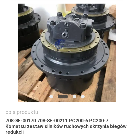
WSZYSTKIE
PRZYPADKI
POPROSIĆ
O
WYCENĘ
SITEMAP
POLITYKA
opis produktu
PRYWATNOŚCI
708-8F-00170 708-8F-00211 PC200-6 PC200-7
Komatsu zestaw silników ruchowych skrzynia biegów
redukcji