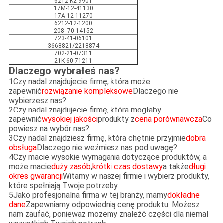
6212-K2-9901
17M-12-41130
17A-12-11270
6212-12-1200
208- 70-14152
723-41-06101
3668821/2218874
702-21-07311
21K-60-71211
Dlaczego wybrałeś nas?
1Czy nadal znajdujecie firmę, która może
zapewnić
rozwiązanie kompleksowe
Dlaczego nie
wybierzesz nas?
2Czy nadal znajdujecie firmę, która mogłaby
zapewnić
wysokiej jakości
produkty z
cena porównawcza
Co
powiesz na wybór nas?
3Czy nadal znajdziesz firmę, która chętnie przyjmie
dobra
obsługa
Dlaczego nie weźmiesz nas pod uwagę?
4Czy macie wysokie wymagania dotyczące produktów, a
może macie
duży zasób
,
krótki czas dostawy
a także
długi
okres gwarancji
Witamy w naszej firmie i wybierz produkty,
które spełniają Twoje potrzeby.
5Jako profesjonalna firma w tej branży, mamy
dokładne
dane
Zapewniamy odpowiednią cenę produktu. Możesz
nam zaufać, ponieważ możemy znaleźć części dla niemal