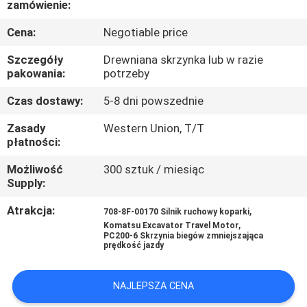
zamówienie:
WYCIECZKA
Cena:
Negotiable price
PO
Szczegóły
Drewniana skrzynka lub w razie
FABRYCE
pakowania:
potrzeby
Czas dostawy:
5-8 dni powszednie
KONTROLA
Zasady
Western Union, T/T
JAKOŚCI
płatności:
Możliwość
300 sztuk / miesiąc
Supply:
SKONTAKTUJ
SIĘ
Atrakcja:
,
708-8F-00170 Silnik ruchowy koparki
,
Komatsu Excavator Travel Motor
Z
PC200-6 Skrzynia biegów zmniejszająca
prędkość jazdy
NAMI
NAJLEPSZA CENA
AKTUALNOŚCI