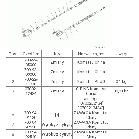
Pos.
Część nr
Kty
Nazwa części
Uwagi
700-92-
Zmiany
Komatsu China
35000
700-92-
Zmiany
Komatsu China
00080
700-22-
2
Zmiany
Komatsu PLUG
0.1 kg.
11370
07002-
O-RING Komatsu
3
Zmiany
00,01 kg.
12434
China
analogi:
["0700202434",
"0700213434"]
709-94-
ZAWAGA Komatsu
6
[3]
91130
Chiny
709-94-
ZAWAGA Komatsu
7
Wyroby z cytryny
92530
Chiny
709-94-
ZAWAGA Komatsu
8
Wyroby z cytryny
92540
Chiny