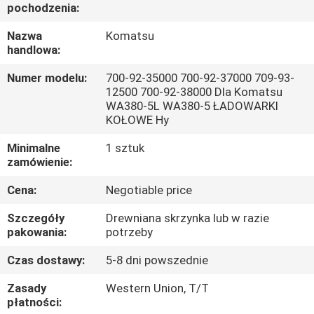
pochodzenia:
WYCIECZKA
Nazwa
Komatsu
handlowa:
PO
FABRYCE
Numer modelu:
700-92-35000 700-92-37000 709-93-
12500 700-92-38000 Dla Komatsu
WA380-5L WA380-5 ŁADOWARKI
KONTROLA
KOŁOWE Hy
JAKOŚCI
Minimalne
1 sztuk
zamówienie:
SKONTAKTUJ
Cena:
Negotiable price
SIĘ
Szczegóły
Drewniana skrzynka lub w razie
pakowania:
potrzeby
Z
NAMI
Czas dostawy:
5-8 dni powszednie
Zasady
Western Union, T/T
płatności:
AKTUALNOŚCI