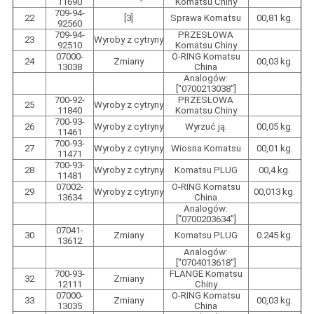
11690
Komatsu Chiny
709-94-
22
[3]
Sprawa Komatsu
00,81 kg.
92560
709-94-
PRZESŁOWA
23
Wyroby z cytryny
92510
Komatsu Chiny
07000-
O-RING Komatsu
24
Zmiany
00,03 kg.
13038
China
Analogów:
["0700213038"]
700-92-
PRZESŁOWA
25
Wyroby z cytryny
11840
Komatsu Chiny
700-93-
26
Wyroby z cytryny
Wyrzuć ją.
00,05 kg.
11461
700-93-
27
Wyroby z cytryny
Wiosna Komatsu
00,01 kg.
11471
700-93-
28
Wyroby z cytryny
Komatsu PLUG
00,4 kg.
11481
07002-
O-RING Komatsu
29
Wyroby z cytryny
00,013 kg.
13634
China
Analogów:
["0700203634"]
07041-
30
Zmiany
Komatsu PLUG
0.245 kg.
13612
Analogów:
["0704013618"]
700-93-
FLANGE Komatsu
32
Zmiany
12111
Chiny
07000-
O-RING Komatsu
33
Zmiany
00,03 kg.
13035
China