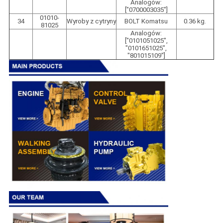
Analogów:
["0700003035"]
01010-
34
Wyroby z cytryny
BOLT Komatsu
0.36 kg.
81025
Analogów:
["0101051025",
"0101651025",
"801015109"]