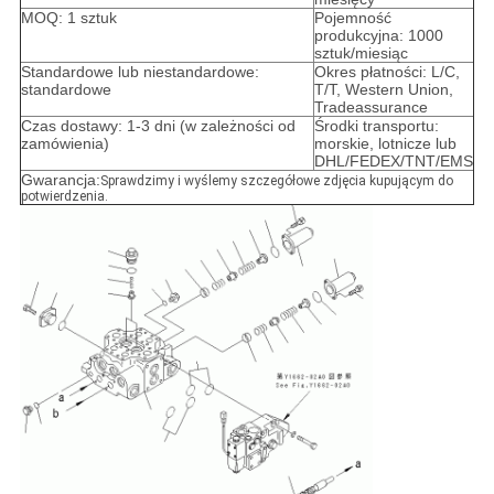
MOQ: 1 sztuk
Pojemność
produkcyjna: 1000
sztuk/miesiąc
Standardowe lub niestandardowe:
Okres płatności: L/C,
standardowe
T/T, Western Union,
Tradeassurance
Czas dostawy: 1-3 dni (w zależności od
Środki transportu:
zamówienia)
morskie, lotnicze lub
DHL/FEDEX/TNT/EMS
Gwarancja:
Sprawdzimy i wyślemy szczegółowe zdjęcia kupującym do
potwierdzenia.