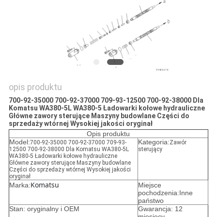
opis produktu
700-92-35000 700-92-37000 709-93-12500 700-92-38000 Dla
Komatsu WA380-5L WA380-5 Ładowarki kołowe hydrauliczne
Główne zawory sterujące Maszyny budowlane Części do
sprzedaży wtórnej Wysokiej jakości oryginał
Opis produktu
Model:
Kategoria:
700-92-35000 700-92-37000 709-93-
Zawór
12500 700-92-38000 Dla Komatsu WA380-5L
sterujący
WA380-5 Ładowarki kołowe hydrauliczne
Główne zawory sterujące Maszyny budowlane
Części do sprzedaży wtórnej Wysokiej jakości
oryginał
Komatsu
Marka:
Miejsce
pochodzenia:Inne
państwo
Stan: oryginalny i OEM
Gwarancja: 12
miesięcy