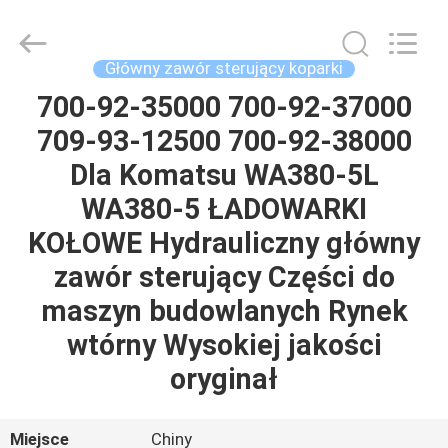
Tieqi
Construction
Machinery
Co.,
Ltd..
Główny zawór sterujący koparki
All
Rights
700-92-35000 700-92-37000
DOM
Reserved.
709-93-12500 700-92-38000
PRODUKTY
Dla Komatsu WA380-5L
WA380-5 ŁADOWARKI
FILMY
KOŁOWE Hydrauliczny główny
zawór sterujący Części do
POKAZ
maszyn budowlanych Rynek
VR
wtórny Wysokiej jakości
oryginał
O
NAS
Miejsce
Chiny