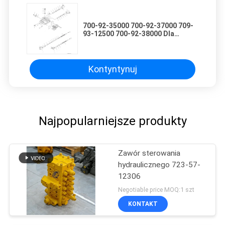
700-92-35000 700-92-37000 709-
93-12500 700-92-38000 Dla
Komatsu WA380-5L WA380-5
ŁADOWARKI KOŁOWE Hydrauliczny
główny zawór sterujący Części do
maszyn budowlanych Rynek
Kontyntynuj
wtórny Wysokiej jakości oryginał
Najpopularniejsze produkty
Zawór sterowania
hydraulicznego 723-57-
12306
Negotiable price MOQ:1 szt
KONTAKT