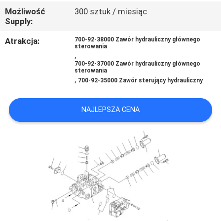
Możliwość
300 sztuk / miesiąc
Supply:
WSZYSTKIE
Atrakcja:
700-92-38000 Zawór hydrauliczny głównego
PRZYPADKI
sterowania
,
700-92-37000 Zawór hydrauliczny głównego
sterowania
POPROSIĆ
,
700-92-35000 Zawór sterujący hydrauliczny
O
WYCENĘ
NAJLEPSZA CENA
SITEMAP
POLITYKA
PRYWATNOŚCI