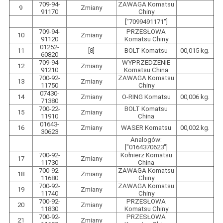
709-94-
ZAWAGA Komatsu
9
Zmiany
91170
Chiny
["7099491171"]
709-94-
PRZESŁOWA
10
Zmiany
91120
Komatsu Chiny
01252-
11
[8]
BOLT Komatsu
00,015 kg.
60820
709-94-
WYPRZEDZENIE
12
Zmiany
91210
Komatsu China
700-92-
ZAWAGA Komatsu
13
Zmiany
11750
Chiny
07430-
14
Zmiany
O-RING Komatsu
00,006 kg.
71380
700-22-
BOLT Komatsu
15
Zmiany
11910
China
01643-
16
Zmiany
WASER Komatsu
00,002 kg.
30623
Analogów:
["0164370623"]
700-92-
Kołnierz Komatsu
17
Zmiany
11730
China
700-92-
ZAWAGA Komatsu
18
Zmiany
11680
Chiny
700-92-
ZAWAGA Komatsu
19
Zmiany
11740
Chiny
700-92-
PRZESŁOWA
20
Zmiany
11830
Komatsu Chiny
700-92-
PRZESŁOWA
21
Zmiany