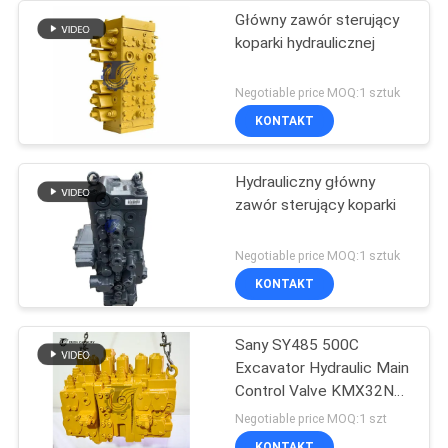
Główny zawór sterujący
koparki hydraulicznej
Negotiable price MOQ:1 sztuk
KONTAKT
Hydrauliczny główny
zawór sterujący koparki
Negotiable price MOQ:1 sztuk
KONTAKT
Sany SY485 500C
Excavator Hydraulic Main
Control Valve KMX32NA
High Quality
Negotiable price MOQ:1 szt
KONTAKT