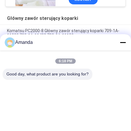
Główny zawór sterujący koparki
Komatsu PC2000-8 Główny zawór sterujący koparki 709-1A-
11300 709-1A-11400 709-1A-11100
Amanda
PC160LC-7 PC160-7 Wynęgarka z zawórami sterującymi
Komatsu, 723-57-16100 Główne części wykopalni
6:18 PM
VOE14541591 Główny zawór sterujący koparki dla Volvo
EC290B EC290C FC329C
Good day, what product are you looking for?
popularne kategorie
Wszystko
Pompa Hydrauliczna 
Główny Zawór 
Koparki
Sterujący Koparki
Napęd Końcowy 
Przekładnia 
Koparki
Obrotowa Koparki