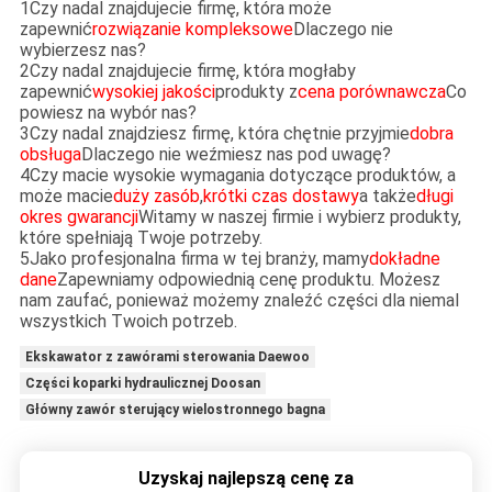
1Czy nadal znajdujecie firmę, która może
zapewnić
rozwiązanie kompleksowe
Dlaczego nie
wybierzesz nas?
2Czy nadal znajdujecie firmę, która mogłaby
zapewnić
wysokiej jakości
produkty z
cena porównawcza
Co
powiesz na wybór nas?
3Czy nadal znajdziesz firmę, która chętnie przyjmie
dobra
obsługa
Dlaczego nie weźmiesz nas pod uwagę?
4Czy macie wysokie wymagania dotyczące produktów, a
może macie
duży zasób
,
krótki czas dostawy
a także
długi
okres gwarancji
Witamy w naszej firmie i wybierz produkty,
które spełniają Twoje potrzeby.
5Jako profesjonalna firma w tej branży, mamy
dokładne
dane
Zapewniamy odpowiednią cenę produktu. Możesz
nam zaufać, ponieważ możemy znaleźć części dla niemal
wszystkich Twoich potrzeb.
Ekskawator z zawórami sterowania Daewoo
Części koparki hydraulicznej Doosan
Główny zawór sterujący wielostronnego bagna
Uzyskaj najlepszą cenę za