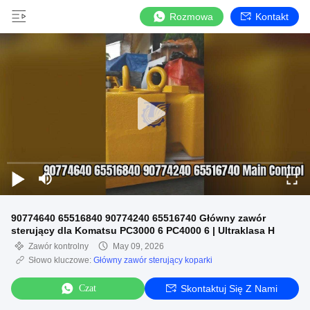
Rozmowa
Kontakt
90774640 65516840 90774240 65516740 Główny zawór
sterujący dla Komatsu PC3000 6 PC4000 6 | Ultraklasa H
Zawór kontrolny
May 09, 2026
Słowo kluczowe:
Główny zawór sterujący koparki
Czat
Skontaktuj Się Z Nami