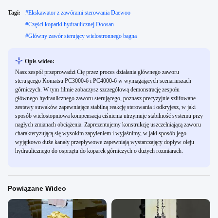
Tagi:
#
Ekskawator z zawórami sterowania Daewoo
#
Części koparki hydraulicznej Doosan
#
Główny zawór sterujący wielostronnego bagna
Opis wideo:
Nasz zespół przeprowadzi Cię przez proces działania głównego zaworu
sterującego Komatsu PC3000-6 i PC4000-6 w wymagających scenariuszach
górniczych. W tym filmie zobaczysz szczegółową demonstrację zespołu
głównego hydraulicznego zaworu sterującego, poznasz precyzyjnie szlifowane
zestawy suwaków zapewniające stabilną reakcję sterowania i odkryjesz, w jaki
sposób wielostopniowa kompensacja ciśnienia utrzymuje stabilność systemu przy
nagłych zmianach obciążenia. Zaprezentujemy konstrukcję uszczelniającą zaworu
charakteryzującą się wysokim zapyleniem i wyjaśnimy, w jaki sposób jego
wyjątkowo duże kanały przepływowe zapewniają wystarczający dopływ oleju
hydraulicznego do osprzętu do koparek górniczych o dużych rozmiarach.
Powiązane Wideo