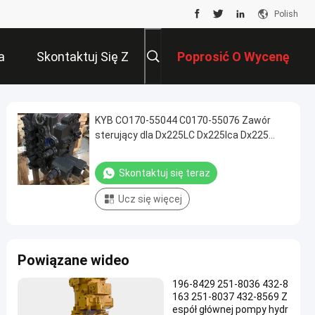
Polish
a
Skontaktuj Się Z
Poprosić O Wycenę
Nami
KYB CO170-55044 C0170-55076 Zawór
sterujący dla Dx225LC Dx225lca Dx225
Dx260 Dx300 Jcb JS200 JS220 JS240
Skontaktuj się teraz
Ucz się więcej
Powiązane wideo
196-8429 251-8036 432-8
163 251-8037 432-8569 Z
espół głównej pompy hydr