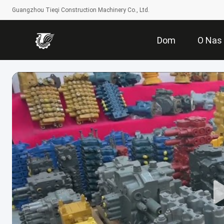
Guangzhou Tieqi Construction Machinery Co., Ltd.
Dom
O Nas