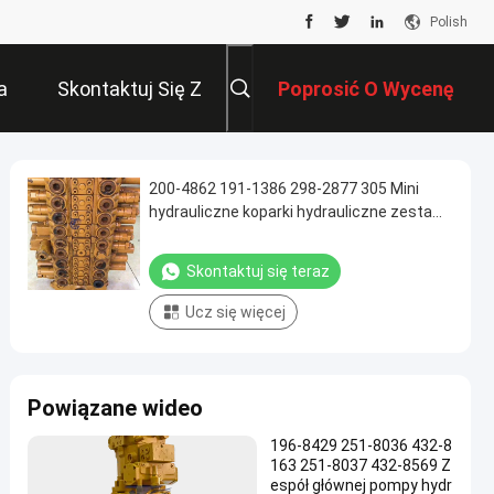
Polish
a
Skontaktuj Się Z
Poprosić O Wycenę
Nami
200-4862 191-1386 298-2877 305 Mini
hydrauliczne koparki hydrauliczne zestaw
zaworu sterowania
Skontaktuj się teraz
Ucz się więcej
Powiązane wideo
196-8429 251-8036 432-8
163 251-8037 432-8569 Z
espół głównej pompy hydr