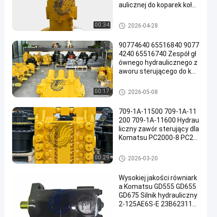
aulicznej do koparek koło
wych TQCAT M322D Wys
okiej jakości części zamie
Pompa hydrauliczna koparki
00:34
2026-04-28
nne do dużych obciążeń
90774640 65516840 9077
4240 65516740 Zespół gł
ównego hydraulicznego z
aworu sterującego do kop
arek Komatsu PC3000-6
PC4000-6 Bardzo duże gó
Główny zawór sterujący kopar
00:17
2026-05-08
rnicze części zamienne
ki
709-1A-11500 709-1A-11
200 709-1A-11600 Hydrau
liczny zawór sterujący dla
Komatsu PC2000-8 PC20
00-11
Główny zawór sterujący kopar
00:29
2026-03-20
ki
Wysokiej jakości równiark
a Komatsu GD555 GD655
GD675 Silnik hydrauliczny
2-125AE6S-E 23B623110
0