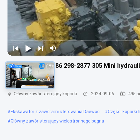
200-4862 191-1386 298-2877 305 Mini hydraul
sterowania
Główny zawór sterujący koparki
2024-09-06
495 p
#
Ekskawator z zawórami sterowania Daewoo
#
Części koparki 
#
Główny zawór sterujący wielostronnego bagna