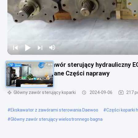
VOE14532821 Zawór sterujący hydrauliczny E
Maszyny budowlane Części naprawy
Główny zawór sterujący koparki
2024-09-06
217 p
#
Ekskawator z zawórami sterowania Daewoo
#
Części koparki 
#
Główny zawór sterujący wielostronnego bagna