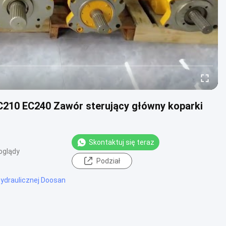
C210 EC240 Zawór sterujący główny koparki
Skontaktuj się teraz
oglądy
Podział
hydraulicznej Doosan