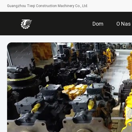
Guangzhou Tieqi Construction Machinery Co., Ltd.
Dom
O Nas