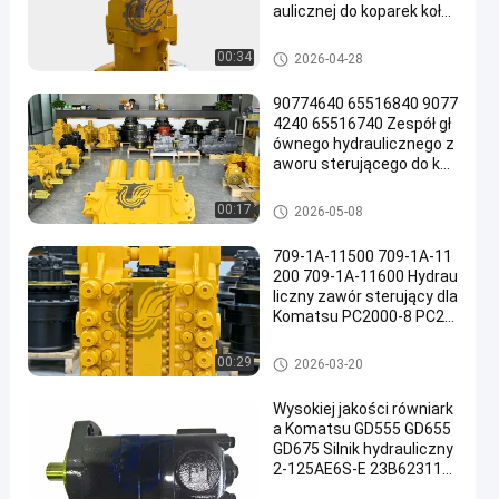
aulicznej do koparek koło
wych TQCAT M322D Wys
okiej jakości części zamie
Pompa hydrauliczna koparki
00:34
2026-04-28
nne do dużych obciążeń
90774640 65516840 9077
4240 65516740 Zespół gł
ównego hydraulicznego z
aworu sterującego do kop
arek Komatsu PC3000-6
PC4000-6 Bardzo duże gó
Główny zawór sterujący kopar
00:17
2026-05-08
rnicze części zamienne
ki
709-1A-11500 709-1A-11
200 709-1A-11600 Hydrau
liczny zawór sterujący dla
Komatsu PC2000-8 PC20
00-11
Główny zawór sterujący kopar
00:29
2026-03-20
ki
Wysokiej jakości równiark
a Komatsu GD555 GD655
GD675 Silnik hydrauliczny
2-125AE6S-E 23B623110
0