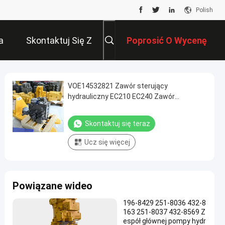
Polish
a
Skontaktuj Się Z
Poprosić O Wycenę
Nami
VOE14532821 Zawór sterujący
hydrauliczny EC210 EC240 Zawór
sterujący główny koparki Maszyny
budowlane Części naprawy
Skontaktuj się teraz
Ucz się więcej
Powiązane wideo
196-8429 251-8036 432-8
163 251-8037 432-8569 Z
espół głównej pompy hydr