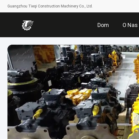
Guangzhou Tieqi Construction Machinery Co., Ltd.
Dom
O Nas