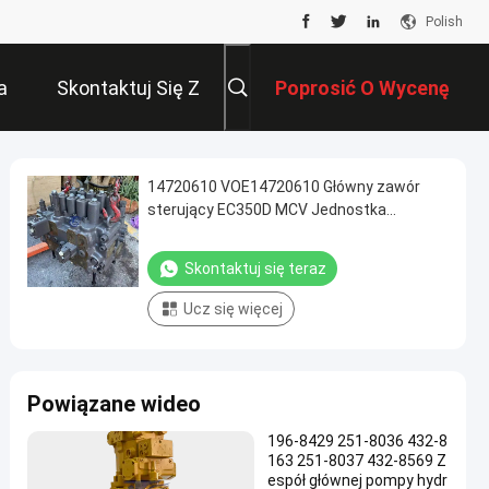
Polish
a
Skontaktuj Się Z
Poprosić O Wycenę
Nami
14720610 VOE14720610 Główny zawór
sterujący EC350D MCV Jednostka
sterująca zawór sterujący Maszyny
budowlane Części naprawy
Skontaktuj się teraz
Ucz się więcej
Powiązane wideo
196-8429 251-8036 432-8
163 251-8037 432-8569 Z
espół głównej pompy hydr