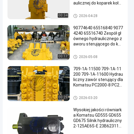
aulicznej do koparek koło
wych TQCAT M322D Wys
okiej jakości części zamie
Pompa hydrauliczna koparki
00:34
2026-04-28
nne do dużych obciążeń
90774640 65516840 9077
4240 65516740 Zespół gł
ównego hydraulicznego z
aworu sterującego do kop
arek Komatsu PC3000-6
PC4000-6 Bardzo duże gó
Główny zawór sterujący kopar
00:17
2026-05-08
rnicze części zamienne
ki
709-1A-11500 709-1A-11
200 709-1A-11600 Hydrau
liczny zawór sterujący dla
Komatsu PC2000-8 PC20
00-11
Główny zawór sterujący kopar
00:29
2026-03-20
ki
Wysokiej jakości równiark
a Komatsu GD555 GD655
GD675 Silnik hydrauliczny
2-125AE6S-E 23B623110
0