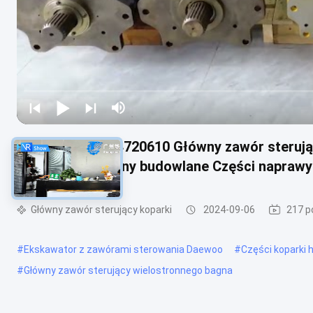
14720610 VOE14720610 Główny zawór sterują
sterujący Maszyny budowlane Części naprawy
Główny zawór sterujący koparki
2024-09-06
217 p
#
Ekskawator z zawórami sterowania Daewoo
#
Części koparki 
#
Główny zawór sterujący wielostronnego bagna