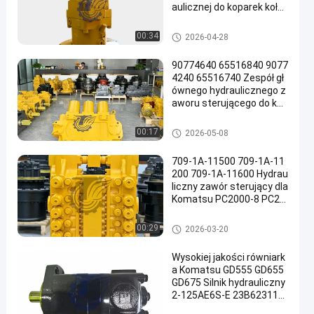
aulicznej do koparek koło
wych TQCAT M322D Wys
okiej jakości części zamie
Pompa hydrauliczna koparki
00:34
2026-04-28
nne do dużych obciążeń
90774640 65516840 9077
4240 65516740 Zespół gł
ównego hydraulicznego z
aworu sterującego do kop
arek Komatsu PC3000-6
PC4000-6 Bardzo duże gó
Główny zawór sterujący kopar
00:17
2026-05-08
rnicze części zamienne
ki
709-1A-11500 709-1A-11
200 709-1A-11600 Hydrau
liczny zawór sterujący dla
Komatsu PC2000-8 PC20
00-11
Główny zawór sterujący kopar
00:29
2026-03-20
ki
Wysokiej jakości równiark
a Komatsu GD555 GD655
GD675 Silnik hydrauliczny
2-125AE6S-E 23B623110
0