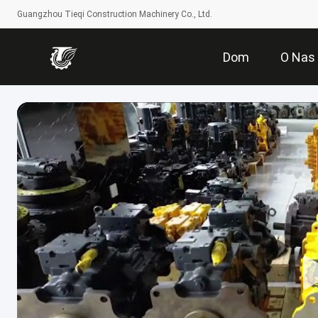
Guangzhou Tieqi Construction Machinery Co., Ltd.
Dom
O Nas