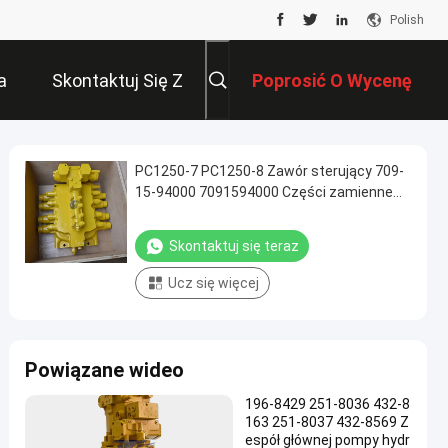
Polish
a
Skontaktuj Się Z
Poprosić O Wycenę
Nami
PC1250-7 PC1250-8 Zawór sterujący 709-
15-94000 7091594000 Części zamienne
Komatsu Mining
Skontaktuj się teraz
Ucz się więcej
Powiązane wideo
196-8429 251-8036 432-8
163 251-8037 432-8569 Z
espół głównej pompy hydr