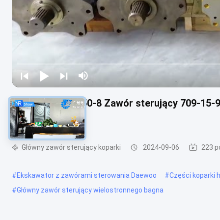
PC1250-7 PC1250-8 Zawór sterujący 709-15-
Mining
Główny zawór sterujący koparki
2024-09-06
223 p
#
Ekskawator z zawórami sterowania Daewoo
#
Części koparki 
#
Główny zawór sterujący wielostronnego bagna