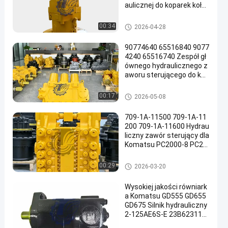
aulicznej do koparek koło
wych TQCAT M322D Wys
okiej jakości części zamie
Pompa hydrauliczna koparki
00:34
2026-04-28
nne do dużych obciążeń
90774640 65516840 9077
4240 65516740 Zespół gł
ównego hydraulicznego z
aworu sterującego do kop
arek Komatsu PC3000-6
PC4000-6 Bardzo duże gó
Główny zawór sterujący kopar
00:17
2026-05-08
rnicze części zamienne
ki
709-1A-11500 709-1A-11
200 709-1A-11600 Hydrau
liczny zawór sterujący dla
Komatsu PC2000-8 PC20
00-11
Główny zawór sterujący kopar
00:29
2026-03-20
ki
Wysokiej jakości równiark
a Komatsu GD555 GD655
GD675 Silnik hydrauliczny
2-125AE6S-E 23B623110
0