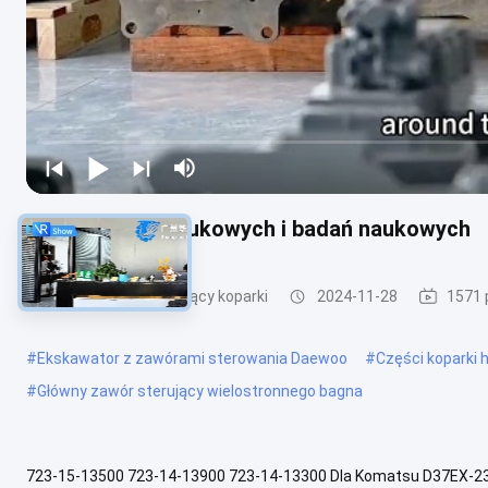
Wyniki badań naukowych i badań naukowych
Główny zawór sterujący koparki
2024-11-28
1571 
#
Ekskawator z zawórami sterowania Daewoo
#
Części koparki 
#
Główny zawór sterujący wielostronnego bagna
723-15-13500 723-14-13900 723-14-13300 Dla Komatsu D37EX-2