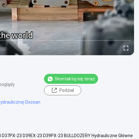
Skontaktuj się teraz
poglądy
Podział
hydraulicznej Doosan
3 D37PX-23 D39EX-23 D39PX-23 BULLDOZERY Hydrauliczne Główne