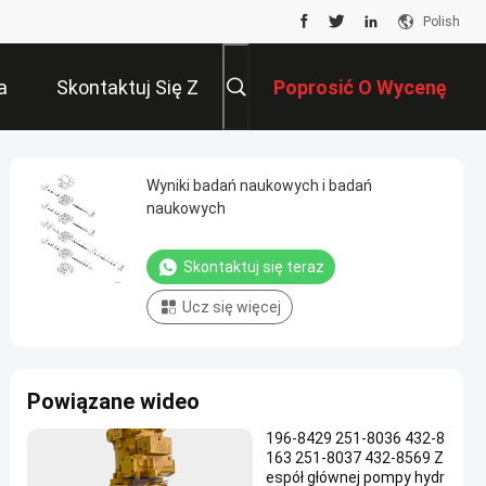
Polish
a
Skontaktuj Się Z
Poprosić O Wycenę
Nami
Wyniki badań naukowych i badań
naukowych
Skontaktuj się teraz
Ucz się więcej
Powiązane wideo
196-8429 251-8036 432-8
163 251-8037 432-8569 Z
espół głównej pompy hydr