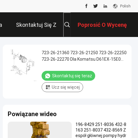
Polish
a
Skontaktuj Się Z
Poprosić O Wycenę
Nami
723-26-21360 723-26-21250 723-26-22250
723-26-22270 Dla Komatsu D61EX-15E0
D61EX-15 D61PX-15E0 BULLDOZERY
Hydrauliczne Główne zawory sterujące
Skontaktuj się teraz
Maszyny budowlane Części pojemne
Wysokiej jakości oryginał
Ucz się więcej
Powiązane wideo
196-8429 251-8036 432-8
163 251-8037 432-8569 Z
espół głównej pompy hydr