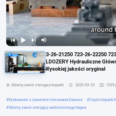
723-26-21360 723-26-21250 723-26-22250 72
D61PX-15E0 BULLDOZERY Hydrauliczne Główn
Części pojemne Wysokiej jakości oryginał
Główny zawór sterujący koparki
2025-03-10
1559 
#
Ekskawator z zawórami sterowania Daewoo
#
Części koparki 
#
Główny zawór sterujący wielostronnego bagna