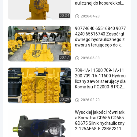
aulicznej do koparek koło
wych TQCAT M322D Wys
okiej jakości części zamie
Pompa hydrauliczna koparki
00:34
2026-04-28
nne do dużych obciążeń
90774640 65516840 9077
4240 65516740 Zespół gł
ównego hydraulicznego z
aworu sterującego do kop
arek Komatsu PC3000-6
PC4000-6 Bardzo duże gó
Główny zawór sterujący kopar
00:17
2026-05-08
rnicze części zamienne
ki
709-1A-11500 709-1A-11
200 709-1A-11600 Hydrau
liczny zawór sterujący dla
Komatsu PC2000-8 PC20
00-11
Główny zawór sterujący kopar
00:29
2026-03-20
ki
Wysokiej jakości równiark
a Komatsu GD555 GD655
GD675 Silnik hydrauliczny
2-125AE6S-E 23B623110
0