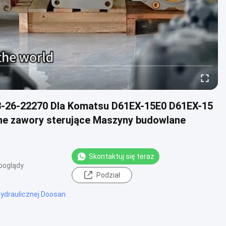
3-26-22270 Dla Komatsu D61EX-15E0 D61EX-15
e zawory sterujące Maszyny budowlane
Skontaktuj się teraz
poglądy
Podział
hydraulicznej Doosan