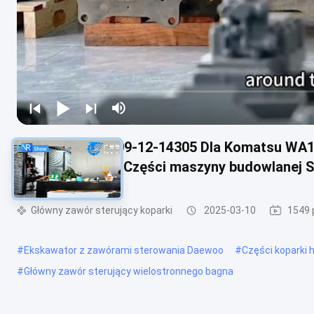
709-12-14300 709-12-14305 Dla Komatsu WA1
zawór sterujący Części maszyny budowlanej S
Główny zawór sterujący koparki
2025-03-10
1549 
#
Ekskawator z zawórami sterowania Daewoo
#
Części koparki 
#
Główny zawór sterujący wielostronnego bagna