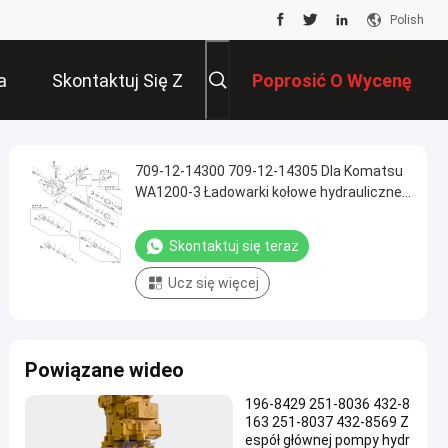
Polish
a
Skontaktuj Się Z
Poprosić O Wycenę
Nami
709-12-14300 709-12-14305 Dla Komatsu
WA1200-3 Ładowarki kołowe hydrauliczne
Główny zawór sterujący Części maszyny
budowlanej Sprzedaż wtórna Wysokiej
Skontaktuj się teraz
jakości oryginał
Ucz się więcej
Powiązane wideo
196-8429 251-8036 432-8
163 251-8037 432-8569 Z
espół głównej pompy hydr