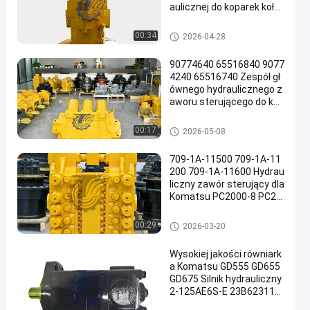
aulicznej do koparek koło
wych TQCAT M322D Wys
okiej jakości części zamie
Pompa hydrauliczna koparki
00:34
2026-04-28
nne do dużych obciążeń
90774640 65516840 9077
4240 65516740 Zespół gł
ównego hydraulicznego z
aworu sterującego do kop
arek Komatsu PC3000-6
PC4000-6 Bardzo duże gó
Główny zawór sterujący kopar
00:17
2026-05-08
rnicze części zamienne
ki
709-1A-11500 709-1A-11
200 709-1A-11600 Hydrau
liczny zawór sterujący dla
Komatsu PC2000-8 PC20
00-11
Główny zawór sterujący kopar
00:29
2026-03-20
ki
Wysokiej jakości równiark
a Komatsu GD555 GD655
GD675 Silnik hydrauliczny
2-125AE6S-E 23B623110
0