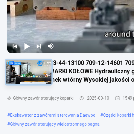
723-44-13101 723-44-13100 709-12-14601 70
WA480-6 ŁADOWARKI KOŁOWE Hydrauliczny gł
budowlanych Rynek wtórny Wysokiej jakości o
Główny zawór sterujący koparki
2025-03-10
1549 
#
Ekskawator z zawórami sterowania Daewoo
#
Części koparki 
#
Główny zawór sterujący wielostronnego bagna