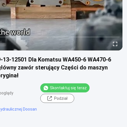
9-13-12501 Dla Komatsu WA450-6 WA470-6
ówny zawór sterujący Części do maszyn
ryginał
Skontaktuj się teraz
poglądy
Podział
hydraulicznej Doosan