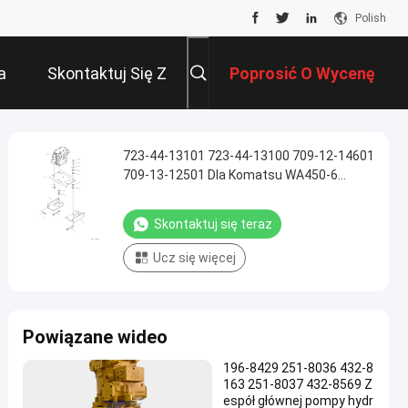
Polish
a
Skontaktuj Się Z
Poprosić O Wycenę
Nami
723-44-13101 723-44-13100 709-12-14601
709-13-12501 Dla Komatsu WA450-6
WA470-6 WA480-6 ŁADOWARKI KOŁOWE
Hydrauliczny główny zawór sterujący
Skontaktuj się teraz
Części do maszyn budowlanych Rynek
wtórny Wysokiej jakości oryginał
Ucz się więcej
Powiązane wideo
196-8429 251-8036 432-8
163 251-8037 432-8569 Z
espół głównej pompy hydr