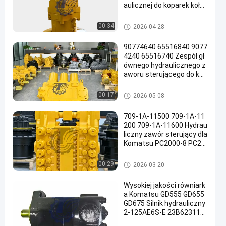
aulicznej do koparek koło
wych TQCAT M322D Wys
okiej jakości części zamie
Pompa hydrauliczna koparki
00:34
2026-04-28
nne do dużych obciążeń
90774640 65516840 9077
4240 65516740 Zespół gł
ównego hydraulicznego z
aworu sterującego do kop
arek Komatsu PC3000-6
PC4000-6 Bardzo duże gó
Główny zawór sterujący kopar
00:17
2026-05-08
rnicze części zamienne
ki
709-1A-11500 709-1A-11
200 709-1A-11600 Hydrau
liczny zawór sterujący dla
Komatsu PC2000-8 PC20
00-11
Główny zawór sterujący kopar
00:29
2026-03-20
ki
Wysokiej jakości równiark
a Komatsu GD555 GD655
GD675 Silnik hydrauliczny
2-125AE6S-E 23B623110
0