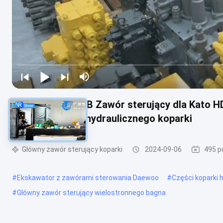
C0170-55064 KYB Zawór sterujący dla Kato H
części systemu hydraulicznego koparki
Główny zawór sterujący koparki
2024-09-06
495 p
#
Ekskawator z zawórami sterowania Daewoo
#
Części koparki 
#
Główny zawór sterujący wielostronnego bagna