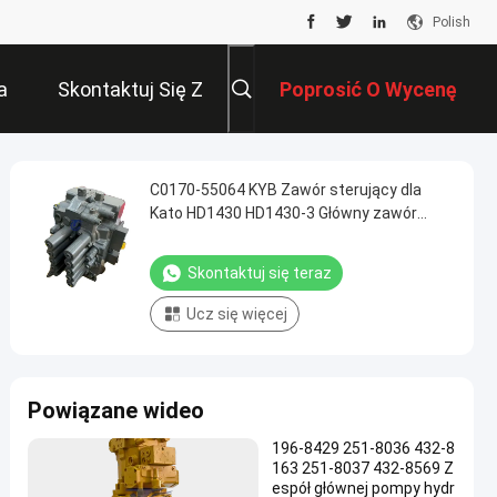
Polish
a
Skontaktuj Się Z
Poprosić O Wycenę
Nami
C0170-55064 KYB Zawór sterujący dla
Kato HD1430 HD1430-3 Główny zawór
sterujący części systemu hydraulicznego
koparki
Skontaktuj się teraz
Ucz się więcej
Powiązane wideo
196-8429 251-8036 432-8
163 251-8037 432-8569 Z
espół głównej pompy hydr