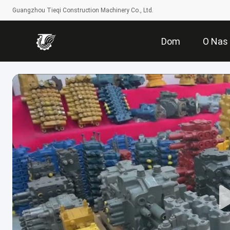
Guangzhou Tieqi Construction Machinery Co., Ltd.
Dom
O Nas