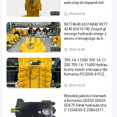
aulicznej do koparek koło
wych TQCAT M322D Wys
okiej jakości części zamie
Pompa hydrauliczna koparki
00:34
2026-04-28
nne do dużych obciążeń
90774640 65516840 9077
4240 65516740 Zespół gł
ównego hydraulicznego z
aworu sterującego do kop
arek Komatsu PC3000-6
PC4000-6 Bardzo duże gó
Główny zawór sterujący kopar
00:17
2026-05-08
rnicze części zamienne
ki
709-1A-11500 709-1A-11
200 709-1A-11600 Hydrau
liczny zawór sterujący dla
Komatsu PC2000-8 PC20
00-11
Główny zawór sterujący kopar
00:29
2026-03-20
ki
Wysokiej jakości równiark
a Komatsu GD555 GD655
GD675 Silnik hydrauliczny
2-125AE6S-E 23B623110
0