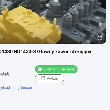
D1430 HD1430-3 Główny zawór sterujący
Skontaktuj się teraz
oglądy
Podział
hydraulicznej Doosan