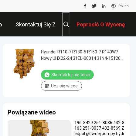
Polish
a
Skontaktuj Się Z
Poprosić O Wycenę
Nami
Hyundai R110-7 R130-5 R150-7 R140W7
Nowy UHX22-24 31EL-00014 31N4-15120
AV170 Główny zawór sterujący
hydrauliczny
Skontaktuj się teraz
Ucz się więcej
Powiązane wideo
196-8429 251-8036 432-8
163 251-8037 432-8569 Z
espół głównej pompy hydr