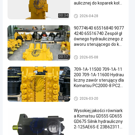
aulicznej do koparek koło
wych TQCAT M322D Wys
okiej jakości części zamie
Pompa hydrauliczna koparki
00:34
2026-04-28
nne do dużych obciążeń
90774640 65516840 9077
4240 65516740 Zespół gł
ównego hydraulicznego z
aworu sterującego do kop
arek Komatsu PC3000-6
PC4000-6 Bardzo duże gó
Główny zawór sterujący kopar
00:17
2026-05-08
rnicze części zamienne
ki
709-1A-11500 709-1A-11
200 709-1A-11600 Hydrau
liczny zawór sterujący dla
Komatsu PC2000-8 PC20
00-11
Główny zawór sterujący kopar
00:29
2026-03-20
ki
Wysokiej jakości równiark
a Komatsu GD555 GD655
GD675 Silnik hydrauliczny
2-125AE6S-E 23B623110
0