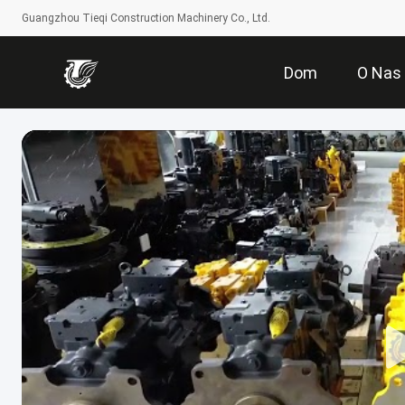
Guangzhou Tieqi Construction Machinery Co., Ltd.
Dom
O Nas