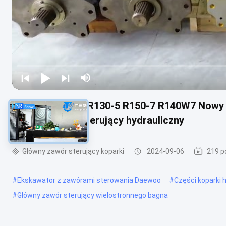
Hyundai R110-7 R130-5 R150-7 R140W7 Nowy
Główny zawór sterujący hydrauliczny
Główny zawór sterujący koparki
2024-09-06
219 p
#
Ekskawator z zawórami sterowania Daewoo
#
Części koparki 
#
Główny zawór sterujący wielostronnego bagna