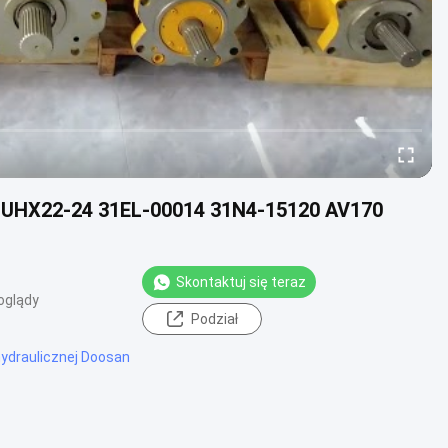
 UHX22-24 31EL-00014 31N4-15120 AV170
Skontaktuj się teraz
oglądy
Podział
hydraulicznej Doosan