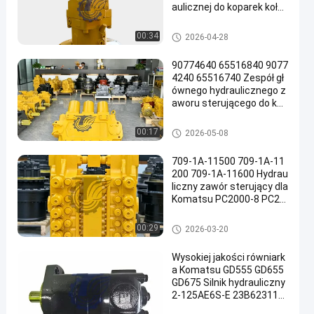
aulicznej do koparek koło
wych TQCAT M322D Wys
okiej jakości części zamie
Pompa hydrauliczna koparki
00:34
2026-04-28
nne do dużych obciążeń
90774640 65516840 9077
4240 65516740 Zespół gł
ównego hydraulicznego z
aworu sterującego do kop
arek Komatsu PC3000-6
PC4000-6 Bardzo duże gó
Główny zawór sterujący kopar
00:17
2026-05-08
rnicze części zamienne
ki
709-1A-11500 709-1A-11
200 709-1A-11600 Hydrau
liczny zawór sterujący dla
Komatsu PC2000-8 PC20
00-11
Główny zawór sterujący kopar
00:29
2026-03-20
ki
Wysokiej jakości równiark
a Komatsu GD555 GD655
GD675 Silnik hydrauliczny
2-125AE6S-E 23B623110
0