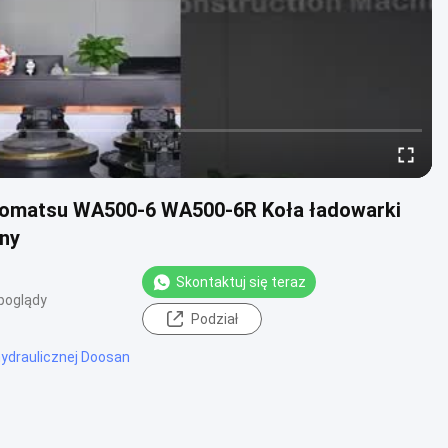
Komatsu WA500-6 WA500-6R Koła ładowarki
lny
Skontaktuj się teraz
poglądy
Podział
hydraulicznej Doosan