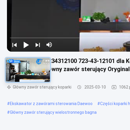
723-43-12100 7234312100 723-43-12101 dla 
Hydrauliczny główny zawór sterujący Orygina
Główny zawór sterujący koparki
2025-03-10
1062 
#
Ekskawator z zawórami sterowania Daewoo
#
Części koparki 
#
Główny zawór sterujący wielostronnego bagna