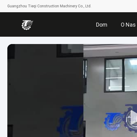
Guangzhou Tieqi Construction Machinery Co., Ltd.
Dom
O Nas