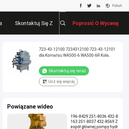
Polish
a
Skontaktuj Się Z
Poprosić O Wycenę
Nami
723-43-12100 7234312100 723-43-12101
dla Komatsu WA500-6 WA500-6R Koła
ładowarki Hydrauliczny główny zawór
sterujący Oryginalny
Skontaktuj się teraz
Ucz się więcej
Powiązane wideo
196-8429 251-8036 432-8
163 251-8037 432-8569 Z
espół głównej pompy hydr